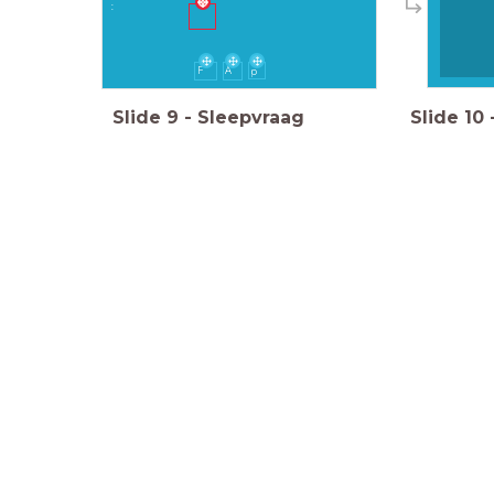
:
F
A
p
Slide
9
-
Sleepvraag
Slide
10