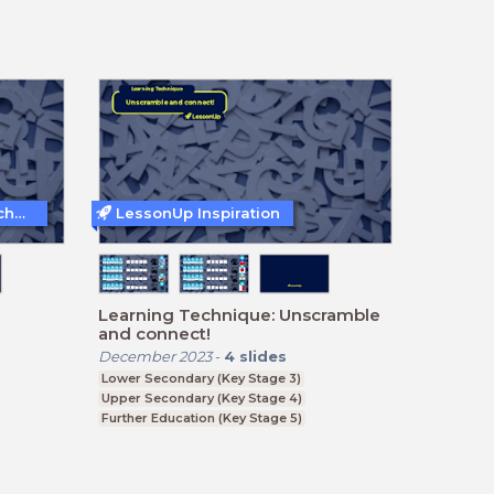
Further Education (Key Stage 5)
Teaching and Learning Techniques
LessonUp Inspiration
Learning Technique: Unscramble
and connect!
December 2023
-
4
slides
Lower Secondary (Key Stage 3)
Upper Secondary (Key Stage 4)
Further Education (Key Stage 5)