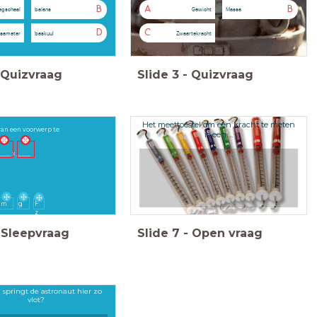
B
A
B
egschaal
balans
Gewicht
Massa
D
C
sameter
baskuul
Zwaartekracht
Quizvraag
Slide
3
-
Quizvraag
Het meettoestel om een kracht te meten
an een voorwerp te
is een ...
____ x _____
m
g
F
z
Sleepvraag
Slide
7
-
Open vraag
springt de astronaut hier zo
vlot?