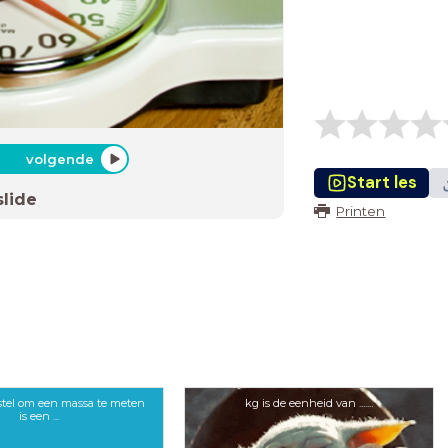
volgende
Start les
slide
Printen
stel om een massa te meten
kg is de eenheid van .......
is een ...