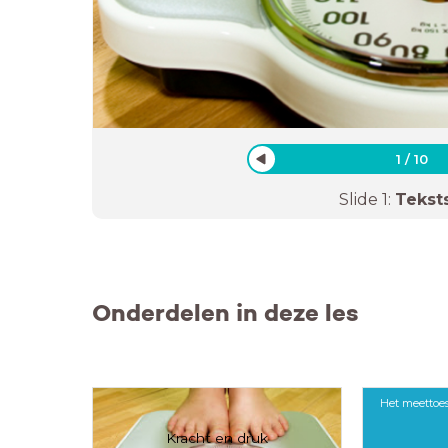
1
/
10
Slide
1
:
Tekst
Onderdelen in deze les
Het meettoe
Kracht en druk