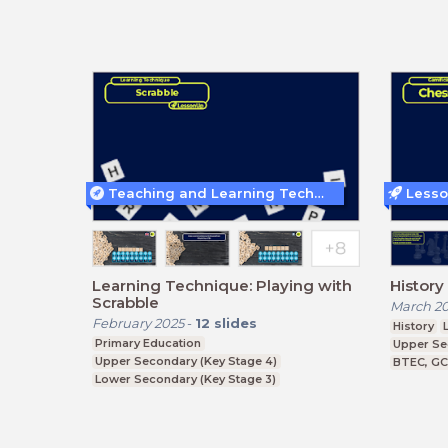
Teaching and Learning Techniques
Lesso
Learning Technique: Playing with
Histor
Scrabble
March 2
February 2025
-
12
slides
History
Primary Education
Upper Se
Upper Secondary (Key Stage 4)
BTEC, G
Lower Secondary (Key Stage 3)
Further Education (Key Stage 5)