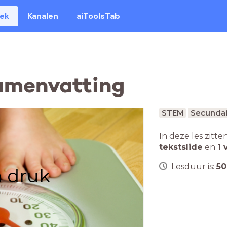
eek
Kanalen
aiToolsTab
samenvatting
STEM
Secundai
In deze les zitte
tekstslide
en
1 
Lesduur is:
50
n druk