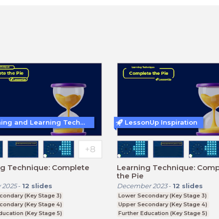
Teaching and Learning Techniques
LessonUp Inspiration
ng Technique: Complete
Learning Technique: Comp
the Pie
 2025
-
12
slides
December 2023
-
12
slides
condary (Key Stage 3)
Lower Secondary (Key Stage 3)
condary (Key Stage 4)
Upper Secondary (Key Stage 4)
ducation (Key Stage 5)
Further Education (Key Stage 5)