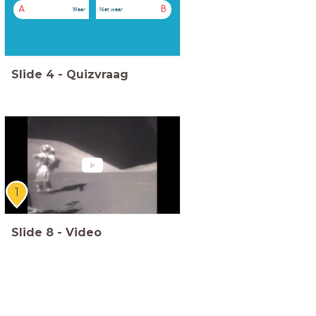
A
B
Waar
Niet waar
Slide
4
-
Quizvraag
1
Slide
8
-
Video