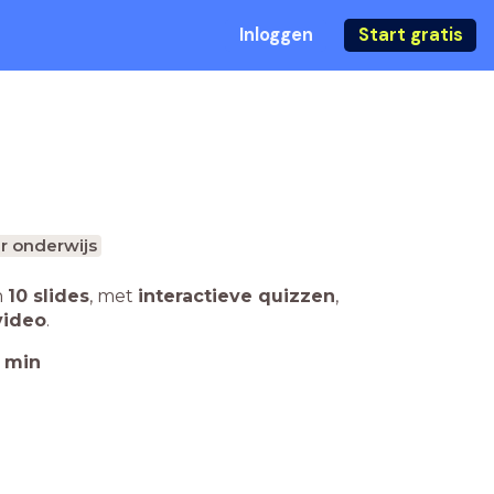
Inloggen
Start gratis
r onderwijs
n
10 slides
,
met
interactieve quizzen
,
video
.
min