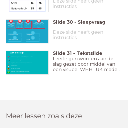
Deze slide heeft geen
instructies
Slide
30
-
Sleepvraag
Grondstof,
grondstof die
grondstof,
grondstof
nodig voor
vermijdbaar verloren
zichtbaar
die niet in
het
gaat en niet in het
aanwezig in
het
produceren
eindproduct terecht
het
eindproduct
van het
komt
eindproduct
terechtkomt
eindproduct
Deze slide heeft geen
Brutoverbruik
Verspilling
instructies
Nettoverbruik
Afval
Slide
31
-
Tekstslide
Aan de slag!
Leerlingen worden aan de
Wat? Routine opgaven 1 t/m 9 en Praktijktaken 1 t/m 3
Hoe? Individueel of met je buur
slag gezet door middel van
Hulp? Vraag eerst aan je buur, vervolgens aan de docent
Tijd: Tot 11:45
een visueel WHHTUK-model.
Uitkomst: Geen huiswerk
Klaar? Check in duo's naar de juiste antwoorden.
Meer lessen zoals deze