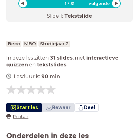
1
/
31
volgende
Slide
1
:
Tekstslide
Beco
MBO
Studiejaar 2
In deze les zitten
31 slides
,
met
interactieve
quizzen
en
tekstslides
.
Lesduur is:
90
min
Start les
Bewaar
Deel
Printen
Onderdelen in deze les