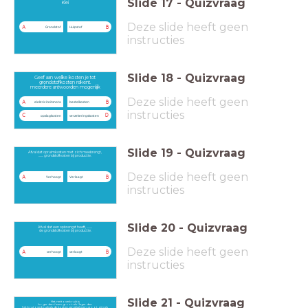
Slide
17
-
Quizvraag
Klei
Deze slide heeft geen
A
B
Grondstof
Hulpstof
instructies
Slide
18
-
Quizvraag
Geef aan welke kosten je tot
grondstofkosten rekent.
meerdere antwoorden mogenlijk
Deze slide heeft geen
A
B
elektriciteitsnota
bestelkosten
instructies
C
D
opslagkosten
verzekeringskosten
Slide
19
-
Quizvraag
Afval dat opruimkosten met zich meebrengt,
....... grondstofkosten bij productie.
Deze slide heeft geen
A
B
Verhoogt
Verlaagt
instructies
Slide
20
-
Quizvraag
Afval dat een opbrengst heeft, ........
de grondstofkosten bij productie.
Deze slide heeft geen
A
B
verhoogt
verlaagt
instructies
Slide
21
-
Quizvraag
Het nettoverbruik is
hoger dan / even groot als / lager dan
het brutoverbruik als de kosten van afval even groot zijn als