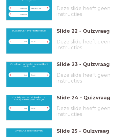
de opbrengsten ervan.
Deze slide heeft geen
A
B
hoger dan
even groot als
instructies
C
lager dan
Slide
22
-
Quizvraag
brutoverbruik − afval = nettoverbruik
Deze slide heeft geen
A
B
Juist
Onjuist
instructies
Slide
23
-
Quizvraag
Verspillingen zijn kosten die je niet kunt
voorkomen.
Deze slide heeft geen
A
B
Juist
Onjuist
instructies
Slide
24
-
Quizvraag
Opruimkosten van afval maken de
kostprijs van een product hoger.
Deze slide heeft geen
A
B
Juist
Onjuist
instructies
Slide
25
-
Quizvraag
Afval kun je altijd voorkomen.