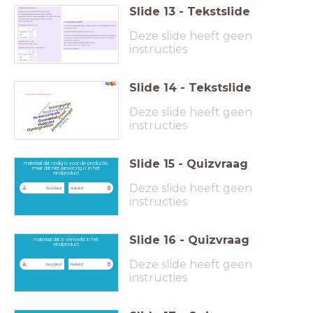
Slide
13
-
Tekstslide
Deze slide heeft geen
instructies
Slide
14
-
Tekstslide
Deze slide heeft geen
instructies
Slide
15
-
Quizvraag
materiaal dat nodig is voor de productie,
maar dat niet aanwezig is in het
eindproduct
Deze slide heeft geen
A
B
Grondstof
Hulpstof
instructies
Slide
16
-
Quizvraag
materiaal dat is verwerkt in het
eindproduct
Deze slide heeft geen
A
B
Grondstof
Hulpstof
instructies