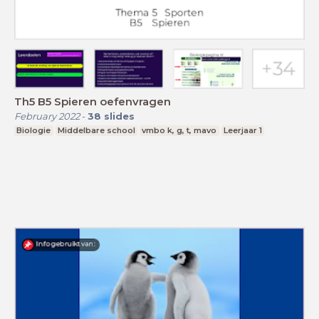
Th5 B5 Spieren oefenvragen
February 2022
-
38
slides
Biologie
Middelbare school
vmbo k, g, t, mavo
Leerjaar 1