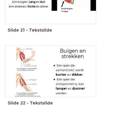
Arm buigen:
Lang
en
dun
Arm strekken:
Korter
en dikker
armstrekspier
(triceps)
Slide
21
-
Tekstslide
Buigen en
strekken
Een spier die
samentrekt
, wordt
korter
en
dikker
.
Een spier die
ontspannen
is, kan
langer
en
dunner
worden.
Slide
22
-
Tekstslide