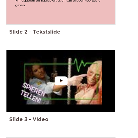
kringspieren en haarspiertjes en van elk een voorbeeld
geven.
Slide
2
-
Tekstslide
Slide
3
-
Video