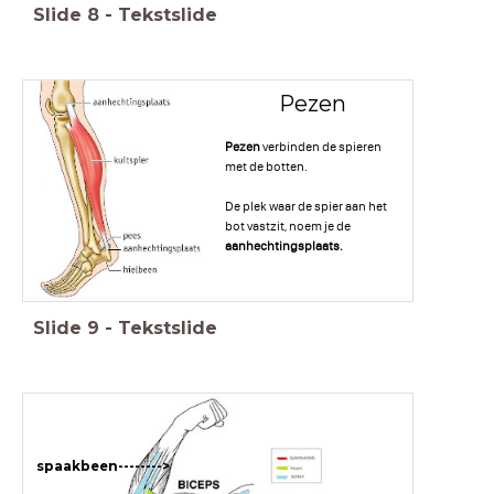
Slide
8
-
Tekstslide
Pezen
Pezen
verbinden de spieren
met de botten.
De plek waar de spier aan het
bot vastzit, noem je de
aanhechtingsplaats.
Slide
9
-
Tekstslide
spaakbeen-------->