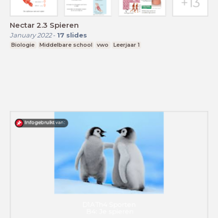
Nectar 2.3 Spieren
January 2022
-
17
slides
Biologie
Middelbare school
vwo
Leerjaar 1