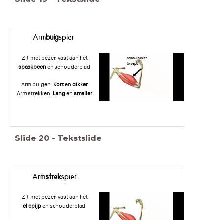
Arm
buig
spier
Zit met pezen vast aan het
armbuigspier
(biceps)
spaakbeen
en schouderblad
Arm buigen:
Kort
en
dikker
Arm strekken:
Lang
en
smaller
Slide
20
-
Tekstslide
Arm
strek
spier
Zit met pezen vast aan het
ellepijp
en schouderblad