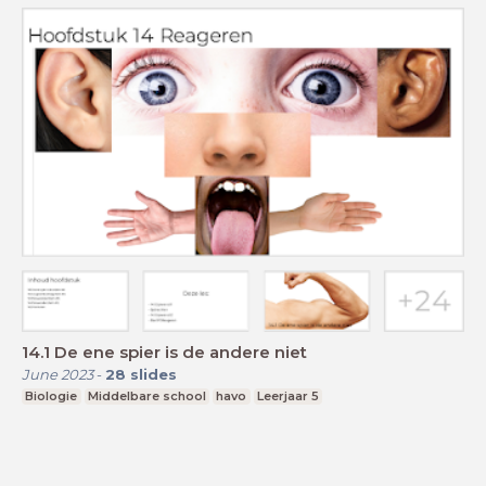
14.1 De ene spier is de andere niet
June 2023
-
28
slides
Biologie
Middelbare school
havo
Leerjaar 5