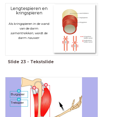
Lengtespieren en
kringspieren
Als kringspieren in de wand
van de darm
samentrekken
, wordt de
darm
nauwer
.
Slide
23
-
Tekstslide
Buigspier
Trekspier