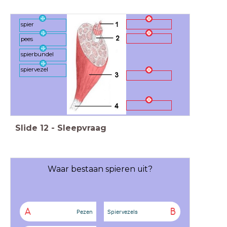
spier
pees
spierbundel
spiervezel
Slide
12
-
Sleepvraag
Waar bestaan spieren uit?
A
B
Pezen
Spiervezels