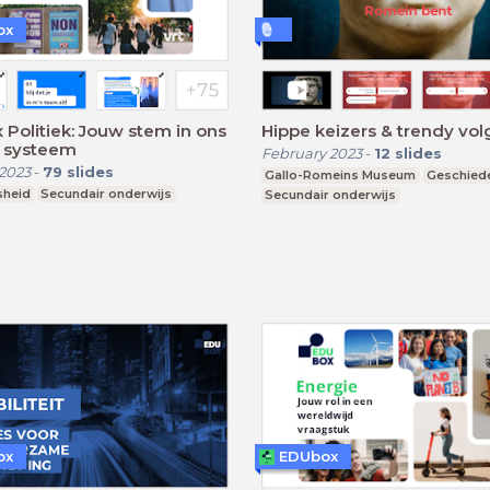
ox
Politiek: Jouw stem in ons
Hippe keizers & trendy vol
k systeem
February 2023
-
12
slides
2023
-
79
slides
Gallo-Romeins Museum
Geschied
sheid
Secundair onderwijs
Secundair onderwijs
ox
EDUbox