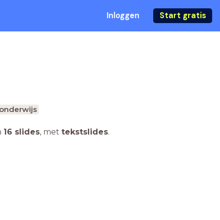
Inloggen
Start gratis
onderwijs
n
16 slides
,
met
tekstslides
.