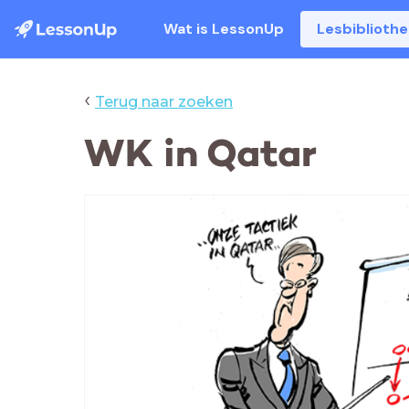
Wat is LessonUp
Lesbiblioth
‹
Terug naar zoeken
WK in Qatar