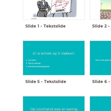
Slide
1
-
Tekstslide
Slide
2
-
Er is kritiek op 3 vlakken:
corruptie
Het is toch geen 
lhbtiq-rechten
arbeidsomstandigheden
Slide
5
-
Tekstslide
Slide
6
-
Op voorhand was er weinig