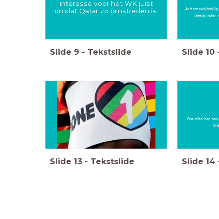
interesse voor het WK juist
Je bent schijnheilig
omdat Qatar zo omstreden is.
plaatsvinden, 
Slide
9
-
Tekstslide
Slide
10
Ons elftal had een
One
Slide
13
-
Tekstslide
Slide
14