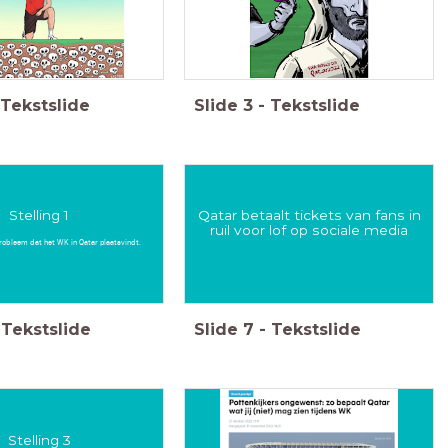
Tekstslide
Slide
3
-
Tekstslide
Stelling 1
Qatar betaalt tickets van fans in
ruil voor lof op sociale media
probleem dat het WK in Qatar plaatsvindt.
Tekstslide
Slide
7
-
Tekstslide
Stelling 3