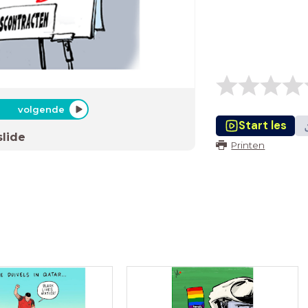
volgende
Start les
slide
Printen