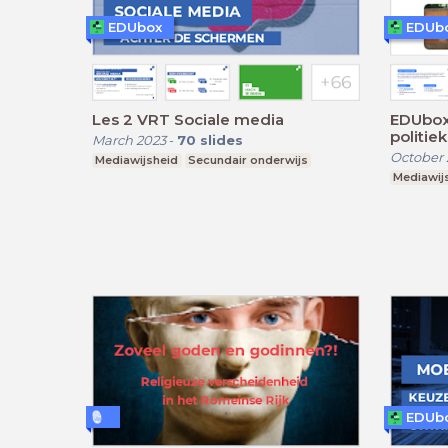
EDUbox
EDUb
Les 2 VRT Sociale media
EDUbox 
politie
March 2023
-
70
slides
October 
Mediawijsheid
Secundair onderwijs
Mediawij
EDUb