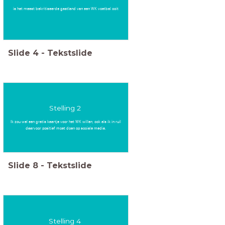
is het meest bekritiseerde gastland van een WK voetbal ooit
Slide
4
-
Tekstslide
Stelling 2
Ik zou wel een gratis kaartje voor het WK willen, ook als ik in ruil
daarvoor positief moet doen op sociale media.
Slide
8
-
Tekstslide
Stelling 4