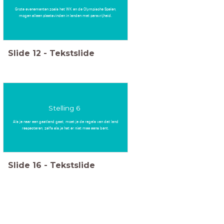
Grote evenementen zoals het WK en de Olympische Spelen,
mogen alleen plaatsvinden in landen met persvrijheid.
Slide
12
-
Tekstslide
Stelling 6
Als je naar een gastland gaat, moet je de regels van dat land
respecteren, zelfs als je het er niet mee eens bent.
Slide
16
-
Tekstslide