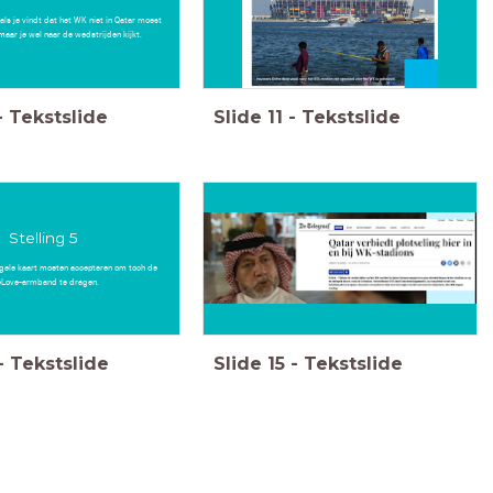
 als je vindt dat het WK niet in Qatar moest
maar je wel naar de wedstrijden kijkt.
-
Tekstslide
Slide
11
-
Tekstslide
Stelling 5
 gele kaart moeten accepteren om toch de
Love-armband te dragen.
-
Tekstslide
Slide
15
-
Tekstslide