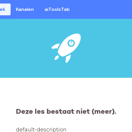
eek
Kanalen
aiToolsTab
Deze les bestaat niet (meer).
default-description