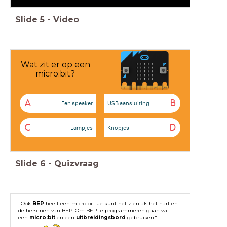
Slide
5
-
Video
Wat zit er op een
micro:bit?
A
B
Een speaker
USB aansluiting
C
D
Lampjes
Knopjes
Slide
6
-
Quizvraag
"Ook
BEP
heeft een micro:bit! Je kunt het zien als het hart en
de hersenen van BEP. Om BEP te programmeren gaan wij
een
micro:bit
en een
uitbreidingsbord
gebruiken."