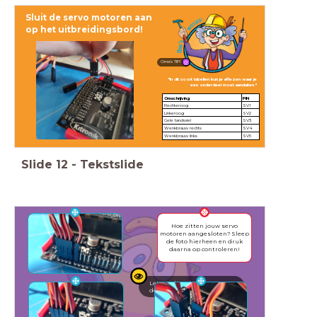
Sluit de servo motoren aan
op het uitbreidingsbord!
Oma's TIP!
"In dit soort tabellen kun je aflezen waar je
een onderdeel moet aansluiten."
Omschrijving
PIN
Rechteroog
SV1
Linkeroog
SV2
Gele tandwiel
SV3
Wenkbrauw rechts
SV4
Wenkbrauw links
SV5
Slide
12
-
Tekstslide
Hoe zitten jouw servo
motoren aangesloten? Sleep
de foto hierheen en druk
daarna op controleren!
Let goed op de kleuren van
de draden!