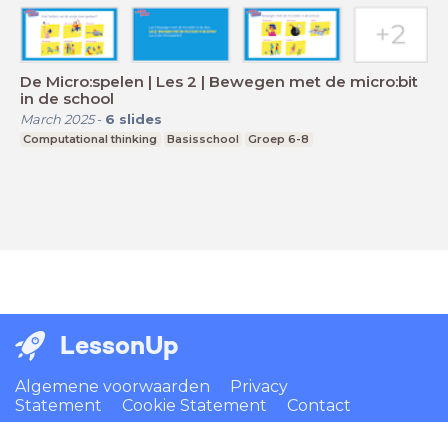
De Micro:spelen | Les 2 | Bewegen met de micro:bit
in de school
March 2025
-
6
slides
Computational thinking
Basisschool
Groep 6-8
LessonUp
Algemene voorwaarden
Privacy
Statement
Cookie Statement
Contact