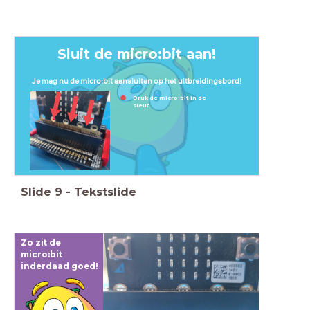
Sluit de micro:bit aan!
Je mag nu de micro:bit aansluiten op het uitbreidingsbord!
Druk de micro:bit in de
sleuf
Slide
9
-
Tekstslide
Zo zit de
micro:bit
inderdaad goed!