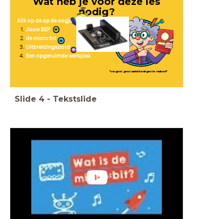
Wat heb je voor deze les
nodig?
Klik op de op de oogjes
Jouw BEP
de micro:bit
Uitbreidingsbord
Een opgeruimde werkplek
"vergeet geen aantekeningen te maken!"
Slide
4
-
Tekstslide