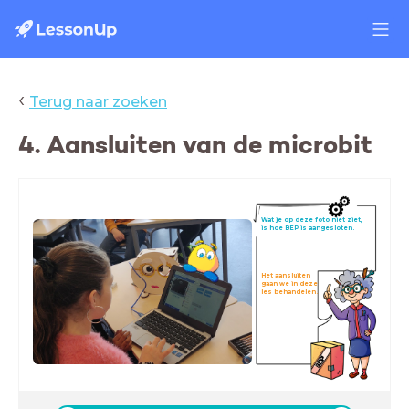
‹
Terug naar zoeken
4. Aansluiten van de microbit
Wat je op deze foto niet ziet,
is hoe BEP is aangesloten.
Het aansluiten
gaan we in deze
les behandelen.