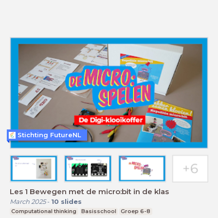
Stichting FutureNL
Les 1 Bewegen met de micro:bit in de klas
March 2025
-
10
slides
Computational thinking
Basisschool
Groep 6-8