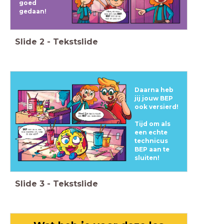
goed
gedaan!
Slide
2
-
Tekstslide
Daarna heb
jij jouw BEP
ook versierd!
Tijd om als
een echte
technicus
BEP aan te
sluiten!
Slide
3
-
Tekstslide