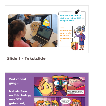
Wat je op deze foto
niet ziet, is hoe BEP is
aangesloten.
Het
aansluiten
gaan we in
deze les
behandele
n.
Slide
1
-
Tekstslide
Wat vooraf
ging...
Net als Saar
en Milo heb jij
een BEP
gebouwd,