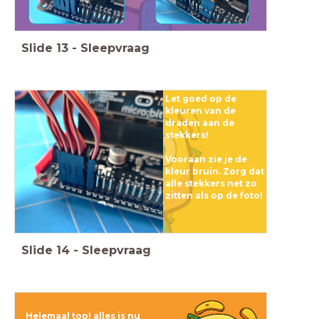
Slide
13
-
Sleepvraag
Let goed op de
kleuren van de
draden aan de
stekkers!
Vooraan zie je de
kleur bruin. Zorg dat
alle stekkers net zo
zitten als op de foto!
Slide
14
-
Sleepvraag
Helemaal top! alles is nu