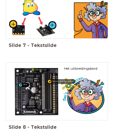
Slide
7
-
Tekstslide
Het uitbreidingsbord
Batterijhouder
Micro:bit houder
Pins
Soort pin
Slide
8
-
Tekstslide