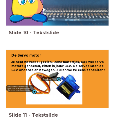
Slide
10
-
Tekstslide
De Servo motor
Je hebt ze vast al gezien. Deze motortjes, ook wel servo
motors genoemd, zitten in jouw BEP. De servos laten de
BEP onderdelen bewegen.
Zullen we ze eens aansluiten?
Stekkertje
Let op de kleur van de draden.
Bruin moet op de nul, rood op de
plus en oranje op signaal.&nbsp;
Slide
11
-
Tekstslide