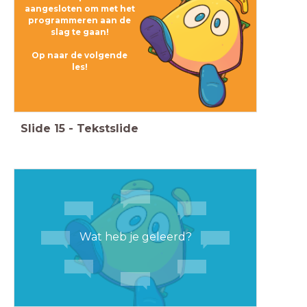
aangesloten om met het
programmeren aan de
slag te gaan!
Op naar de volgende
les!
Slide
15
-
Tekstslide
Wat heb je geleerd?