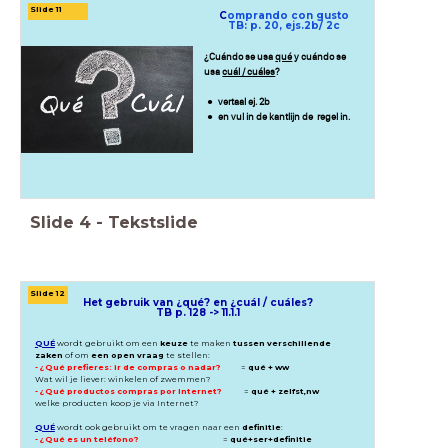
Slide 11
C
omprando con gusto
TB: p. 20, ejs.2b/ 2c
¿Cuándo se usa
qué
y cuándo se
usa
cuál / cuáles
?
vertaal ej. 2b
en vul in de kantlijn de regel in.
Slide
4
-
Tekstslide
Slide 12
Het gebruik van ¿qué? en ¿cuál / cuáles?
TB p. 128 -> 11.1.1
QUÉ
wordt gebruikt om een
keuze
te maken
tussen verschillende
zaken
of om
een open vraag
te stellen:
- ¿Qué prefieres: ir de compras o nadar?
=
qué + ww
Wat wil je liever: winkelen of zwemmen?
- ¿Qué productos compras por Internet?
=
qué + zelfst,nw
welke producten koop je via Internet?
QUÉ
wordt ook gebruikt om te vragen naar een
definitie
:
- ¿Qué es un teléfono?
=
qué+ser+definitie