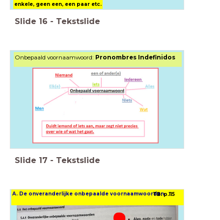
enkele, geen een, een paar etc.
Slide
16
-
Tekstslide
Onbepaald voornaamwoord:
Pronombres Indefinidos
Slide
17
-
Tekstslide
A. De onveranderlijke onbepaalde voornaamwoorden
TB: p.115