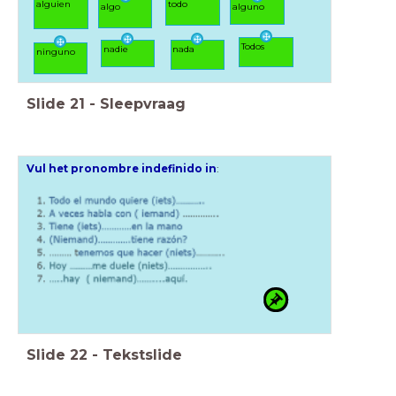
alguien
todo
algo
alguno
Todos
nadie
nada
ninguno
Slide
21
-
Sleepvraag
Vul het pronombre indefinido in
:
Slide
22
-
Tekstslide