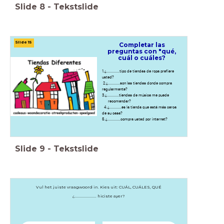
Slide
8
-
Tekstslide
Slide 15
Completar las
preguntas con "qué,
cuál o cuáles?
1.¿.............tipo de tiendas de ropa prefiere
usted?
2.¿............son las tiendas donde compra
regularmente?
3.¿............tiendas de música me puede
recomendar?
4.¿............es la tienda que está más cerca
de su casa?
5.¿.............compra usted por internet?
Slide
9
-
Tekstslide
Vul het juiste vraagwoord in. Kies uit: CUÁL, CUÁLES, QUÉ
¿...................... hiciste ayer?