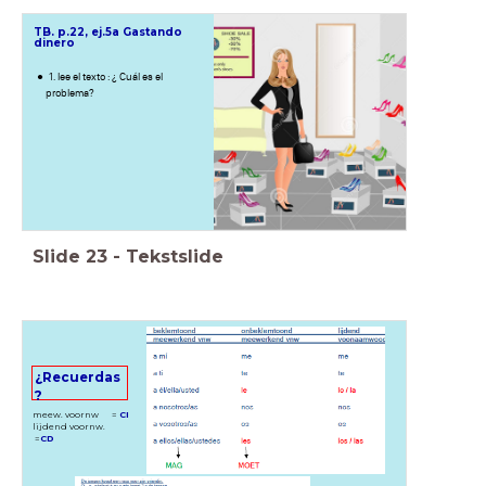
TB. p.22, ej
.5a
Gastando
dinero
1. lee el texto : ¿ Cuál es el
problema?
Slide
23
-
Tekstslide
¿Recuerdas
?
meew. voornw =
CI
lijdend voornw.
=
CD