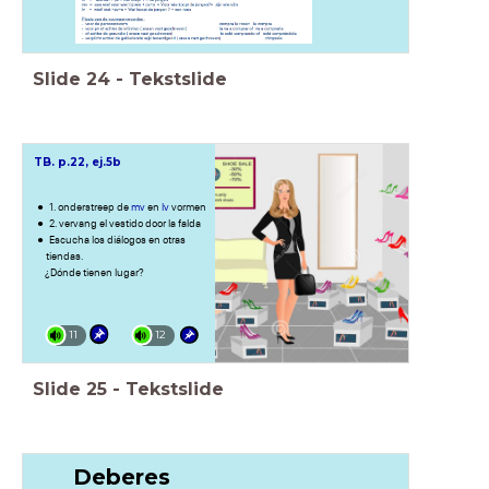
Slide
24
-
Tekstslide
TB. p.22, ej
.5b
1. onderstreep de
mv
en
lv
vormen
2. vervang el vestido door la falda
Escucha los diálogos en otras
tiendas.
¿Dónde tienen lugar?
11
12
Slide
25
-
Tekstslide
Deberes