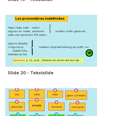
Los pronombres indefinidos
Algo, nada, todo: zaken
alguien en nadie: personen worden zelfst. gebruikt
cada voor personen EN zaken
alguno (a/os/as)
ninguno( a) hebben altijd betrekking op zelfst. nw
todo/a el/la.....
todos/as los /las
Ejercicio
p. 21, ej.4c : Verbeter de zinnen die fout zijn
Slide
20
-
Tekstslide
niets
alles
iets
geen ( enkele)
enkele
allemaal
iemand
niemand