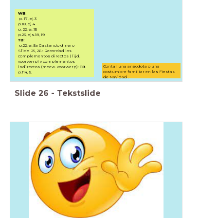
nol
WB:
p. 17, ej.3
p.18, ej.4
p. 22, ej.15
p.23, ejs.18, 19
TB:
p.22, ej.5a Gastando dinero
Slide 25, 26 : Recordad los
complementos directos ( lijd.
voorwerp) y complementos
Contar una anécdota o una
indirectos (meew. voorwerp):
TB.
costumbre familiar en las Fiestas
p.114, 5.
de Navidad .
Slide
26
-
Tekstslide