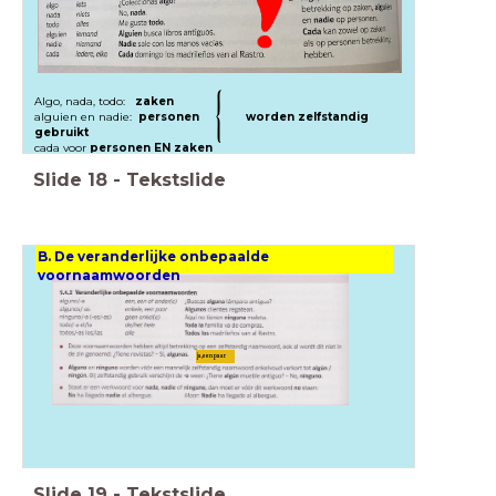
Algo, nada, todo:
zaken
alguien en nadie:
personen
worden zelfstandig
gebruikt
cada voor
personen EN zaken
Slide
18
-
Tekstslide
B. De veranderlijke onbepaalde
voornaamwoorden
ja,een paar
Slide
19
-
Tekstslide