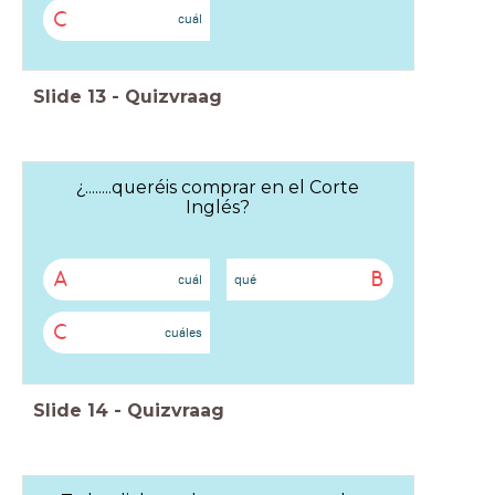
C
cuál
Slide
13
-
Quizvraag
¿........queréis comprar en el Corte
Inglés?
A
B
cuál
qué
C
cuáles
Slide
14
-
Quizvraag