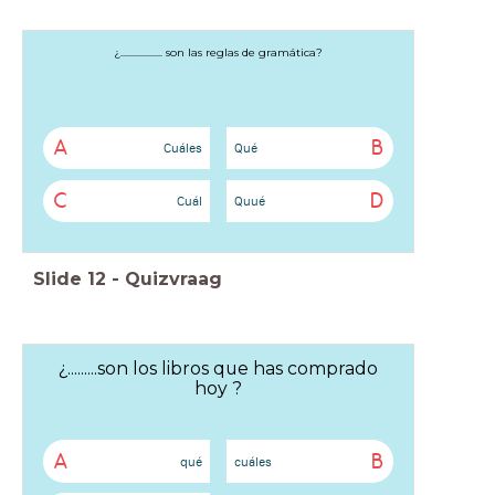
¿................... son las reglas de gramática?
A
B
Cuáles
Qué
C
D
Cuál
Quué
Slide
12
-
Quizvraag
¿.........son los libros que has comprado
hoy ?
A
B
qué
cuáles