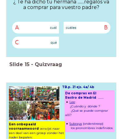
¿ Te ha dicho tu hermana .......regalos va
a comprar para vuestro padre?
A
B
cuál
cuáles
C
qué
Slide
15
-
Quizvraag
TB.
p. 21 ejs. 4a/ 4b
De compras en
El
Rastro
de Madrid
.........
Lee
:
¿Cuándo y dónde ?
¿Qué se puede comprar
allí?
Subraya
(onderstreep)
Een onbepaald
los pronombres indefinidos.
voornaamwoord
verwijst naar
een deel van een groep zonder het
nader bepalen: