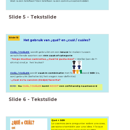
Wat is een telefoon? Een telefoon is een communicatiemiddel.
Slide
5
-
Tekstslide
Slide 13
Het gebruik van ¿qué? en ¿cuál / cuáles?
CUÁL / CUÁLES
wordt gebruikt om een
keuze
te maken tussen
verschillende soorten van
één zaak of categorie
-
Tengo muchas camisetas, ¿Cuál te gusta más?
= Welke (van de T-
shirts) vind je het leukst?
CUÁL / CUÁLES
wordt
vaak in combinatie
met het werkwoord
SER
(es,
son) gebruikt (behalve bij het vragen naar definitie)
- ¿Cuál es tu canción (liedje) favorita?
OJO
: Na
CUÁL / CUÁLES
komt
NOOIT
een zelfstandig naamwoord
Slide
6
-
Tekstslide
Qué + SER
Lo usamos para preguntar sobre una cosa,
persona o también por una idea. Y lo que
esperamos como respuesta es
una