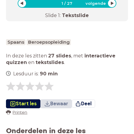
1
/
27
volgende
Slide
1
:
Tekstslide
Spaans
Beroepsopleiding
In deze les zitten
27 slides
,
met
interactieve
quizzen
en
tekstslides
.
Lesduur is:
90
min
Start les
Bewaar
Deel
Printen
Onderdelen in deze les