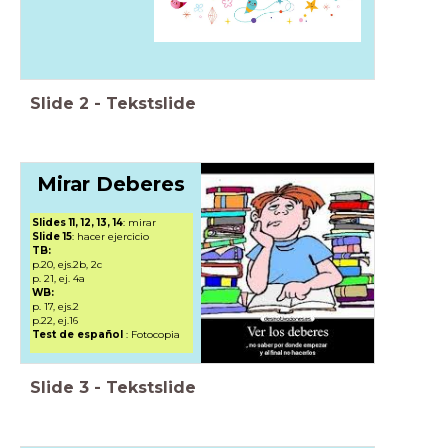
Slide
2
-
Tekstslide
Mirar Deberes
Slides 11, 12, 13, 14
: mirar
Slide 15
: hacer ejercicio
TB:
p.20, ejs.2b, 2c
p. 21, ej. 4a
WB:
p. 17, ejs.2
p.22, ej.16
Test de español
: Fotocopia
Slide
3
-
Tekstslide