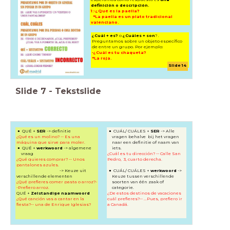
definición o descripción.
1:-¿Qué es la paella?
*La paella es un plato tradicional
valenciano.
¿Cuál + es?
o
¿Cuáles + son
? .
Preguntamos sobre un objeto específico
de entre un grupo. Por ejemplo:
-¿Cuál es tu chaqueta?
*La roja.
Slide 14
Slide
7
-
Tekstslide
QUÉ +
SER
-> definitie
CUÁL/ CUÁLES +
SER
-> Alle
¿Qué es un molino? -- Es una
vragen behalve bij het vragen
máquina que sirve para moler.
naar een definitie of naam van
QUÉ +
werkwoord
-> algemene
iets.
vraag
¿Cuál es tu dirección? -- Calle San
¿Qué quieres comprar? -- Unos
Pedro, 3, cuarto derecha.
pantalones azules.
-> Keuze uit
CUÁL/ CUÁLES +
werkwoord
->
verschillende elementen
Keuze tussen verschillende
¿Qué prefieres comer pasta o arroz?-
soorten van één zaak of
-Prefiero arroz.
categorie.
QUÉ +
Zelstandige naamwoord
¿De estos destinos de vacaciones
¿Qué canción vas a cantar en la
cuál prefieres?-- ...Pues, prefiero ir
fiesta?-- una de Enrique Iglesias?
a Canadá.