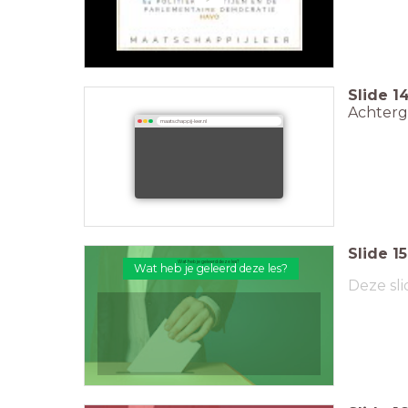
Slide
1
Achtergr
maatschappij-leer.nl
Slide
15
Wat heb je geleerd deze les?
Wat heb je geleerd deze les?
Deze sli