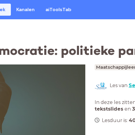
eek
Kanalen
aiToolsTab
ocratie: politieke pa
Maatschappijlee
Les van
Se
In deze les zitte
tekstslides
en
3
Lesduur is:
4