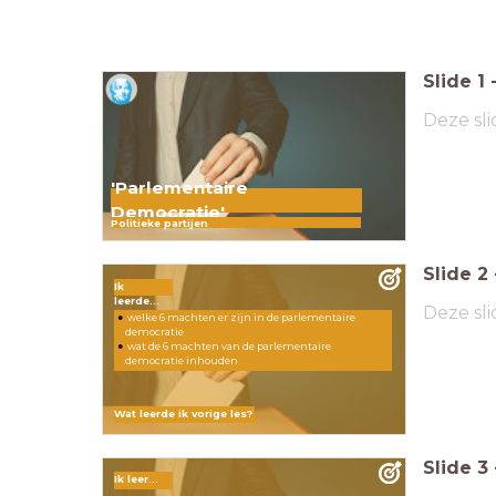
Slide
1
Deze sli
'Parlementaire
Democratie'
Politieke partijen
Slide
2
Ik
leerde...
Deze sli
welke 6 machten er zijn in de parlementaire
democratie
wat de 6 machten van de parlementaire
democratie inhouden
Wat leerde ik vorige les?
Slide
3
Ik leer...