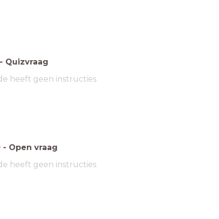
-
Quizvraag
de heeft geen instructies
0
-
Open vraag
de heeft geen instructies