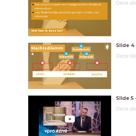
Deze sli
het verschil tussen een raadgevend en bindend
referendum
wat Nederlandse politieke partijen vinden van
referenda
Wat leer ik deze les?
Slide
4
Machtsdilemm
Daadkrach
a
t
Deze sli
Kiesrech
Inspraak
t
Links
Midden
Rechts
Slide
5
Deze sli