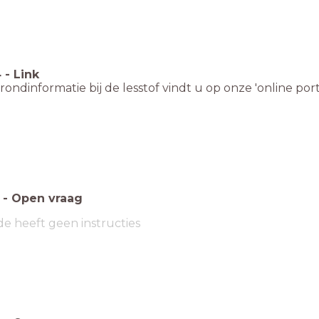
4
-
Link
ondinformatie bij de lesstof vindt u op onze 'online porta
-
Open vraag
de heeft geen instructies