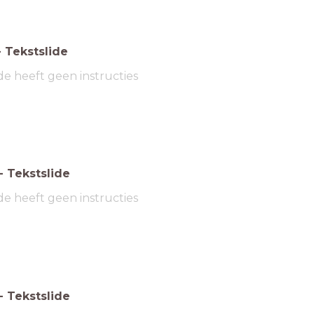
-
Tekstslide
de heeft geen instructies
-
Tekstslide
de heeft geen instructies
-
Tekstslide