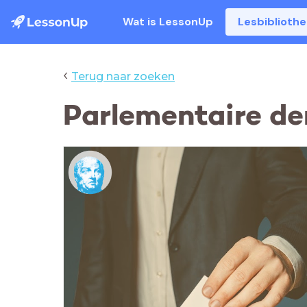
Wat is LessonUp
Lesbiblioth
‹
Terug naar zoeken
Parlementaire dem