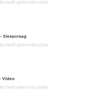
de heeft geen instructies
-
Sleepvraag
de heeft geen instructies
-
Video
de heeft geen instructies