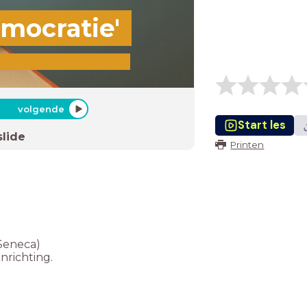
mocratie'
volgende
Start les
slide
Printen
(Seneca)
nrichting.