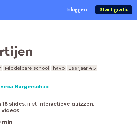
Inloggen
Start gratis
rtijen
r
Middelbare school
havo
Leerjaar 4,5
neca Burgerschap
n
18 slides
,
met
interactieve quizzen
,
 videos
.
0
min