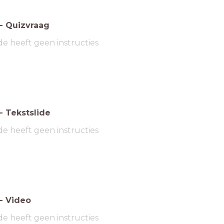
-
Quizvraag
de heeft geen instructies
-
Tekstslide
de heeft geen instructies
-
Video
de heeft geen instructies