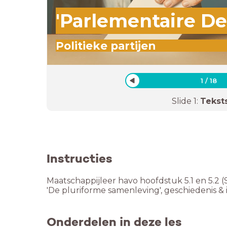
'Parlementaire De
Politieke partijen
1
/
18
Slide
1
:
Tekst
Instructies
Maatschappijleer havo hoofdstuk 5.1 en 5.2 
'De pluriforme samenleving', geschiedenis & i
Onderdelen in deze les