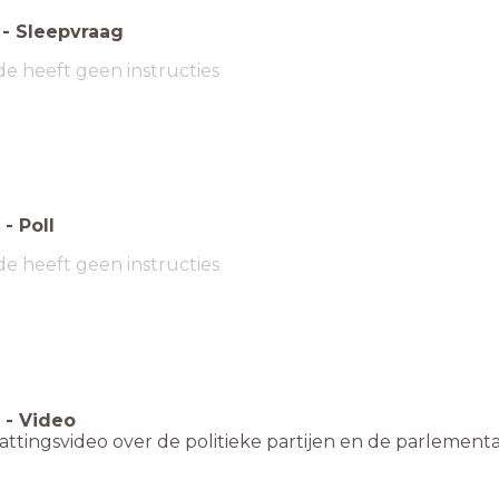
-
Sleepvraag
de heeft geen instructies
-
Poll
de heeft geen instructies
-
Video
tingsvideo over de politieke partijen en de parlementa