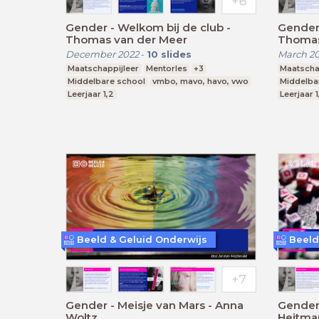
Gender - Welkom bij de club -
Gender 
Thomas van der Meer
Thomas
December 2022
-
10
slides
March 2
Maatschappijleer
Mentorles
+3
Maatscha
Middelbare school
vmbo, mavo, havo, vwo
Middelba
Leerjaar 1,2
Leerjaar 1
Beeld & Geluid Onderwijs
Beeld
Gender - Meisje van Mars - Anna
Gender 
Woltz
Heitma