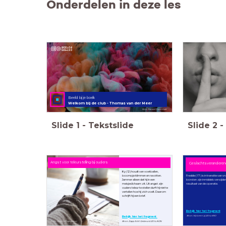
Onderdelen in deze les
Beeld bij je boek
Welkom bij de club - Thomas van der Meer
foto: Parwel Cwerinski
Slide
1
-
Tekstslide
Slide
2
-
Angst voor teleurstelling bij ouders
Geslachtsveranderend
Ky (12) houdt van voetballen,
boompje klimmen en ravotten.
Freddie (17) is in transitie van 
Jammer alleen dat hij in een
borsten zijn inmiddels verwijderd
meisjeslichaam zit. Uit angst zijn
resultaat van de operatie.
ouders teleur te stellen durft hij niet te
vertellen hoe hij zich voelt. Daarom
schrijft hij een brief.
Bekijk hier het fragment
Bron: Hij is een zij 2014 KRO
Bekijk hier het fragment
Bron: Zapp Echt Gebeurd 2014 IKON
Foto: Green Chameleon