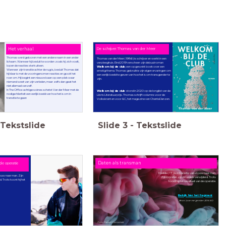
Het verhaal
De schrijver: Thomas van der Meer
Thomas werd geboren met een andere naam in een ander
Thomas van der Meer (1986) is schrijver en werkt in een
lichaam. Wanneer hij besluit te worden zoals hij zich voelt,
verpleeghuis. Eind 2019 verscheen zijn debuutroman
Welkom bij de club
; een opgewekt boek over een
Wanneer zijn transitie achter de rug is, besluit Thomas dat
ernstig thema. Thomas gebruikte zijn eigen ervaringen om
hij klaar is met de vooringenomen reacties en gooit het
een eerlijk beeld te geven van hoe het is om transgender te
roer om. Hij begint een nieuwe baan op een plek waar
niemand weet van zijn verleden, maar zelfs dan gaat het
In The Office-achtige scènes schetst Van der Meer met de
Welkom bij de club
stond in 2020 op de longlist van de
nodige hilariteit een eerlijk beeld van hoe het is om in
Libris Literatuurprijs. Thomas schrijft columns voor de
transitie te gaan
Volkskrant en voor &C, het magazine van Chantal Janzen.
Tekstslide
Slide
3
-
Tekstslide
Daten als transman
e operatie
Freddie (17) is in transitie van vrouw naar man.
vrouw naar man. Zijn
Zijn borsten zijn inmiddels verwijderd. Trots
. Trots toont hij het
toont hij het resultaat van de operatie.
Bekijk hier het fragment
Bron: Love me gender 2016 EO
Foto: Parwel Czerwinski
fot0: Shane