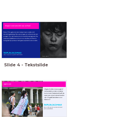
Angst voor pesten op school
Rens (11) is geboren als meisje maar voelde zich
doodongelukkig. Hij is een jongen en wil leven als een
jongen. Op zijn basisschool werd hij veel gepest. Nu
staat de middelbare school voor de deur en Rens is
bang dat hij opnieuw niet geaccepteerd zal worden.
Bekijk hier het fragment
Bron: Hij is een zij 2016 KRO-NCRV
Foto: Kat-J
Slide
4
-
Tekstslide
agressie
Uitgescholden, bespuugd of
mishandeld worden omdat je
homo bent. Nederland heeft de
naam een vrij en tolerant land te
zijn. Of geldt dat alleen voor
hetero's?
Bekijk hier het fragment
Bron: Ellie aan de verkeerde kant
2019 AVROTROS
Foto: Delia Giandeini