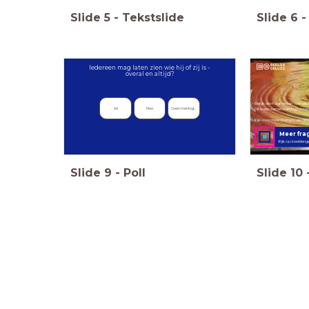
Slide
5
-
Tekstslide
Slide
6
-
Iedereen mag laten zien wie hij of zij is -
overal en altijd?
Bekijk alle fragmenten - van al
Ja!
Nee
Geen mening...
Dit is een samenwerking tussen
Kijk voor meer thema's van NB
Meer fr
Kijk op beeldeng
Slide
9
-
Poll
Slide
10