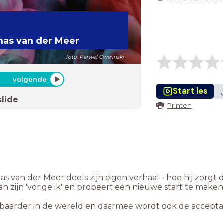
mas van der Meer
foto: Parwel Cwerinski
volgende
Start les
slide
Printen
s van der Meer deels zijn eigen verhaal - hoe hij zorgt da
n zijn 'vorige ik' en probeert een nieuwe start te maken
aarder in de wereld en daarmee wordt ook de acceptatie