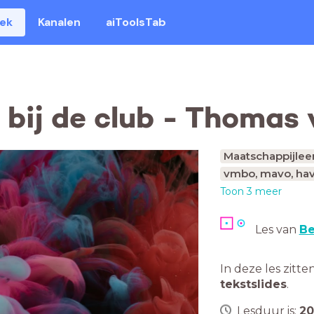
eek
Kanalen
aiToolsTab
bij de club - Thomas 
Maatschappijlee
vmbo, mavo, hav
Toon 3 meer
Les van
Be
In deze les zitte
tekstslides
.
Lesduur is:
20