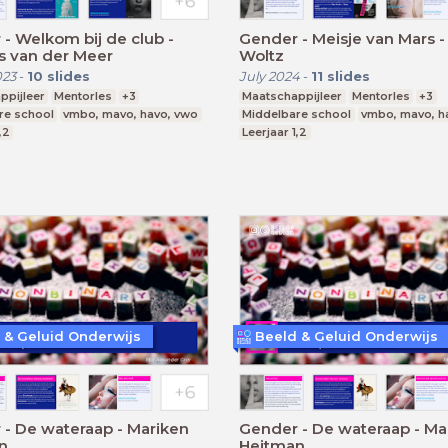
- Welkom bij de club -
Gender - Meisje van Mars 
 van der Meer
Woltz
023
-
10
slides
July 2024
-
11
slides
ppijleer
Mentorles
+3
Maatschappijleer
Mentorles
+3
re school
vmbo, mavo, havo, vwo
Middelbare school
vmbo, mavo, h
,2
Leerjaar 1,2
 & Geluid Onderwijs
Beeld & Geluid Onderwijs
- De wateraap - Mariken
Gender - De wateraap - Ma
n
Heitman