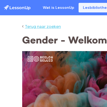
Wat is LessonUp
Lesbiblioth
‹
Terug naar zoeken
Gender - Welkom 