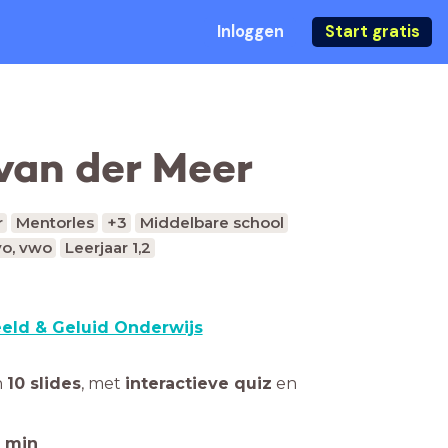
Inloggen
Start gratis
van der Meer
r
Mentorles
+3
Middelbare school
o, vwo
Leerjaar 1,2
eld & Geluid Onderwijs
n
10 slides
,
met
interactieve quiz
en
min