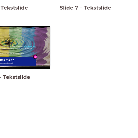
Tekstslide
Slide
7
-
Tekstslide
le boeken met als thema gender -
op deze lijst.
 Beeld en Geluid op school en NDB Biblion.
D Biblion op hun thema-pagina
agmenten?
eluidopschool.nl
-
Tekstslide