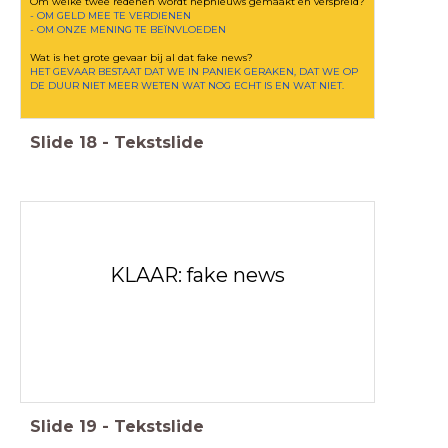
Om welke twee redenen wordt nepnieuws gemaakt en verspreid?
- OM GELD MEE TE VERDIENEN
- OM ONZE MENING TE BEÏNVLOEDEN
Wat is het grote gevaar bij al dat fake news?
HET GEVAAR BESTAAT DAT WE IN PANIEK GERAKEN, DAT WE OP
DE DUUR NIET MEER WETEN WAT NOG ECHT IS EN WAT NIET.
Slide
18
-
Tekstslide
KLAAR: fake news
Slide
19
-
Tekstslide