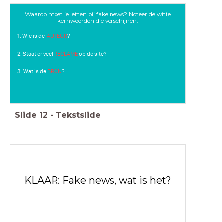
Waarop moet je letten bij fake news? Noteer de witte
kernwoorden die verschijnen.
1. Wie is de
AUTEUR
?
2. Staat er veel
RECLAME
op de site?
3. Wat is de
BRON
?
Slide
12
-
Tekstslide
KLAAR: Fake news, wat is het?