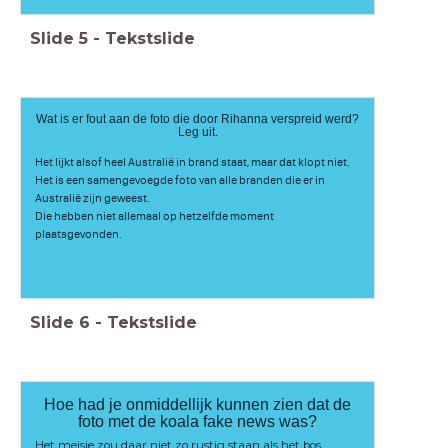
Slide
5
-
Tekstslide
Wat is er fout aan de foto die door Rihanna verspreid werd?
Leg uit.
Het lijkt alsof heel Australië in brand staat, maar dat klopt niet.
Het is een samengevoegde foto van alle branden die er in
Australië zijn geweest.
Die hebben niet allemaal op hetzelfde moment
plaatsgevonden.
Slide
6
-
Tekstslide
Hoe had je onmiddellijk kunnen zien dat de
foto met de koala fake news was?
Het meisje zou daar niet zo rustig staan als het bos