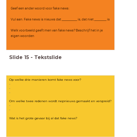
Geef een ander woord voor fake news:
Vul aan: Fake news is nieuws dat __________ is, dat niet ________ is
Welk voorbeeld geeft men van fake news? Beschrijf het in je
eigen woorden
Slide
15
-
Tekstslide
Op welke drie manieren komt fake news voor?
-
-
-
Om welke twee redenen wordt nepnieuws gemaakt en verspreid?
-
-
Wat is het grote gevaar bij al dat fake news?