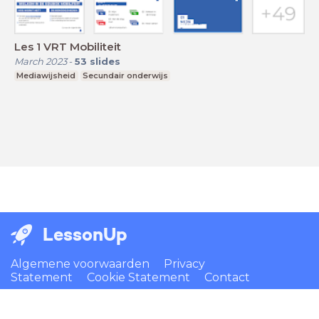
Les 1 VRT Mobiliteit
March 2023
-
53
slides
Mediawijsheid
Secundair onderwijs
LessonUp
Algemene voorwaarden
Privacy
Statement
Cookie Statement
Contact
Nederlands