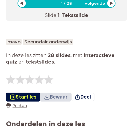
1
/
28
volgende
Slide
1
:
Tekstslide
mavo
Secundair onderwijs
In deze les zitten
28 slides
,
met
interactieve
quiz
en
tekstslides
.
Start les
Bewaar
Deel
Printen
Onderdelen in deze les