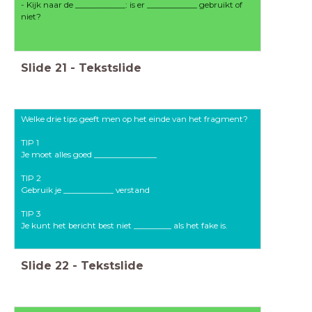
- Kijk naar de ____________: is er ____________ gebruikt of
niet?
Slide
21
-
Tekstslide
Welke drie tips geeft men op het einde van het fragment?
TIP 1
Je moet alles goed _______________
TIP 2
Gebruik je ____________ verstand
TIP 3
Je kunt het bericht best niet _________ als het fake is.
Slide
22
-
Tekstslide