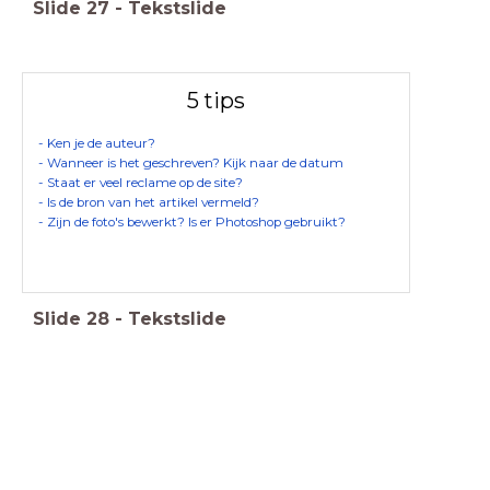
Slide
27
-
Tekstslide
5 tips
- Ken je de auteur?
- Wanneer is het geschreven? Kijk naar de datum
- Staat er veel reclame op de site?
- Is de bron van het artikel vermeld?
- Zijn de foto's bewerkt? Is er Photoshop gebruikt?
Slide
28
-
Tekstslide