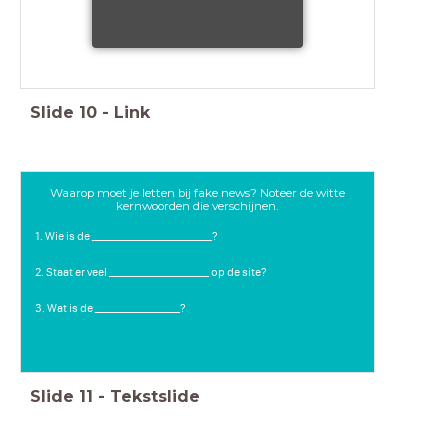
Slide
10
-
Link
Waarop moet je letten bij fake news? Noteer de witte
kernwoorden die verschijnen.
1. Wie is de ________________________?
2. Staat er veel ____________________ op de site?
3. Wat is de _________________?
Slide
11
-
Tekstslide