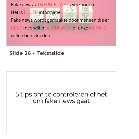
Fake news of
NEPNIEUWS
is verzonnen.
Het is
FOUTE
informatie.
Fake news wordt gemaakte door mensen die er
GELD
mee willen
VERDIENEN
of onze
MENING
willen beïnvloeden.
Slide
26
-
Tekstslide
5 tips om te controleren of het
om fake news gaat