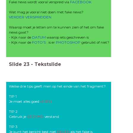
Fake news wordt vooral verspreid via
FACEBOOK
Wat mag je vooral niet doen met fake news?
VERDER VERSPREIDEN
Waarop moet je letten om te kunnen zien of het om fake
news gaat?
- Kijk naar de
DATUM
waarop iets geschreven is
- Kijk naar de
FOTO'S
: is er
PHOTOSHOP
gebruikt of niet?
Slide
23
-
Tekstslide
Welke drie tips geeft men op het einde van het fragment?
TIP 1
Je moet alles goed
LEZEN
TIP 2
Gebruik je
GEZOND
verstand
TIP 3
Je kunt het bericht best niet
DELEN
als het fake is.