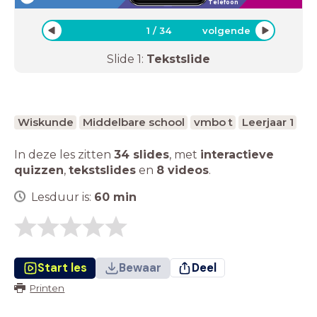
Telefoon
1
/
34
volgende
Slide
1
:
Tekstslide
Wiskunde
Middelbare school
vmbo t
Leerjaar 1
In deze les zitten
34 slides
,
met
interactieve
quizzen
,
tekstslides
en
8 videos
.
Lesduur is:
60
min
Start les
Bewaar
Deel
Printen