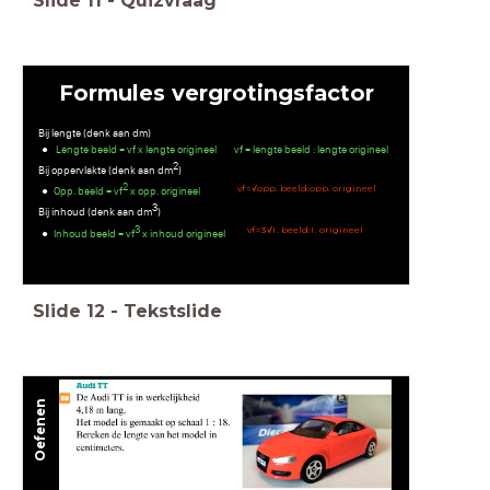
Slide
11
-
Quizvraag
Formules vergrotingsfactor
Bij lengte (denk aan dm)
Lengte beeld = vf x lengte origineel vf = lengte beeld : lengte origineel
2
Bij oppervlakte (denk aan dm
)
2
v
f
=
√
o
p
p
.
b
e
e
l
d
:
o
p
p
.
o
r
i
g
i
n
e
e
l
Opp. beeld = vf
x opp. origineel
3
Bij inhoud (denk aan dm
)
3
v
f
=
3
√
I
.
b
e
e
l
d
:
I
.
o
r
i
g
i
n
e
e
l
Inhoud beeld = vf
x inhoud origineel
Slide
12
-
Tekstslide
Oefenen