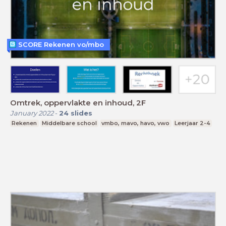
SCORE Rekenen vo/mbo
Omtrek, oppervlakte en inhoud, 2F
January 2022
-
24
slides
Rekenen
Middelbare school
vmbo, mavo, havo, vwo
Leerjaar 2-4