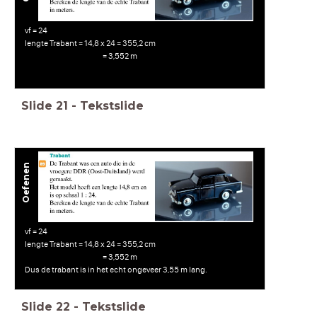
vf = 24
lengte Trabant = 14,8 x 24 = 355,2 cm
= 3,552 m
Slide
21
-
Tekstslide
Oefenen
vf = 24
lengte Trabant = 14,8 x 24 = 355,2 cm
= 3,552 m
Dus de trabant is in het echt ongeveer 3,55 m lang.
Slide
22
-
Tekstslide