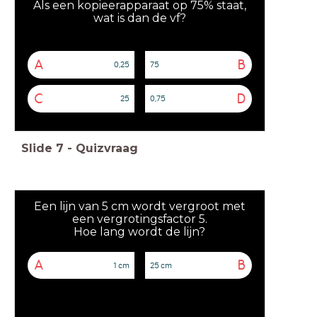
Als een kopieerapparaat op 75% staat,
wat is dan de vf?
A
B
0,25
75
C
D
25
0,75
Slide
7
-
Quizvraag
Een lijn van 5 cm wordt vergroot met
een vergrotingsfactor 5.
Hoe lang wordt de lijn?
A
B
1 cm
25 cm