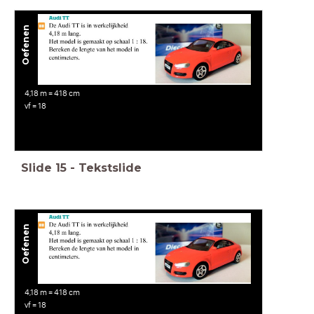
Oefenen
4,18 m = 418 cm
vf = 18
Slide
15
-
Tekstslide
Oefenen
4,18 m = 418 cm
vf = 18