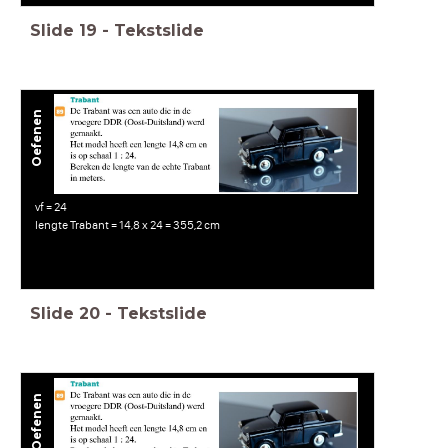
Slide
19
-
Tekstslide
Oefenen
vf = 24
lengte Trabant = 14,8 x 24 = 355,2 cm
Slide
20
-
Tekstslide
Oefenen