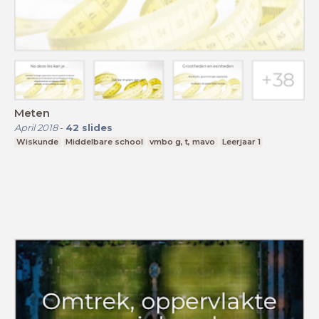
Meten
April 2018
-
42
slides
Wiskunde
Middelbare school
vmbo g, t, mavo
Leerjaar 1