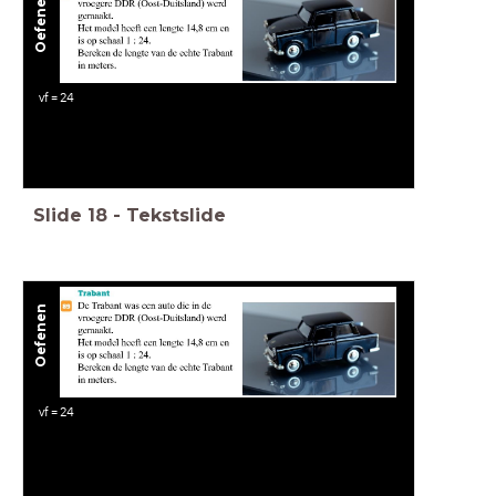
Oefenen
vf = 24
Slide
18
-
Tekstslide
Oefenen
vf = 24