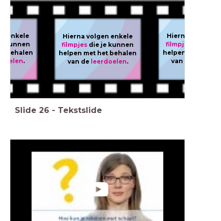
en enkele
Hierna volgen e
Hierna volgen enkele
je kunnen
filmpjes
die je k
filmpjes
die je kunnen
et behalen
helpen met het b
helpen met het behalen
rdoelen
.
van de leerdoe
van de
leerdoelen
.
Slide
26
-
Tekstslide