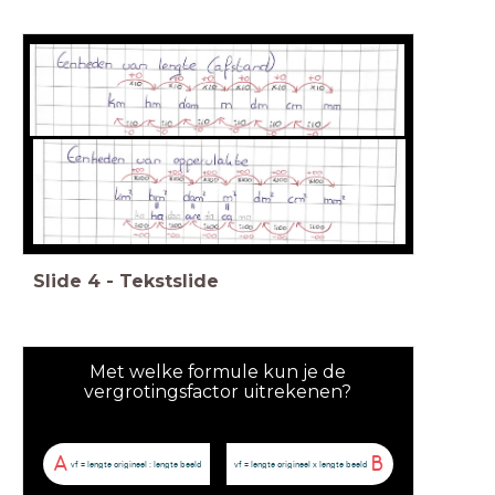
7.3: Eenheden
Slide
4
-
Tekstslide
Met welke formule kun je de
vergrotingsfactor uitrekenen?
A
B
vf = lengte origineel : lengte beeld
vf = lengte origineel x lengte beeld