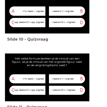
A
B
V
f
=
l
.
b
e
e
l
d
:
l
.
o
r
g
i
n
e
e
l
l
.
b
e
e
l
d
=
v
f
X
l
.
o
r
i
g
i
n
e
e
l
C
D
o
p
p
.
b
e
e
l
d
=
v
f
2
X
o
p
p
.
o
r
i
g
i
n
e
e
l
I
.
b
e
e
l
d
=
v
f
3
X
I
.
o
r
i
g
i
n
e
e
l
Slide
10
-
Quizvraag
Met welke formule bereken je de inhoud van een
figuur, als je de inhoud van het originele figuur weet
en de vergrotingsfactor weet?
A
B
V
f
=
l
.
b
e
e
l
d
:
l
.
o
r
g
i
n
e
e
l
l
.
b
e
e
l
d
=
v
f
X
l
.
o
r
i
g
i
n
e
e
l
C
D
o
p
p
.
b
e
e
l
d
=
v
f
2
X
o
p
p
.
o
r
i
g
i
n
e
e
l
I
.
b
e
e
l
d
=
v
f
3
X
I
.
o
r
i
g
i
n
e
e
l