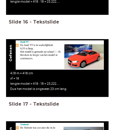
lengte model = 418 : 18 = 23,222....
Slide
16
-
Tekstslide
Oefenen
4,18 m = 418 cm
vf = 18
lengte model = 418 : 18 = 23,222....
Dus het model is ongeveer 23 cm lang
Slide
17
-
Tekstslide