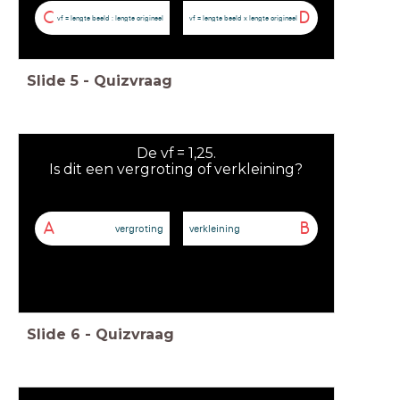
C
D
vf = lengte beeld : lengte origineel
vf = lengte beeld x lengte origineel
Slide
5
-
Quizvraag
De vf = 1,25.
Is dit een vergroting of verkleining?
A
B
vergroting
verkleining
Slide
6
-
Quizvraag