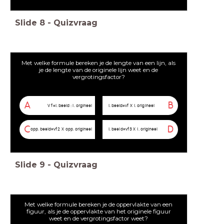
Slide
8
-
Quizvraag
Met welke formule bereken je de lengte van een lijn, als
je de lengte van de originele lijn weet en de
vergrotingsfactor?
A
B
V
f
=
l
.
b
e
e
l
d
:
l
.
o
r
g
i
n
e
e
l
l
.
b
e
e
l
d
=
v
f
X
l
.
o
r
i
g
i
n
e
e
l
C
D
o
p
p
.
b
e
e
l
d
=
v
f
2
X
o
p
p
.
o
r
i
g
i
n
e
e
l
I
.
b
e
e
l
d
=
v
f
3
X
I
.
o
r
i
g
i
n
e
e
l
Slide
9
-
Quizvraag
Met welke formule bereken je de oppervlakte van een
figuur, als je de oppervlakte van het originele figuur
weet en de vergrotingsfactor weet?