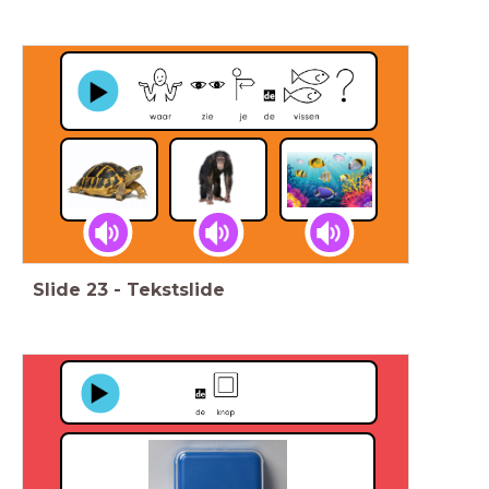
Slide
23
-
Tekstslide