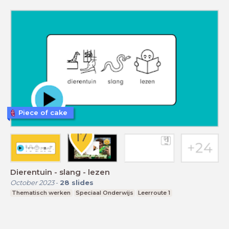
Piece of cake
Dierentuin - slang - lezen
October 2023
-
28
slides
Thematisch werken
Speciaal Onderwijs
Leerroute 1