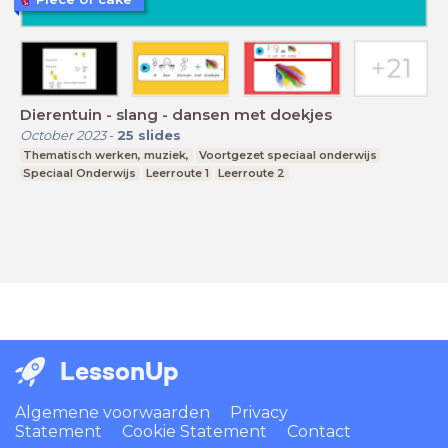
Dierentuin - slang - dansen met doekjes
October 2023
-
25
slides
Thematisch werken, muziek,
Voortgezet speciaal onderwijs
Speciaal Onderwijs
Leerroute 1
Leerroute 2
LessonUp
Algemene voorwaarden
Privacy
Statement
Cookie Statement
Contact