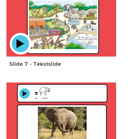
Slide
7
-
Tekstslide