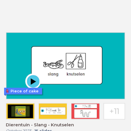
Piece of cake
Dierentuin - Slang - Knutselen
October 2023
-
15
slides