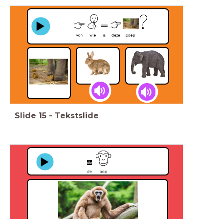
Slide
15
-
Tekstslide