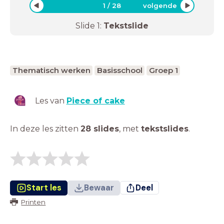
1
/
28
volgende
Slide
1
:
Tekstslide
Thematisch werken
Basisschool
Groep 1
Les van
Piece of cake
In deze les zitten
28 slides
,
met
tekstslides
.
Start les
Bewaar
Deel
Printen