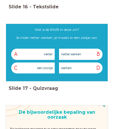
Slide
16
-
Tekstslide
Wat is de BWB in deze zin?
Je moet netter werken; je maakt er een zootje van.
A
B
netter
netter werken
C
D
een zootje
werken
Slide
17
-
Quizvraag
De bijwoordelijke bepaling van
oorzaak
De leerlingen moesten hun actie stopzetten door de regen.