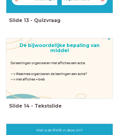
Slide
13
-
Quizvraag
De bijwoordelijke bepaling van
middel
De leerlingen organiseren met affiches een actie.
--> Waarmee organiseren de leerlingen een actie?
--> met affiches = bwb
Slide
14
-
Tekstslide
Wat is de BWB in deze zin?