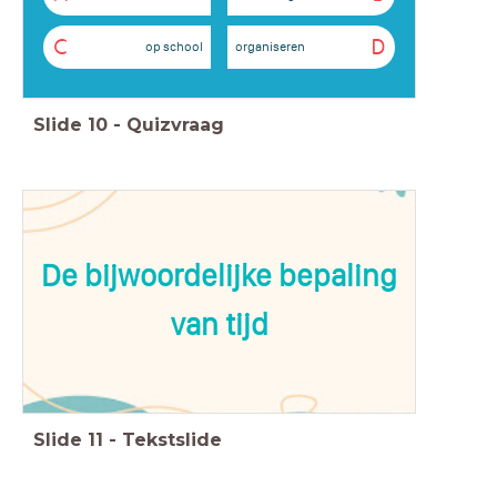
C
D
op school
organiseren
Slide
10
-
Quizvraag
De bijwoordelijke bepaling
van tijd
Slide
11
-
Tekstslide