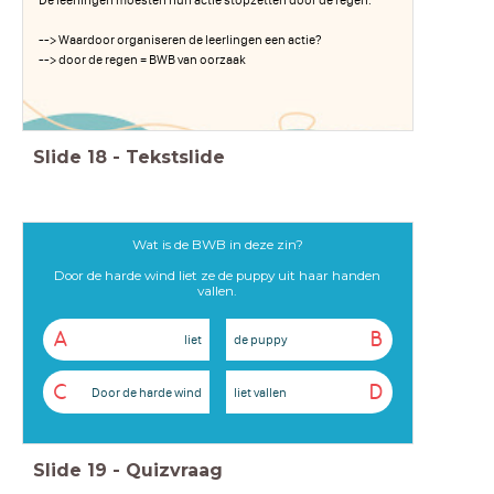
--> Waardoor organiseren de leerlingen een actie?
--> door de regen = BWB van oorzaak
Slide
18
-
Tekstslide
Wat is de BWB in deze zin?
Door de harde wind liet ze de puppy uit haar handen
vallen.
A
B
liet
de puppy
C
D
Door de harde wind
liet vallen
Slide
19
-
Quizvraag