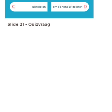
C
D
uit te laten
om de hond uit te laten
Slide
21
-
Quizvraag