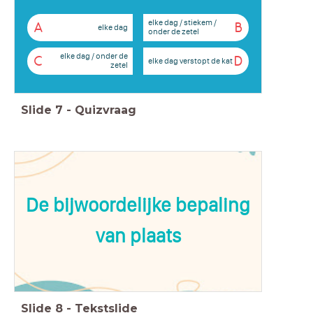
elke dag / stiekem /
A
B
elke dag
onder de zetel
elke dag / onder de
C
D
elke dag verstopt de kat
zetel
Slide
7
-
Quizvraag
De bijwoordelijke bepaling
van plaats
Slide
8
-
Tekstslide