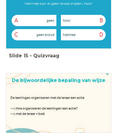
Hiermee kan ik geen brood snijden, hoor!
A
B
geen
hoor
C
D
geen brood
hiermee
Slide
15
-
Quizvraag
De bijwoordelijke bepaling van wijze
De leerlingen organiseren met de leraar een actie
--> Hoe organiseren de leerlingen een actie?
--> met de leraar = bwb