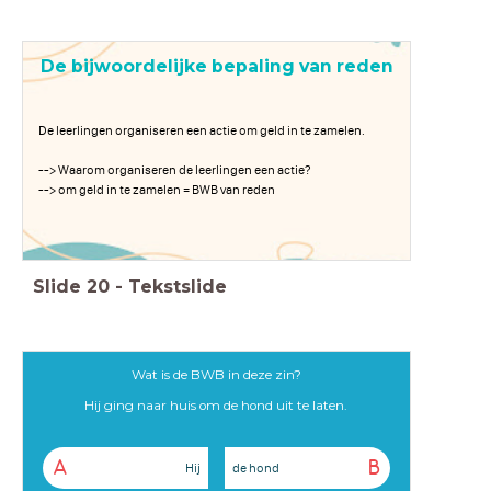
De bijwoordelijke bepaling van reden
De leerlingen organiseren een actie om geld in te zamelen.
--> Waarom organiseren de leerlingen een actie?
--> om geld in te zamelen = BWB van reden
Slide
20
-
Tekstslide
Wat is de BWB in deze zin?
Hij ging naar huis om de hond uit te laten.
A
B
Hij
de hond