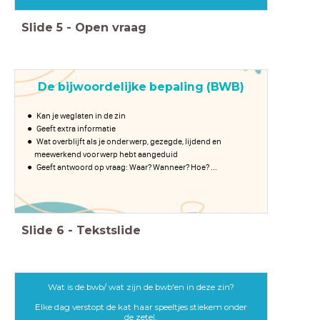
Slide
5
-
Open vraag
De bijwoordelijke bepaling (BWB)
Kan je weglaten in de zin
Geeft extra informatie
Wat overblijft als je onderwerp, gezegde, lijdend en
meewerkend voorwerp hebt aangeduid
Geeft antwoord op vraag: Waar? Wanneer? Hoe? ...
Slide
6
-
Tekstslide
Wat is de bwb/ wat zijn de bwb'en in deze zin?
Elke dag verstopt de kat haar speeltjes stiekem onder
de zetel.