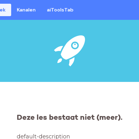
eek
Kanalen
aiToolsTab
Deze les bestaat niet (meer).
default-description