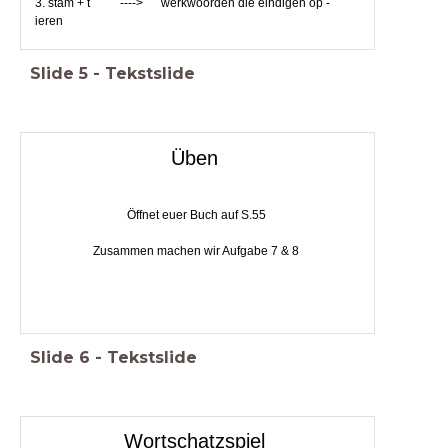
3. stam + t ----> werkwoorden die eindigen op -
ieren
Slide
5
-
Tekstslide
Üben
Öffnet euer Buch auf S.55
Zusammen machen wir Aufgabe 7 & 8
Slide
6
-
Tekstslide
Wortschatzspiel