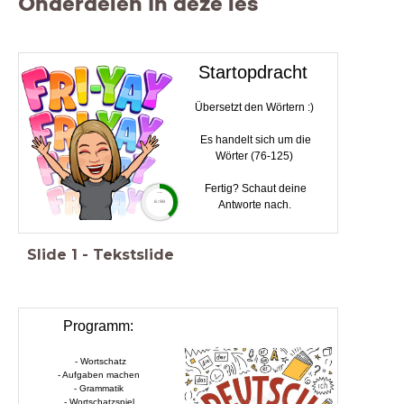
Onderdelen in deze les
Startopdracht
Übersetzt den Wörtern :)
Es handelt sich um die
Wörter (76-125)
Fertig? Schaut deine
timer
Antworte nach.
6:00
Slide
1
-
Tekstslide
Programm:
- Wortschatz
- Aufgaben machen
- Grammatik
- Wortschatzspiel