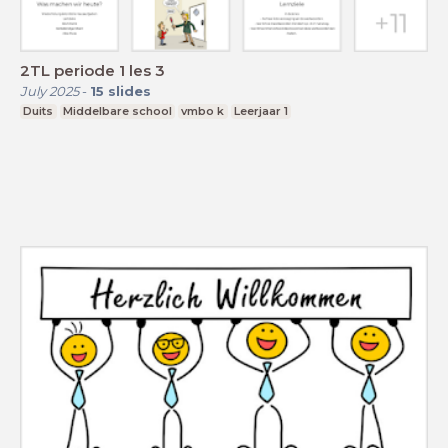
2TL periode 1 les 3
July 2025
-
15
slides
Duits
Middelbare school
vmbo k
Leerjaar 1