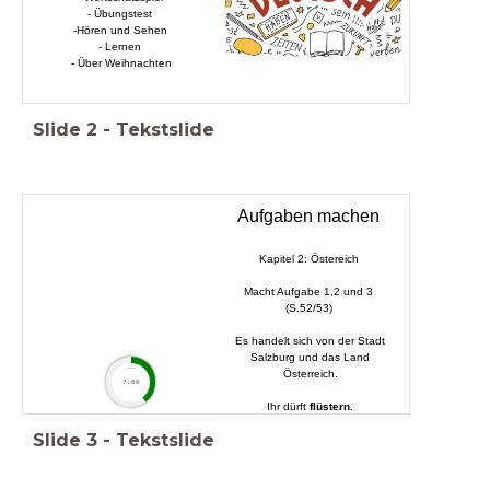
- Übungstest
-Hören und Sehen
- Lernen
- Über Weihnachten
Slide
2
-
Tekstslide
Aufgaben machen
Kapitel 2: Östereich
Macht Aufgabe 1,2 und 3
(S.52/53)
Es handelt sich von der Stadt
Salzburg und das Land
timer
Österreich.
7:00
Ihr dürft
flüstern.
Slide
3
-
Tekstslide