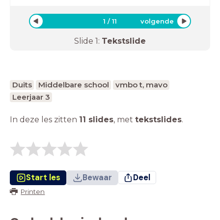
1
/
11
volgende
Slide
1
:
Tekstslide
Duits
Middelbare school
vmbo t, mavo
Leerjaar 3
In deze les zitten
11 slides
,
met
tekstslides
.
Start les
Bewaar
Deel
Printen