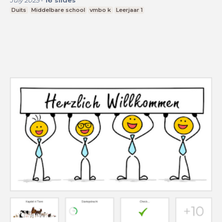
Duits
Middelbare school
vmbo k
Leerjaar 1