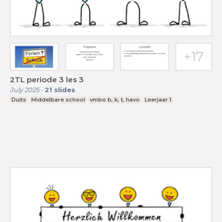
2TL periode 3 les 3
July 2025
-
21
slides
Duits
Middelbare school
vmbo b, k, t, havo
Leerjaar 1