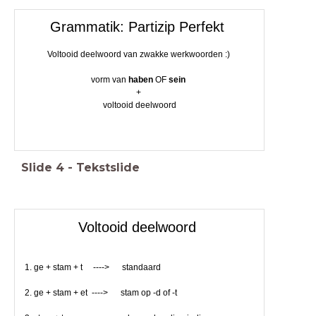
Grammatik: Partizip Perfekt
Voltooid deelwoord van zwakke werkwoorden :)
vorm van
haben
OF
sein
+
voltooid deelwoord
Slide
4
-
Tekstslide
Voltooid deelwoord
1. ge + stam + t ----> standaard
2. ge + stam + et ----> stam op -d of -t