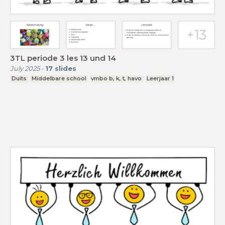
3TL periode 3 les 13 und 14
July 2025
-
17
slides
Duits
Middelbare school
vmbo b, k, t, havo
Leerjaar 1