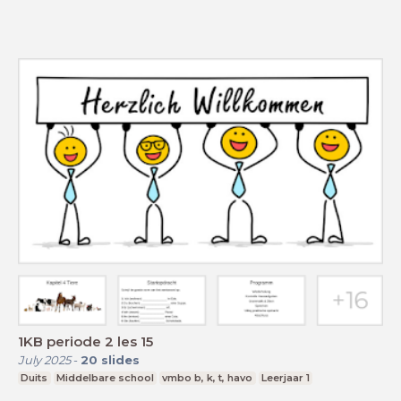
1KB periode 2 les 15
July 2025
-
20
slides
Duits
Middelbare school
vmbo b, k, t, havo
Leerjaar 1