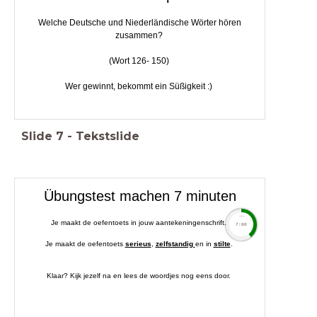
Welche Deutsche und Niederländische Wörter hören
zusammen?
(Wort 126- 150)
Wer gewinnt, bekommt ein Süßigkeit :)
Slide
7
-
Tekstslide
Übungstest machen 7 minuten
timer
Je maakt de oefentoets in jouw aantekeningenschrift.
7:00
Je maakt de oefentoets
serieus
,
zelfstandig
en in
stilte
.
Klaar? Kijk jezelf na en lees de woordjes nog eens door.