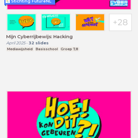
Stichting FutureNL
Mijn Cyberrijbewijs: Hacking
April 2025
-
32
slides
Mediawijsheid
Basisschool
Groep 7,8