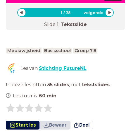
1
/
35
volgende
Slide
1
:
Tekstslide
Mediawijsheid
Basisschool
Groep 7,8
Les van
Stichting FutureNL
In deze les zitten
35 slides
,
met
tekstslides
.
Lesduur is:
60
min
Start les
Bewaar
Deel