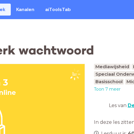
eek
Kanalen
aiToolsTab
terk wachtwoord
Mediawijsheid
Speciaal Onderw
 3
Basisschool
Mid
Toon 7 meer
nline
Les van
De
In deze les zitte
Lesduur is:
4