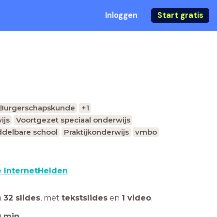
Inloggen
Start gratis
Burgerschapskunde
+1
ijs
Voortgezet speciaal onderwijs
delbare school
Praktijkonderwijs
vmbo
 InternetHelden
n
32 slides
,
met
tekstslides
en
1 video
.
0
min