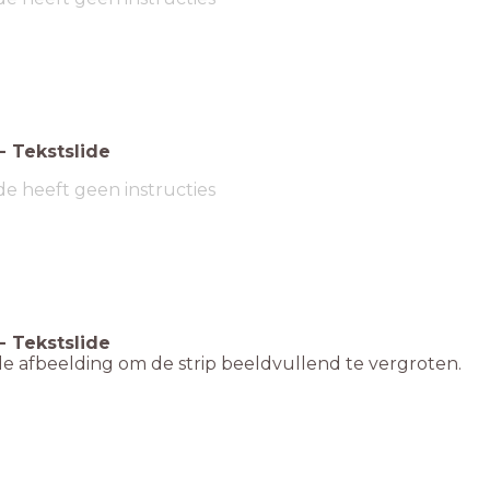
-
Tekstslide
de heeft geen instructies
-
Tekstslide
de afbeelding om de strip beeldvullend te vergroten.