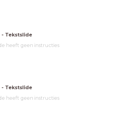
-
Tekstslide
de heeft geen instructies
-
Tekstslide
de heeft geen instructies