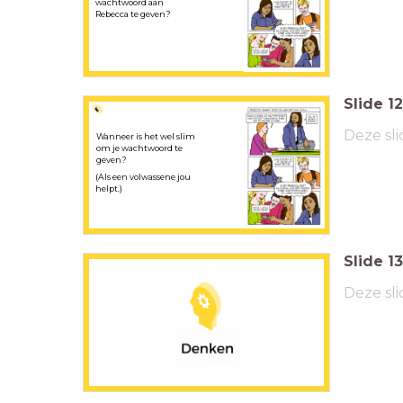
wachtwoord aan
Rebecca te geven?
Slide
12
Deze sli
Wanneer is het wel slim
om je wachtwoord te
geven?
(Als een volwassene jou
helpt.)
Slide
13
Deze sli