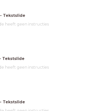
-
Tekstslide
de heeft geen instructies
-
Tekstslide
de heeft geen instructies
-
Tekstslide
de heeft geen instructies