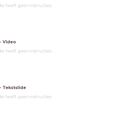
de heeft geen instructies
-
Video
de heeft geen instructies
-
Tekstslide
de heeft geen instructies