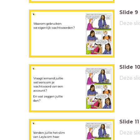
Slide
9
Deze sli
Waarom gebruiken
we eigenlijk wachtwoorden?
Slide
1
Deze sli
Vraagt iemand jullie
wel eens om je
wachtwoord van een
account?
En wat zeggen jullie
dan?
Slide
11
Deze sli
Vonden jullie het slim
van Layla om haar