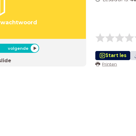
rk wachtwoord
volgende
Start les
slide
Printen