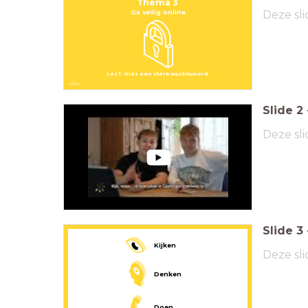
Thema 3
Deze sli
Ga veilig online
Les 1: Kies een sterk wachtwoord
Slide
2
Deze sli
Slide
3
Kijken
Deze sli
Denken
Doen