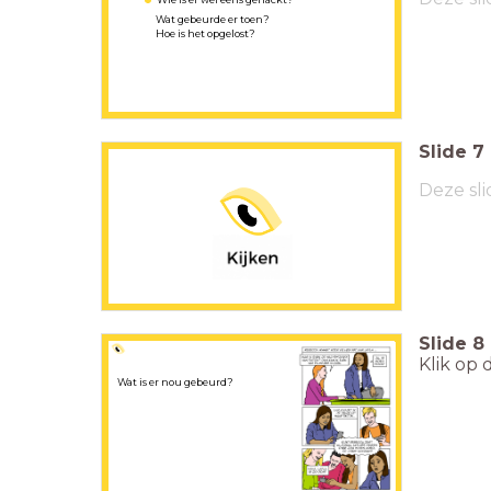
Wat gebeurde er toen?
Hoe is het opgelost?
Slide
7
Deze sli
Slide
8
Klik op 
Wat is er nou gebeurd?