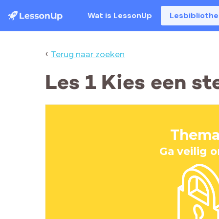
Wat is LessonUp
Lesbiblioth
‹
Terug naar zoeken
Les 1 Kies een s
Thema
Ga veilig o