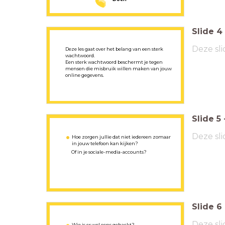
Slide
4
Deze sli
Deze les gaat over het belang van een sterk
wachtwoord.
Een sterk wachtwoord beschermt je tegen
mensen die misbruik willen maken van jouw
online gegevens.
Slide
5
Deze sli
Hoe zorgen jullie dat niet iedereen zomaar
in jouw telefoon kan kijken?
Of in je sociale-media-accounts?
Slide
6
Deze sli
Wie is er wel eens gehackt?