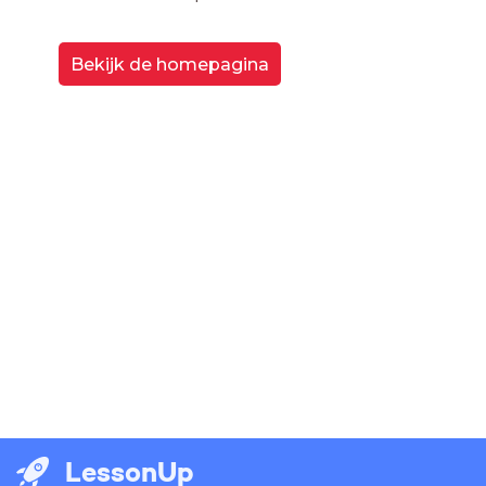
Bekijk de homepagina
LessonUp