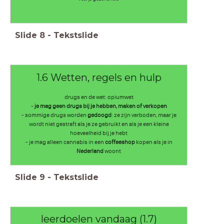
Slide
8
-
Tekstslide
1.6 Wetten, regels en hulp
drugs en de wet: opiumwet
-
je mag geen drugs bij je hebben, maken of verkopen
- sommige drugs worden
gedoogd
: ze zijn verboden, maar je
wordt niet gestraft als je ze gebruikt en als je een kleine
hoeveelheid bij je hebt
- je mag alleen cannabis in een
coffeeshop
kopen als je in
Nederland
woont
Slide
9
-
Tekstslide
leerdoelen vandaag (1.7)