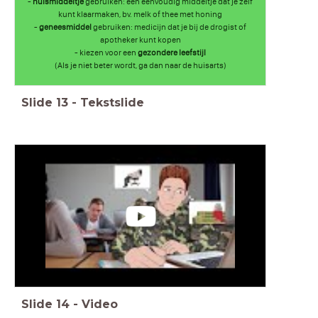
-
huismiddeltje
gebruiken: een eenvoudig middeltje dat je zelf
kunt klaarmaken, bv. melk of thee met honing
-
geneesmiddel
gebruiken: medicijn dat je bij de drogist of
apotheker kunt kopen
- kiezen voor een
gezondere leefstijl
(Als je niet beter wordt, ga dan naar de huisarts)
Slide
13
-
Tekstslide
Slide
14
-
Video