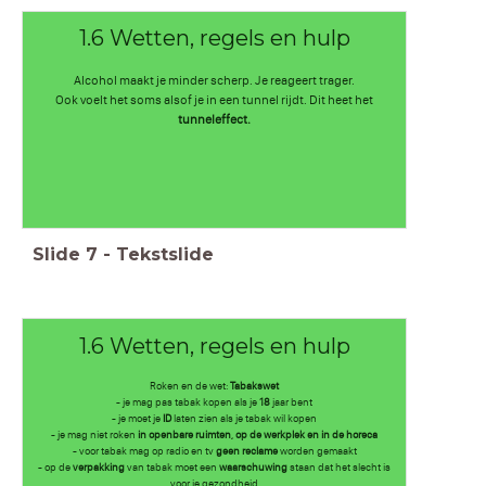
1.6 Wetten, regels en hulp
Alcohol maakt je minder scherp. Je reageert trager.
Ook voelt het soms alsof je in een tunnel rijdt. Dit heet het
tunneleffect.
Slide
7
-
Tekstslide
1.6 Wetten, regels en hulp
Roken en de wet:
Tabakswet
- je mag pas tabak kopen als je
18
jaar bent
- je moet je
ID
laten zien als je tabak wil kopen
- je mag niet roken
in openbare ruimten, op de werkplek en in de horeca
- voor tabak mag op radio en tv
geen reclame
worden gemaakt
- op de
verpakking
van tabak moet een
waarschuwing
staan dat het slecht is
voor je gezondheid