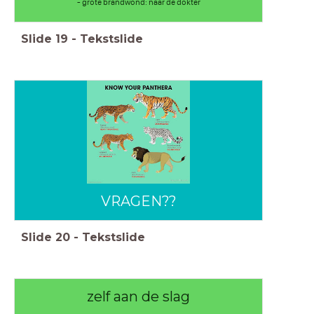
- grote brandwond: naar de dokter
Slide
19
-
Tekstslide
VRAGEN??
Slide
20
-
Tekstslide
zelf aan de slag