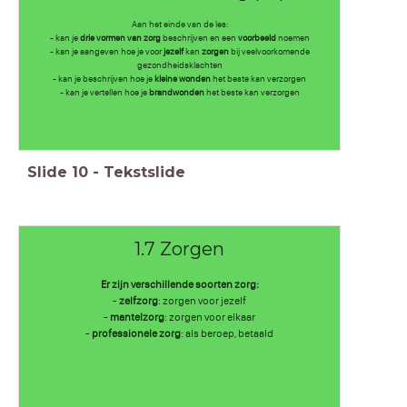
Aan het einde van de les:
- kan je
drie vormen van zorg
beschrijven en een
voorbeeld
noemen
- kan je aangeven hoe je voor
jezelf
kan
zorgen
bij veelvoorkomende
gezondheidsklachten
- kan je beschrijven hoe je
kleine wonden
het beste kan verzorgen
- kan je vertellen hoe je
brandwonden
het beste kan verzorgen
Slide
10
-
Tekstslide
1.7 Zorgen
Er zijn verschillende soorten zorg:
-
zelfzorg
: zorgen voor jezelf
-
mantelzorg
: zorgen voor elkaar
-
professionele zorg
: als beroep, betaald