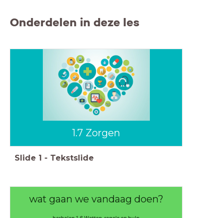
Onderdelen in deze les
1.7 Zorgen
Slide
1
-
Tekstslide
wat gaan we vandaag doen?
herhalen 1.6 Wetten, regels en hulp