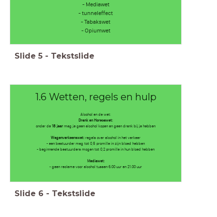
- Mediawet
- tunneleffect
- Tabakswet
- Opiumwet
Slide
5
-
Tekstslide
1.6 Wetten, regels en hulp
Alcohol en de wet:
Drank en Horecawet:
onder de
18 jaar
mag je geen alcohol kopen en geen drank bij je hebben
Wegenverkeerswet:
regels over alcohol in het verkeer
- een bestuurder mag tot 0,5 promille in zijn bloed hebben
- beginnende bestuurders mogen tot 0,2 promille in hun bloed hebben
Mediawet:
- geen reclame voor alcohol tussen 6.00 uur en 21.00 uur
Slide
6
-
Tekstslide