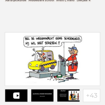
Aardrijkskunde
Middelbare school
vmbo t, mavo
Leerjaar 4