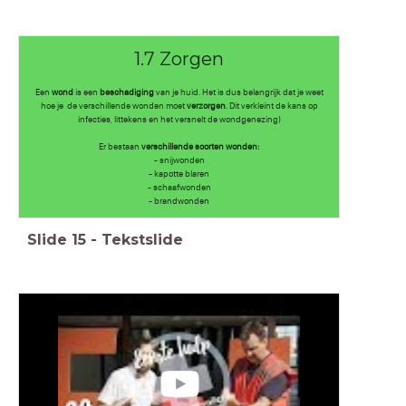
1.7 Zorgen
Een
wond
is een
beschadiging
van je huid. Het is dus belangrijk dat je weet
hoe je de verschillende wonden moet
verzorgen
. Dit verkleint de kans op
infecties, littekens en het versnelt de wondgenezing)
Er bestaan
verschillende soorten wonden:
- snijwonden
- kapotte blaren
- schaafwonden
- brandwonden
Slide
15
-
Tekstslide