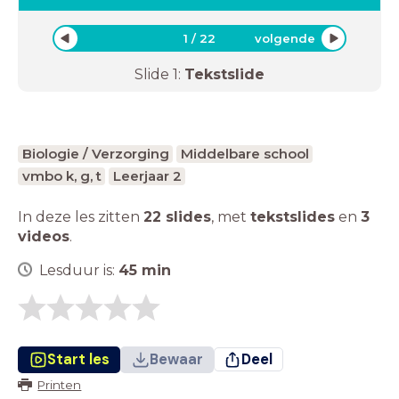
1
/
22
volgende
Slide
1
:
Tekstslide
Biologie / Verzorging
Middelbare school
vmbo k, g, t
Leerjaar 2
In deze les zitten
22 slides
,
met
tekstslides
en
3
videos
.
Lesduur is:
45
min
Start les
Bewaar
Deel
Printen