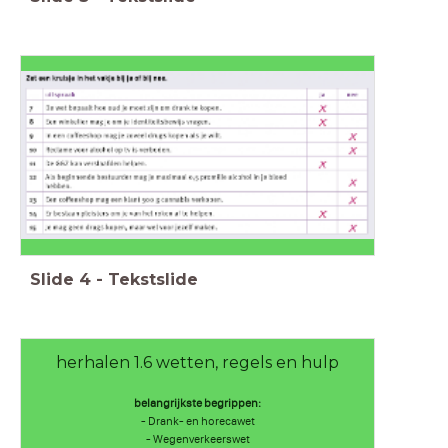
Slide
4
-
Tekstslide
herhalen 1.6 wetten, regels en hulp
belangrijkste begrippen:
- Drank- en horecawet
- Wegenverkeerswet