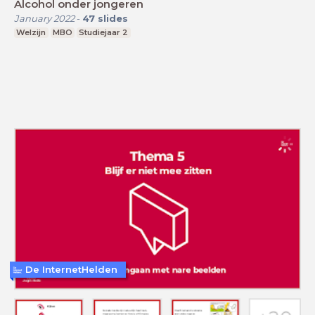
Alcohol onder jongeren
January 2022
-
47
slides
Welzijn
MBO
Studiejaar 2
De InternetHelden