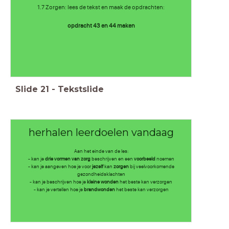
1.7 Zorgen: lees de tekst en maak de opdrachten:
opdracht 43 en 44 maken
Slide
21
-
Tekstslide
herhalen leerdoelen vandaag
Aan het einde van de les:
- kan je
drie vormen van zorg
beschrijven en een
voorbeeld
noemen
- kan je aangeven hoe je voor
jezelf
kan
zorgen
bij veelvoorkomende
gezondheidsklachten
- kan je beschrijven hoe je
kleine wonden
het beste kan verzorgen
- kan je vertellen hoe je
brandwonden
het beste kan verzorgen