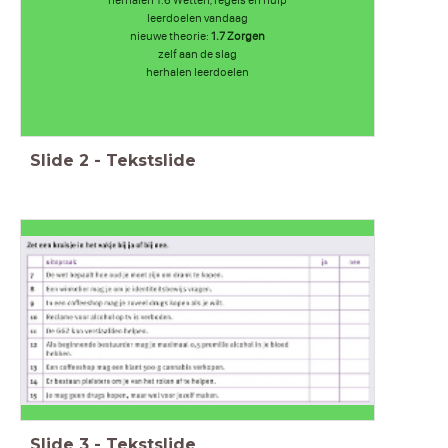
leerdoelen vandaag
nieuwe theorie:
1.7 Zorgen
zelf aan de slag
herhalen leerdoelen
Slide
2
-
Tekstslide
Slide
3
-
Tekstslide