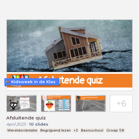
Kidsweek in de Klas
Afsluitende quiz
April 2023
-
10
slides
Wereldoriëntatie
Begrijpend lezen
+3
Basisschool
Groep 7,8