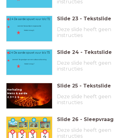
instructies
Slide
23
-
Tekstslide
2.4 De aarde spuwt vuur blz 72
Leerstof Gevaarlijk en ongevaarlijk
Deze slide heeft geen
Maken vraag 5
instructies
Slide
24
-
Tekstslide
2.4 De aarde spuwt vuur blz 73
Leerstof De gevolgen van een vulkaanuitbarsting
Deze slide heeft geen
Maken vraag 7
instructies
Slide
25
-
Tekstslide
Herhaling
Mens & aarde
Deze slide heeft geen
2.3 + 2.4
instructies
Slide
26
-
Sleepvraag
Deze slide heeft geen
instructies
1
2
3
4