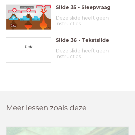
Slide
35
-
Sleepvraag
Deze slide heeft geen
Actieve vulkaan
Slapende
Dode vulkaan
vulkaan
instructies
Slide
36
-
Tekstslide
Einde
Deze slide heeft geen
instructies
Meer lessen zoals deze