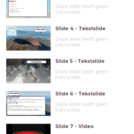
Begrippen:
- Aardkorst.
Deze slide heeft geen
- Aardmantel.
- Aardkern.
- Aardkortsplaten / platen.
instructies
- Aardbeving.
- Schaal van richter.
Slide
4
-
Tekstslide
Italië
Vesuviu
s
Deze slide heeft geen
instructies
Slide
5
-
Tekstslide
79 na Christus.
Deze slide heeft geen
instructies
Slide
6
-
Tekstslide
Vesuviu
s
Pompeii (stad in Italië)
Vulkaan:
de Vesuvius.
Mensen waren niet voorbereid. Wisten niet dat de bevingen van een
vulkaan kwamen.
Deze slide heeft geen
Heeft twee dagen geduurd voordat het uitbarstte.
16.000 doden.
Rook, geroffel, scheuren.
Pompeii wordt gebombardeerd door puin en as, 20 cm per
instructies
uur..
Veel vluchtelingen stikken of raken bedolven onder de
as.
Gebouwen storten in door het gewicht van puim en as.
Slide
7
-
Video