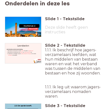
Onderdelen in deze les
Slide
1
-
Tekstslide
Hoofdstuk 2
Deze slide heeft geen
Mens en aarde
instructies
Slide
2
-
Tekstslide
Leerdoelen
1.1.1. Ik beschrijf hoe jagers-
Aan het einde van de les kan de leerling...
Beschrijven uit hoeveel en welke
lagen
de aarde is
opgebouwd.
Beschrijven en herkennen wat
platen
en
aardkorstplaten
zijn.
verzamelaars leefden, wat
Herkennen en uitleggen waarom
aardkorstplaten bewegen
en ik welke
richtingen
zij bewegen.
hun middelen van bestaan
waren en wat het verband
was tussen de middelen van
bestaan en hoe zij woonden.
1.1.1. Ik leg uit waarom jagers-
verzamelaars nomaden
waren.
Slide
3
-
Tekstslide
2.3 De aarde beeft.