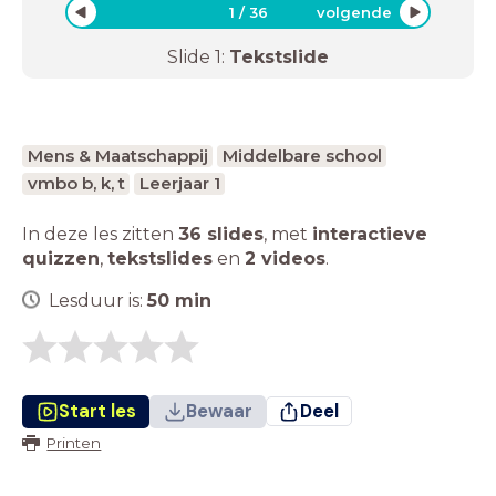
1
/
36
volgende
Slide
1
:
Tekstslide
Mens & Maatschappij
Middelbare school
vmbo b, k, t
Leerjaar 1
In deze les zitten
36 slides
,
met
interactieve
quizzen
,
tekstslides
en
2 videos
.
Lesduur is:
50
min
Start les
Bewaar
Deel
Printen