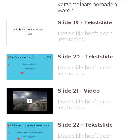
verzamelaars nomaden
waren.
Slide
19
-
Tekstslide
2.4 de aarde spuwt vuur
Deze slide heeft geen
blz 72
instructies
Slide
20
-
Tekstslide
2.4 De aarde spuwt vuur blz 70
Leerstof vulkanen
Deze slide heeft geen
Maken vraag 2
instructies
Slide
21
-
Video
Deze slide heeft geen
instructies
Slide
22
-
Tekstslide
2.4 De aarde spuwt vuur blz 71
Leerstof de opbouw van een vulkaan
Deze slide heeft geen
Maken vraag 3 en 4