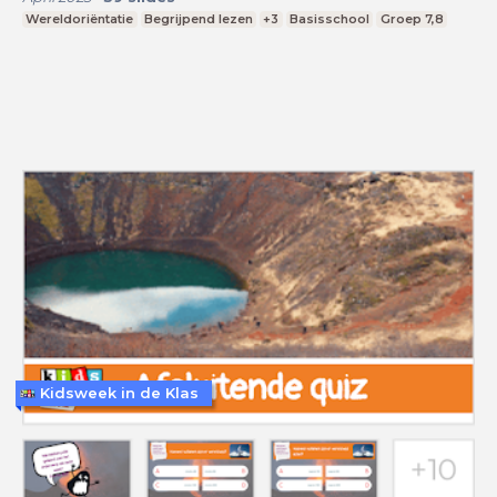
Wereldoriëntatie
Begrijpend lezen
+3
Basisschool
Groep 7,8
Kidsweek in de Klas