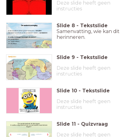
Deze slide heeft geen
instructies
Slide
8
-
Tekstslide
De aarde in beweging
Samenvatting, wie kan dit
In de aardkorst zitten grote scheuren =
breuken
Hierdoor wordt de aarde verdeeld in delen =
aardplaten
herinneren.
In welke richtingen bewegen de platen?
Langs elkaar.
Tegen elkaar.
Uit elkaar.
Slide
9
-
Tekstslide
Deze slide heeft geen
instructies
Slide
10
-
Tekstslide
Deze slide heeft geen
instructies
Slide
11
-
Quizvraag
De aarde bestaat uit drie lagen.
In welke volgorde kom je ze van buiten naar binnen
tegen?
Deze slide heeft geen
aardkern – aardkorst –
aardkern – aardmantel –
A
B
aardmantel
aardkorst