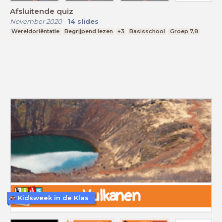
Afsluitende quiz
November 2020
-
14
slides
Wereldoriëntatie
Begrijpend lezen
+3
Basisschool
Groep 7,8
Kidsweek in de Klas