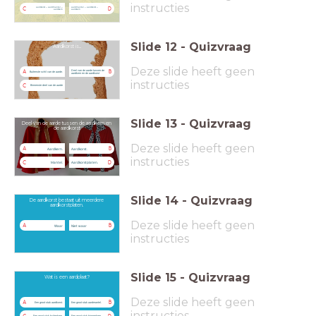
instructies
aardkorst – aardmantel –
aardmantel – aardkorst –
C
D
aardkern
aardkern
Slide
12
-
Quizvraag
Aardkorst is...
Deze slide heeft geen
Deel van de aarde tussen de
A
B
Buitenste schil van de aarde.
aardkern en de aardkorst
instructies
C
Binnenste deel van de aarde
Slide
13
-
Quizvraag
Deel van de aarde tussen de aardkern en
de aardkorst
Deze slide heeft geen
A
B
Aardkern.
Aardkorst.
instructies
C
D
Mantel.
Aardkorstplaten.
Slide
14
-
Quizvraag
De aardkorst bestaat uit meerdere
aardkorstplaten.
Deze slide heeft geen
A
B
Waar
Niet waar
instructies
Slide
15
-
Quizvraag
Wat is een aardplaat?
Deze slide heeft geen
A
B
Een groot stuk aardkorst.
Een groot stuk aardmantel.
instructies
Een groot stuk buitenkern.
Een groot stuk binnenkern.