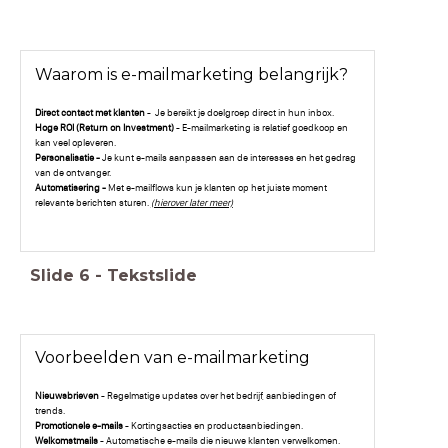
Waarom is e-mailmarketing belangrijk?
Direct contact met klanten
- Je bereikt je doelgroep direct in hun inbox.
Hoge ROI (Return on Investment)
- E-mailmarketing is relatief goedkoop en
kan veel opleveren.
Personalisatie -
Je kunt e-mails aanpassen aan de interesses en het gedrag
van de ontvanger.
Automatisering -
Met e-mailflows kun je klanten op het juiste moment
relevante berichten sturen.
(hierover later meer)
Slide
6
-
Tekstslide
Voorbeelden van e-mailmarketing
Nieuwsbrieven
- Regelmatige updates over het bedrijf, aanbiedingen of
trends.
Promotionele e-mails
- Kortingsacties en productaanbiedingen.
Welkomstmails
- Automatische e-mails die nieuwe klanten verwelkomen.