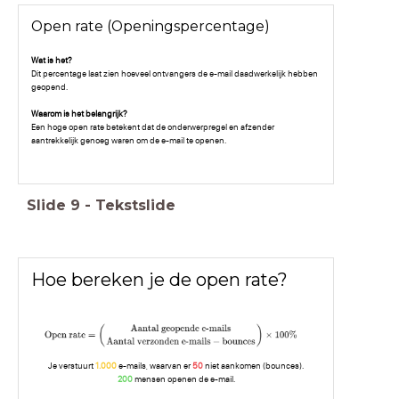
Open rate (Openingspercentage)
Wat is het?
Dit percentage laat zien hoeveel ontvangers de e-mail daadwerkelijk hebben
geopend.
Waarom is het belangrijk?
Een hoge open rate betekent dat de onderwerpregel en afzender
aantrekkelijk genoeg waren om de e-mail te openen.
Slide
9
-
Tekstslide
Hoe bereken je de open rate?
Je verstuurt
1.000
e-mails, waarvan er
50
niet aankomen (bounces).
200
mensen openen de e-mail.