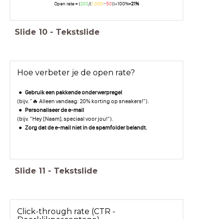
Open rate = (
200
/(
1.000
−
50
))×100%=
21%
Slide
10
-
Tekstslide
Hoe verbeter je de open rate?
Gebruik een pakkende onderwerpregel
(bijv. “🔥 Alleen vandaag: 20% korting op sneakers!”).
Personaliseer de e-mail
(bijv. “Hey [Naam], speciaal voor jou!”).
Zorg dat de e-mail niet in de spamfolder belandt.
Slide
11
-
Tekstslide
Click-through rate (CTR -