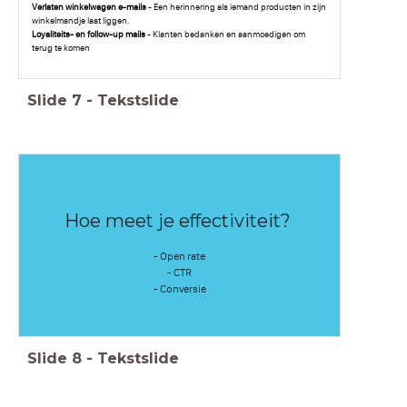
Verlaten winkelwagen e-mails
- Een herinnering als iemand producten in zijn
winkelmandje laat liggen.
Loyaliteits- en follow-up mails
- Klanten bedanken en aanmoedigen om
terug te komen
Slide
7
-
Tekstslide
Hoe meet je effectiviteit?
- Open rate
- CTR
- Conversie
Slide
8
-
Tekstslide