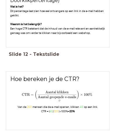
Doorklikpercentage)
Wat is het?
Dit percentage laat zien hoeveel ontvangers op een link in de e-mail hebben
geklikt.
Waarom is het belangrijk?
Een hoge CTR betekent dat de inhoud van de e-mail relevant en aantrekkelijk
genoeg was om verder te klikken naar bijvoorbeeld een webshop.
Slide
12
-
Tekstslide
Hoe bereken je de CTR?
Van de
200
mensen die de e-mail openen, klikken
40
op een link.
CTR = (
40
/
200
)×100%=
20%