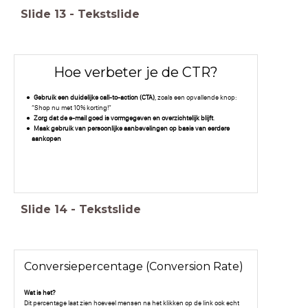
Slide
13
-
Tekstslide
Hoe verbeter je de CTR?
Gebruik een duidelijke call-to-action (CTA
),
zoals een opvallende knop:
“Shop nu met 10% korting!”
Zorg dat de e-mail goed is vormgegeven en overzichtelijk blijft
.
Maak gebruik van persoonlijke aanbevelingen op basis van eerdere
aankopen
Slide
14
-
Tekstslide
Conversiepercentage (Conversion Rate)
Wat is het?
Dit percentage laat zien hoeveel mensen na het klikken op de link ook echt