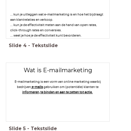
... kun je uitleggen wat e-mailmarketing is en hoe het bijdraagt
aan klantrelaties en verkoop.
... kun je de effectiviteit meten aan de hand van open rates,
click-through rates en conversies.
... weet je hoe je de effectiviteit kunt bevorderen.
Slide
4
-
Tekstslide
Wat is E-mailmarketing
E-mailmarketing is een vorm van online marketing waarbij
bedrijven
e-mails
gebruiken om (potentiële) klanten te
informeren, te binden en aan te zetten tot actie.
Slide
5
-
Tekstslide