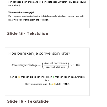
een aankoop doen of een andere gewenste actie uitvoeren (bijv. een account
aanmaken).
Waarom is het belangrijk?
Een hoge conversieratio betekent dat de e-mail niet alleen mensen aantrekt,
maar hen ook overtuigt om iets te kopen.
Slide
15
-
Tekstslide
Hoe bereken je conversion rate?
Van de
40
mensen die op een link klikken,
5
mensen kopen daadwerkelijk
iets.
Conversiepercentage = (
5
/
40
)×100%=
12,5%
Slide
16
-
Tekstslide