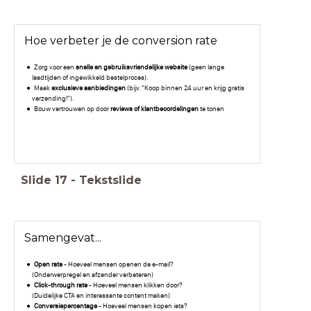
Hoe verbeter je de conversion rate
Zorg voor een
snelle en gebruiksvriendelijke website
(geen lange
laadtijden of ingewikkeld bestelproces).
Maak
exclusieve aanbiedingen
(bijv. “Koop binnen 24 uur en krijg gratis
verzending!”).
Bouw vertrouwen op door
reviews of klantbeoordelingen
te tonen
Slide
17
-
Tekstslide
Samengevat...
Open rate
- Hoeveel mensen openen de e-mail?
(Onderwerpregel en afzender verbeteren)
Click-through rate
- Hoeveel mensen klikken door?
(Duidelijke CTA en interessante content maken)
Conversiepercentage
- Hoeveel mensen kopen iets?