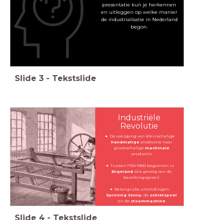
presentatie kun je herkennen
en uitleggen op welke manier
de industrialisatie in Nederland
begon.
Slide
3
-
Tekstslide
Industriële
Revolutie
De overgang van kleinschalige
handmatige
productie naar
grootschalige
machinale
productie
Tussen 1750-1900 begonnen in
Engeland
(als gevolg van de
bevolkingsgroei)
Belangrijke uitvindingen:
Spinning Jenny
, de
schietspoel
en de
stoommachine
Slide
4
-
Tekstslide