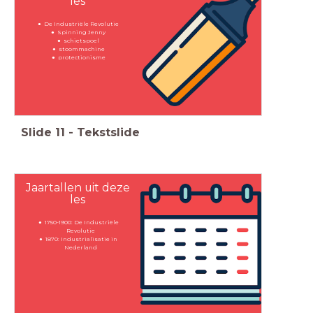
les
De Industriële Revolutie
Spinning Jenny
schietspoel
stoommachine
protectionisme
Slide
11
-
Tekstslide
Jaartallen uit deze
les
1750-1900: De Industriële
Revolutie
1870: Industrialisatie in
Nederland