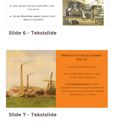
Geen geschikte grondstoffen voor
industrie
Op de afbeelding: papier maken rond
1800 en rond 1870
Slide
6
-
Tekstslide
Nederland industrialiseert
laat (2)
Slechte infrastructuur
Grondstoffen kopen in het
buitenland was duur
Protectionisme
: landen
beschermen hun eigen producten
door producten uit andere landen
(heel) duur te maken
Slide
7
-
Tekstslide