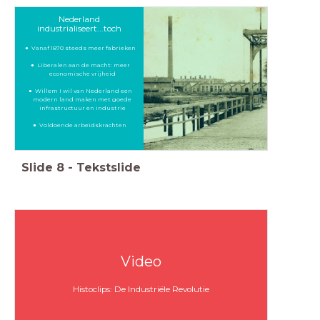
Nederland
industrialiseert...toch
Vanaf 1870 steeds meer fabrieken
Liberalen aan de macht: meer
economische vrijheid
Willem I wil van Nederland een
modern land maken met goede
infrastructuur en industrie
Voldoende arbeidskrachten
Slide
8
-
Tekstslide
Video
Histoclips: De Industriële Revolutie