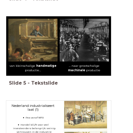
van kleinschalige
handmatige
... naar grootschalige
productie...
machinale
productie
Slide
5
-
Tekstslide
Nederland industrialiseert
laat (1)
Pas vanaf 1870
Handel blijft voor veel
investeerders belangrijk: weinig
vertrouwen in de industrie