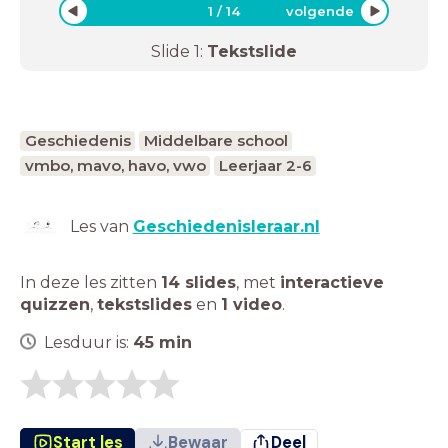
1
/
14
volgende
Slide
1
:
Tekstslide
Geschiedenis
Middelbare school
vmbo, mavo, havo, vwo
Leerjaar 2-6
Les van
Geschiedenisleraar.nl
In deze les zitten
14 slides
,
met
interactieve
quizzen
,
tekstslides
en
1 video
.
Lesduur is:
45
min
Start les
Bewaar
Deel