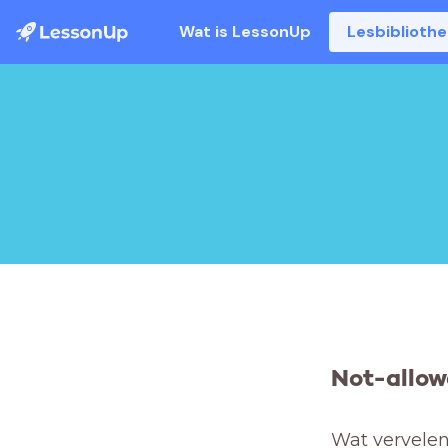
Wat is LessonUp
Lesbiblioth
Not-allow
Wat vervelend