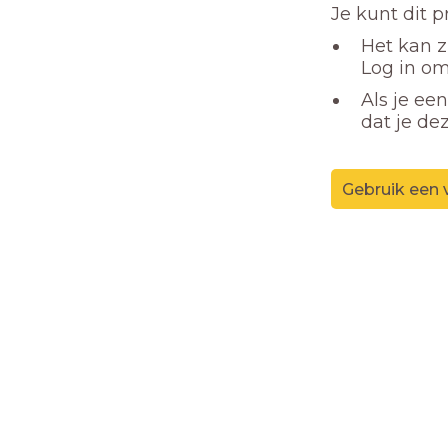
Je kunt dit 
Het kan z
Log in om
Als je ee
dat je de
Gebruik een 