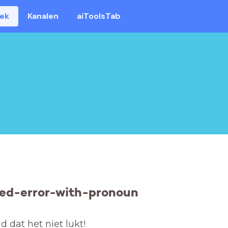
eek
Kanalen
aiToolsTab
ed-error-with-pronoun
 dat het niet lukt! 
