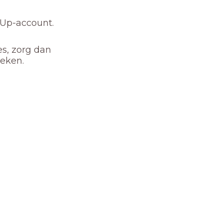
nUp-account.
es, zorg dan
oeken.