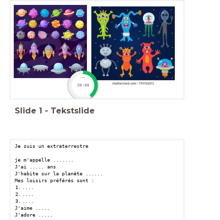
timer
20:00
Slide
1
-
Tekstslide
Je suis un extraterrestre
je m'appelle .......
J'ai ..... ans
J'habite sur la planète ......
Mes loisirs préférés sont :
....
....
....
J'aime .....
J'adore .....