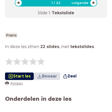
1
/
22
volgende
Slide
1
:
Tekstslide
Frans
In deze les zitten
22 slides
,
met
tekstslides
.
Start les
Bewaar
Deel
Printen
Onderdelen in deze les