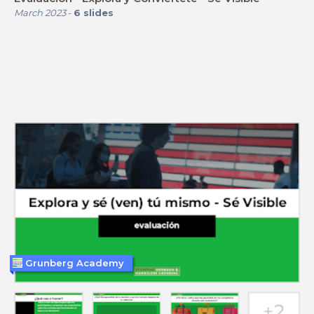
March 2023
-
6
slides
Grunberg Academy