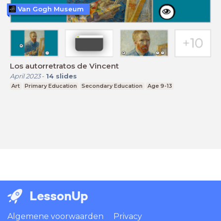
Van Gogh Museum
Los autorretratos de Vincent
April 2023
-
14
slides
Art
Primary Education
Secondary Education
Age 9-13
LessonUp
Algemene voorwaarden
Privacy