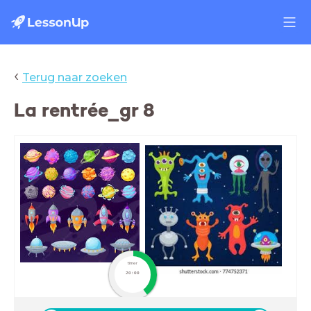
‹
Terug naar zoeken
La rentrée_gr 8
timer
20:00