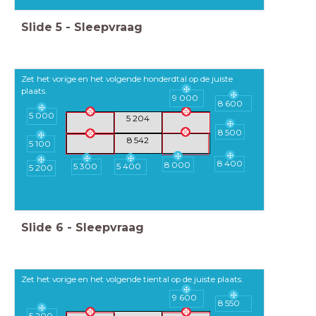
Slide
5
-
Sleepvraag
Zet het vorige en het volgende honderdtal op de juiste
plaats.
9 000
8 600
5 000
5 204
8 500
8 542
5 100
8 400
8 000
5 300
5 400
5 200
Slide
6
-
Sleepvraag
Zet het vorige en het volgende tiental op de juiste plaats.
9 600
8 550