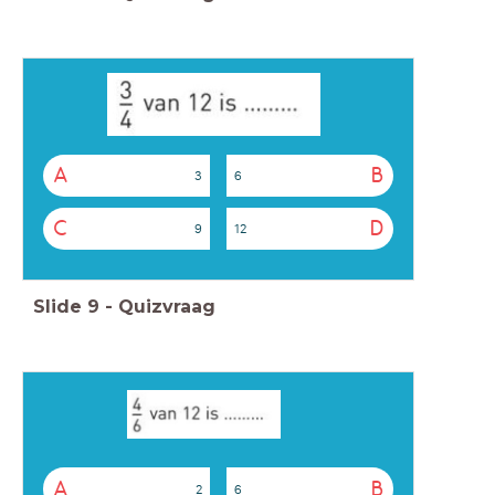
A
B
3
6
C
D
9
12
Slide
9
-
Quizvraag
A
B
2
6