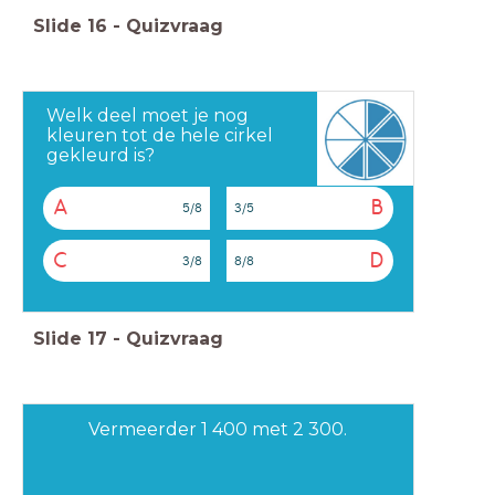
Slide
16
-
Quizvraag
Welk deel moet je nog
kleuren tot de hele cirkel
gekleurd is?
A
B
5/8
3/5
C
D
3/8
8/8
Slide
17
-
Quizvraag
Vermeerder 1 400 met 2 300.