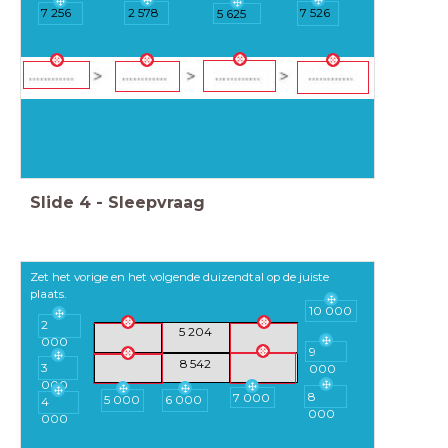
2 578
7 526
7 256
5 625
Slide
4
-
Sleepvraag
Zet het vorige en het volgende duizendtal op de juiste
plaats.
10 000
2
5 204
000
9
8 542
3
000
000
8
7 000
5 000
6 000
4
000
000