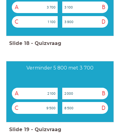
A
B
3 700
3 100
C
D
1 100
3 900
Slide
18
-
Quizvraag
Verminder 5 800 met 3 700
A
B
2 100
2 000
C
D
9 500
8 500
Slide
19
-
Quizvraag