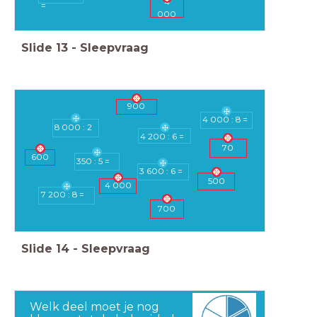
4
=
000
Slide
13
-
Sleepvraag
900
4 000 : 8 =
8 000 : 2
4 200 : 6 =
70
600
350 : 5 =
3 600 : 6 =
500
4 000
7 200 : 8 =
700
Slide
14
-
Sleepvraag
Welk deel moet je nog