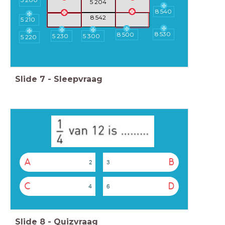
5 200
5 204
8 540
8 542
5 210
8 530
8 500
5 230
5 300
5 220
Slide
7
-
Sleepvraag
A
B
2
3
C
D
4
6
Slide
8
-
Quizvraag