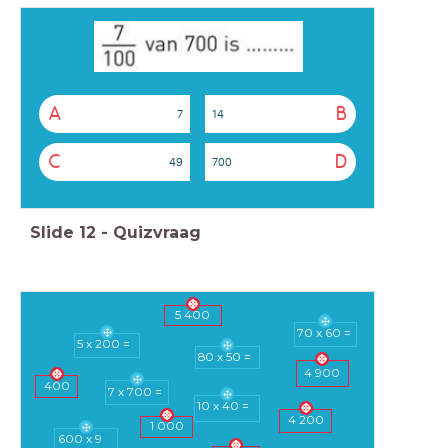
A
B
7
14
C
D
49
700
Slide
12
-
Quizvraag
5 400
70 x 60 =
5 x 200 =
80 x 50 =
4 900
400
7 x 700 =
10 x 40 =
4 200
1 000
600 x 9