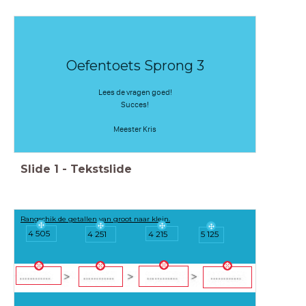
Oefentoets Sprong 3
Lees de vragen goed!
Succes!
Meester Kris
Slide
1
-
Tekstslide
Rangschik de getallen van groot naar klein.
4 505
4 251
4 215
5 125