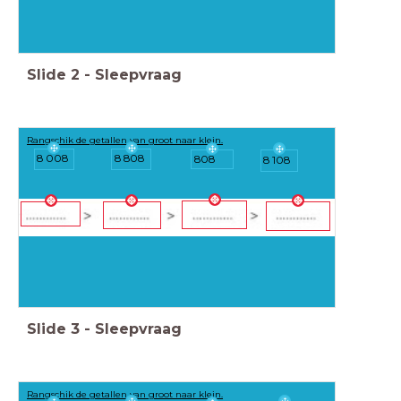
Slide
2
-
Sleepvraag
Rangschik de getallen van groot naar klein.
8 808
8 008
808
8 108
Slide
3
-
Sleepvraag
Rangschik de getallen van groot naar klein.