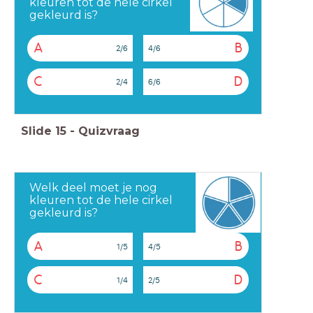
kleuren tot de hele cirkel
gekleurd is?
A
B
2/6
4/6
C
D
2/4
6/6
Slide
15
-
Quizvraag
Welk deel moet je nog
kleuren tot de hele cirkel
gekleurd is?
A
B
1/5
4/5
C
D
1/4
2/5