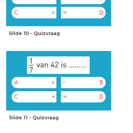
C
D
8
10
Slide
10
-
Quizvraag
A
B
6
7
C
D
8
10
Slide
11
-
Quizvraag