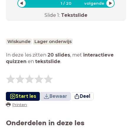
1
/
20
volgende
Slide
1
:
Tekstslide
Wiskunde
Lager onderwijs
In deze les zitten
20 slides
,
met
interactieve
quizzen
en
tekstslide
.
Start les
Bewaar
Deel
Printen
Onderdelen in deze les