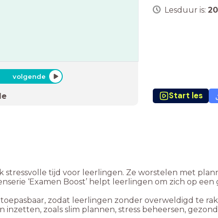
Lesduur is:
20
volgende
Start les
de
tressvolle tijd voor leerlingen. Ze worstelen met plan
senserie ‘Examen Boost’ helpt leerlingen om zich op e
ct toepasbaar, zodat leerlingen zonder overweldigd te ra
 inzetten, zoals slim plannen, stress beheersen, gezon