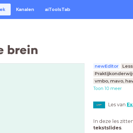
eek
Kanalen
aiToolsTab
e brein
newEditor
Les
Praktijkonderwij
vmbo, mavo, hav
Toon 10 meer
Les van
Ex
In deze les zitte
tekstslides
.