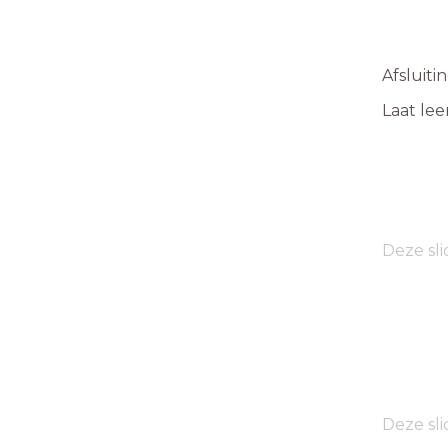
Afsluiti
Laat le
Deze sli
Deze sli