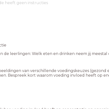
de heeft geen instructies
ctie
an de leerlingen: Welk eten en drinken neem jij meesta
beeldingen van verschillende voedingskeuzes (gezond e
en. Bespreek kort waarom voeding invloed heeft op ene