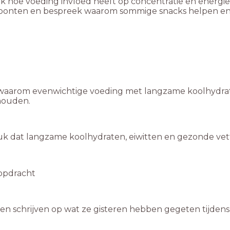
k hoe voeding invloed heeft op concentratie en energi
onten en bespreek waarom sommige snacks helpen en an
 waarom evenwichtige voeding met langzame koolhydrat
 houden.
k dat langzame koolhydraten, eiwitten en gezonde vett
kopdracht
en schrijven op wat ze gisteren hebben gegeten tijdens 