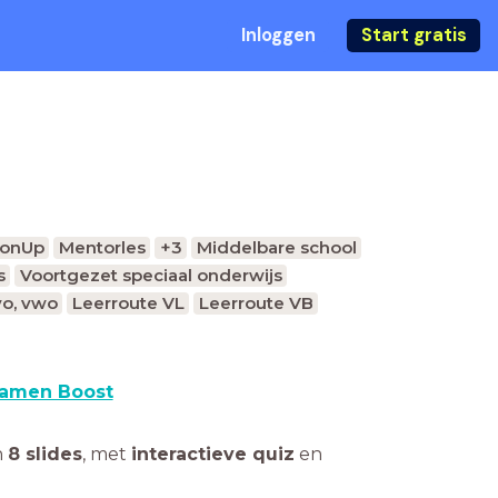
Inloggen
Start gratis
sonUp
Mentorles
+3
Middelbare school
s
Voortgezet speciaal onderwijs
o, vwo
Leerroute VL
Leerroute VB
amen Boost
n
8 slides
,
met
interactieve quiz
en