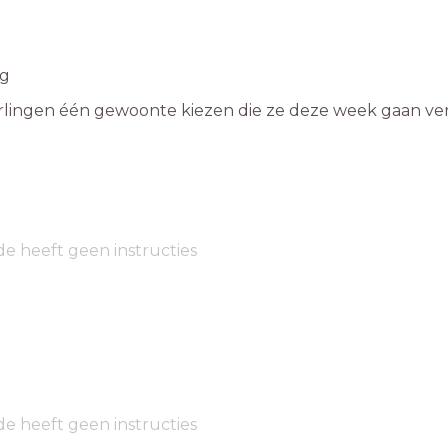
ng
erlingen één gewoonte kiezen die ze deze week gaan ve
de heeft geen instructies
de heeft geen instructies