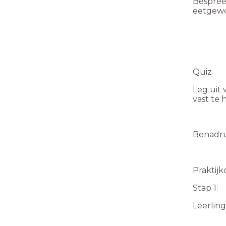
Bespree
eetgewo
Quiz
Leg uit
vast te
Benadru
Praktij
Stap 1:
Leerling