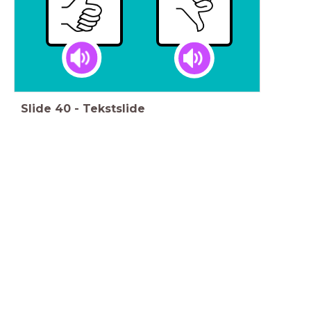
Slide
40
-
Tekstslide