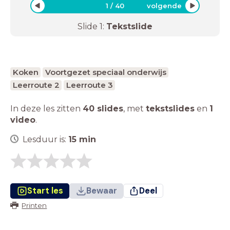
1
/
40
volgende
Slide
1
:
Tekstslide
Koken
Voortgezet speciaal onderwijs
Leerroute 2
Leerroute 3
In deze les zitten
40 slides
,
met
tekstslides
en
1
video
.
Lesduur is:
15
min
Start les
Bewaar
Deel
Printen