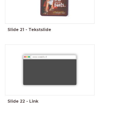
Slide
21
-
Tekstslide
www.soaaids.nl
Slide
22
-
Link