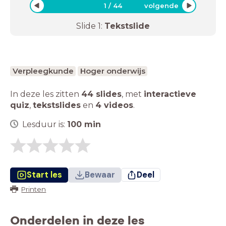
1
/
44
volgende
Slide
1
:
Tekstslide
Verpleegkunde
Hoger onderwijs
In deze les zitten
44 slides
,
met
interactieve
quiz
,
tekstslides
en
4 videos
.
Lesduur is:
100
min
Start les
Bewaar
Deel
Printen
Onderdelen in deze les