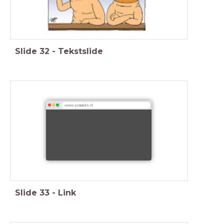
Slide
32
-
Tekstslide
www.soaaids.nl
Slide
33
-
Link