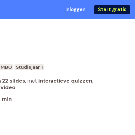
Inloggen
Start gratis
MBO
Studiejaar 1
n
22 slides
,
met
interactieve quizzen
,
 video
.
0
min