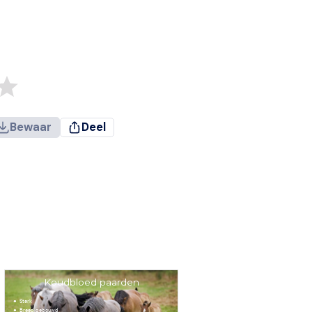
Bewaar
Deel
Koudbloed paarden
Sterk
Breed gebouwd