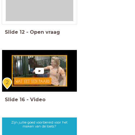
Slide
12
-
Open vraag
2
Slide
16
-
Video
Zijn jullie goed voorbereid voor het
maken van de toets?