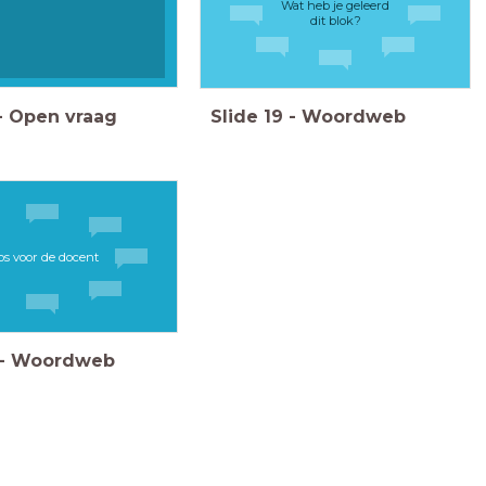
Wat heb je geleerd
dit blok?
-
Open vraag
Slide
19
-
Woordweb
ps voor de docent
-
Woordweb