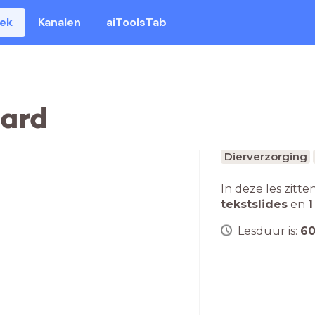
eek
Kanalen
aiToolsTab
ard
Dierverzorging
In deze les zitte
tekstslides
en
1
Lesduur is:
6