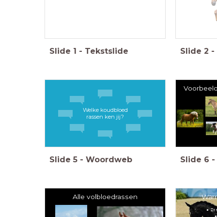
Slide
1
-
Tekstslide
Slide
2
-
Voorbeel
Welke koudbloed
rassen ken jij?
Slide
5
-
Woordweb
Slide
6
-
Alle volbloedrassen
War
Zit