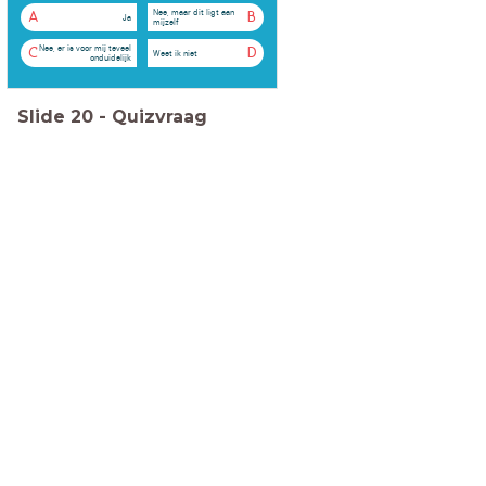
Nee, maar dit ligt aan
A
B
Ja
mijzelf
Nee, er is voor mij teveel
C
D
Weet ik niet
onduidelijk
Slide
20
-
Quizvraag