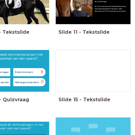
de schofthoogte.
Tot 1.57m noemen we in Nederland een pony.
Internationaal gezien is de grens 1.48m
Alles boven de 1.57m noemen we een paard
-
Tekstslide
Slide
11
-
Tekstslide
 meest kenmerkend aan het
gsstelsel van een paard?
B
e magen
Grote dikke darm
D
e darmen
Hele lange dunne darm
-
Quizvraag
Slide
15
-
Tekstslide
aald de verhoudingen in het
voer voor een paard?