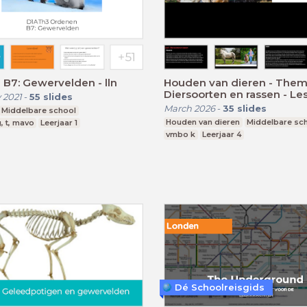
D1ATh3 B7: Gewervelden - lln
Houden van dieren - Thema
Diersoorten en rassen - Les
 2021
-
55
slides
March 2026
-
35
slides
Middelbare school
Houden van dieren
Middelbare sc
, t, mavo
Leerjaar 1
vmbo k
Leerjaar 4
Dé Schoolreisgids