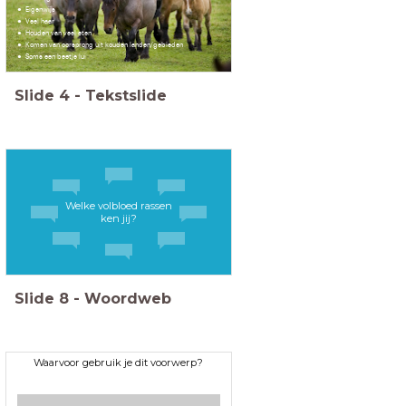
Eigenwijs
Veel haar
Houden van veel eten
Komen van oorsprong uit kouden landen/gebieden
Soms een beetje lui
Slide
4
-
Tekstslide
Welke volbloed rassen
ken jij?
Slide
8
-
Woordweb
Waarvoor gebruik je dit voorwerp?