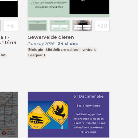
 1 -
Gewervelde dieren
 1 t/m4
January 2026
-
24
slides
Biologie
Middelbare school
vmbo k
hool
Leerjaar 1