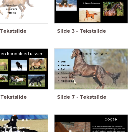
3. Warmbloeden
Rassenleer
Verzorging
Voeding
Tekstslide
Slide
3
-
Tekstslide
den koudbloed rassen
Volbloed rassen
Smal
Wenbaar
Snel
Schrikachtig
Harder werker
Klein hoofdje
Tekstslide
Slide
7
-
Tekstslide
Hoogte
mbloed paarden
Bij de hoogte van een paard hebben we het
 tussen voorgaande groepen in
over de schofthoogte. Het hoogste punt vanaf
De beste sport paarden
de schoft loodrecht naar beneden noemen we