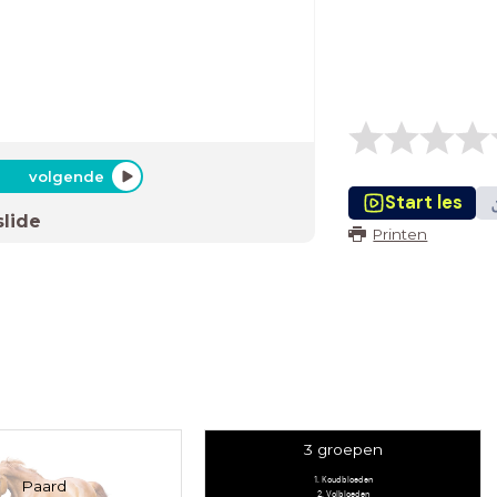
volgende
Start les
slide
Printen
3 groepen
1. Koudbloeden
Paard
2. Volbloeden