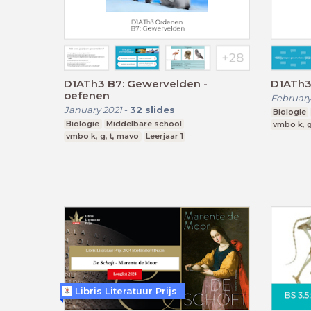
D1ATh3 B7: Gewervelden -
oefenen
February
January 2021
-
32
slides
Biologie
Biologie
Middelbare school
vmbo k, g
vmbo k, g, t, mavo
Leerjaar 1
Libris Literatuur Prijs