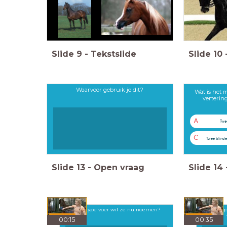
Slide
9
-
Tekstslide
Slide
10
Waarvoor gebruik je dit?
Wat is het
verterin
A
Twe
C
Twee blind
Slide
13
-
Open vraag
Slide
14
Welk type voer wil ze nu noemen?
Wat bep
00:15
00:35