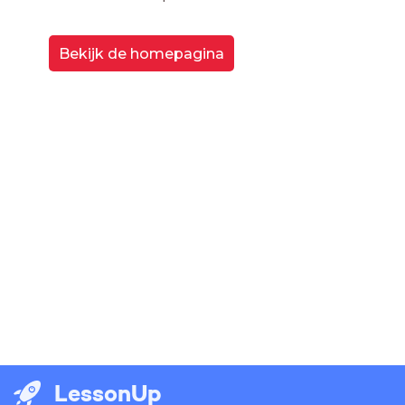
Bekijk de homepagina
LessonUp