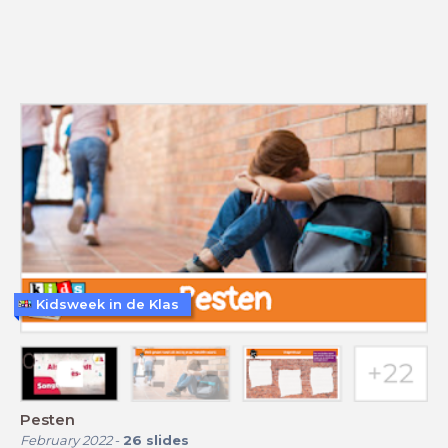
Kidsweek in de Klas
Pesten
February 2022
-
26
slides