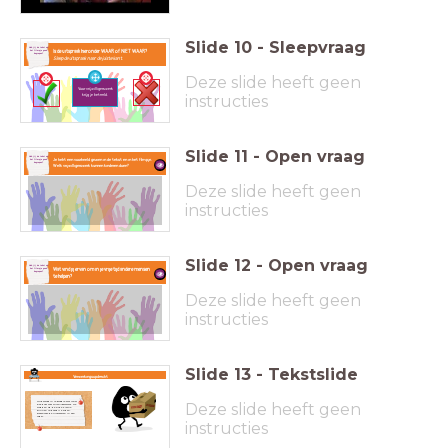
Slide
10
-
Sleepvraag
Heb jij de tekst en
Is de uitspraak hieronder WAAR of NIET WAAR?
het filmpje goed
begrepen?
Sleep de uitspraak naar de juiste kant.
Deze slide heeft geen
Voor vrijwilligerswerk
krijg je betaald.
instructies
Slide
11
-
Open vraag
Heb jij de tekst en
Je hebt een voorbeeld gezien in de tekst en in het filmpje.
het filmpje goed
begrepen?
Welk vrijwilligerswerk kunnen kinderen doen?
Deze slide heeft geen
instructies
Slide
12
-
Open vraag
Heb jij de tekst en
Wat vind jij ervan om in je vrije tijd andere mensen
het filmpje goed
begrepen?
te helpen?
Deze slide heeft geen
instructies
Slide
13
-
Tekstslide
Verwerkingsopdracht
Onderzoek in je groepje wat jouw
Deze slide heeft geen
klas doet voor vrijwiligerswerk. De
stappen op de slide hierna
kunnen je daarbij helpen.
Presenteer de uitkomsten in een
tabel.
instructies