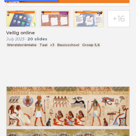
Veilig online
July 2023
-
20
slides
Wereldoriëntatie
Taal
+3
Basisschool
Groep 5,6