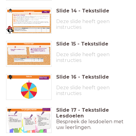
Slide
14
-
Tekstslide
Verwerkingsopdracht
Uitleg
Stappenplan onderzoekje
Stap 1:
Schrijf op een blaadje welk vrijwilligerswerk kinderen kunnen doen. Zoek eventueel op
internet naar meer voorbeelden. Bedenk er minimaal vijf.
Stap 2:
Maak een vragenlijst. Daarin vraag je je klasgenoten welk vrijwilligerswerk zij doen. Ze
kunnen per klusje kiezen uit: ja of nee.
Deze slide heeft geen
Stap 3:
Stel jullie vragen aan je klasgenoten en noteer de antwoorden.
Stap 4:
Teken een tabel zoals hieronder.
Stap 5:
Tel voor elk antwoord hoe vaak het voorkomt. Bij totaal moet telkens hetzelfde cijfer staan
(het aantal leerlingen in de klas). Klaar? Dan kun je zien welk vrijwilligerswerk het meest wordt
gedaan (de meeste ja's). En welk vrijwilligerswerk bijna niet wordt gedaan.
instructies
Slide
15
-
Tekstslide
Evalueren maar!
Tip!
Onderzoek hoe het zit met
Hang jullie resultaten op in
het vrijwilligerswerk in de
de klas.
andere klassen bij jullie op
school.
Deze slide heeft geen
instructies
Slide
16
-
Tekstslide
Reflectie
Draai aan het rad en
bespreek de vraag!
Deze slide heeft geen
instructies
Slide
17
-
Tekstslide
Heb jij de
Terugkoppeling lesdoelen
lesdoelen behaald,
vind je?
Lesdoelen
Wereldoriëntatie
Taal
Welk
Wat is
vrijwilligerswerk
Woordenschat
vrijwilligerswerk?
wordt veel in de klas
Begrijp jij de
Bespreek de lesdoelen met
Welk vrijwilligerswerk
gedaan?
belangrijke
kunnen kinderen doen?
Welk
woorden die met
vrijwilligerswerk
vrijwilligerswerk te
komt niet zoveel voor
maken hebben?
in jullie klas?
uw leerlingen.