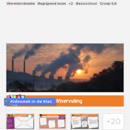
Wereldoriëntatie
Begrijpend lezen
+2
Basisschool
Groep 5,6
Kidsweek in de Klas