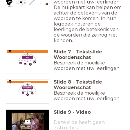
woorden met uw leerlingen.
Hulpkaart
De hulpkaart kan helpen om
achter de betekenis van de
woorden te komen. In hun
logboek noteren de
leerlingen de betekenis van
de woorden die ze nog niet
kenden.
Slide
7
-
Tekstslide
Woordenschat
Woordenschat
helpen
Bespreek de moeilijke
woorden met uw leerlingen.
Slide
8
-
Tekstslide
Woordenschat
Woordenschat
vrijwilligerswerk
Bespreek de moeilijke
woorden met uw leerlingen.
Slide
9
-
Video
Deze slide heeft geen
instructies