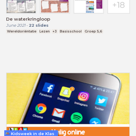
De waterkringloop
June 2021
-
22
slides
Wereldoriëntatie
Lezen
+3
Basisschool
Groep 5,6
Kidsweek in de Klas