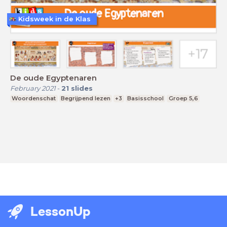
Kidsweek in de Klas
De oude Egyptenaren
February 2021
-
21
slides
Woordenschat
Begrijpend lezen
+3
Basisschool
Groep 5,6
LessonUp