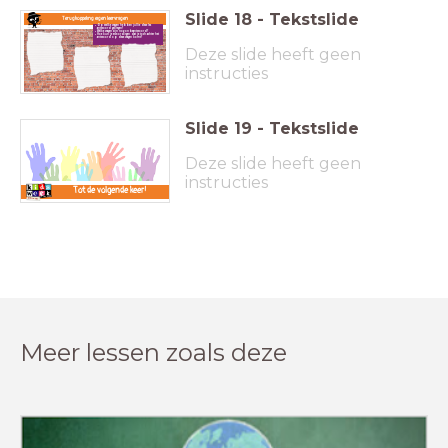
Slide
18
-
Tekstslide
Terugkoppeling eigen leervragen
Op welke vragen hebben jullie deze les
antwoord gekregen?
Welke vragen zijn nog onbeantwoord?
Hoe kun je ervoor zorgen dat je toch achter het
antwoord op deze vragen komt?
Deze slide heeft geen
instructies
Slide
19
-
Tekstslide
Deze slide heeft geen
instructies
Tot de volgende keer!
Meer lessen zoals deze