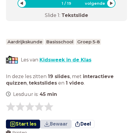
1
/
19
volgende
Slide
1
:
Tekstslide
Aardrijkskunde
Basisschool
Groep 5-8
Les van
Kidsweek in de Klas
In deze les zitten
19 slides
,
met
interactieve
quizzen
,
tekstslides
en
1 video
.
Lesduur is:
45
min
Start les
Bewaar
Deel
Printen