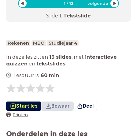
1
/
13
volgende
Slide
1
:
Tekstslide
Rekenen
MBO
Studiejaar 4
In deze les zitten
13 slides
,
met
interactieve
quizzen
en
tekstslides
.
Lesduur is:
60
min
Start les
Bewaar
Deel
Printen
Onderdelen in deze les