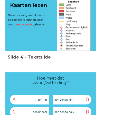
Kaarten lezen
Om afbeeldingen en kleuren
op kaarten te kunnen lezen,
wordt
een legenda
gebruikt.
Slide
4
-
Tekstslide
Hoe heet dat
zwart/witte ding?
A
B
een lijn
een schaallijn
C
D
een lineaal
een schaalbalk