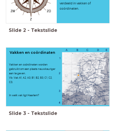
verdeeld in vakken of
coördinaten.
Slide
2
-
Tekstslide
Vakken en coördinaten
Vakken en coördinaten worden
gebruikt om een plaats nauwkeuriger
aan te geven.
Vb: Vak A1, A2, A3, B1, B2, B3, C1, C2,
C3.
In welk vak ligt Haarlem?
Slide
3
-
Tekstslide