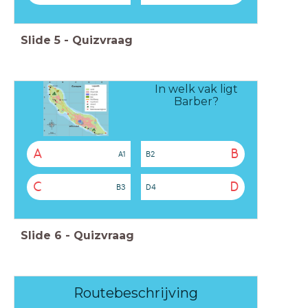
Slide
5
-
Quizvraag
In welk vak ligt
Barber?
A
B
A1
B2
C
D
B3
D4
Slide
6
-
Quizvraag
Routebeschrijving