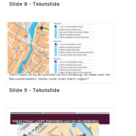
Slide
8
-
Tekstslide
Jolein stapt uit bij de bushalte op Sint Jorisbrug. Ze loopt naar het
Nieuwekerksplein. Welke route moet Jolein volgen?
Slide
9
-
Tekstslide