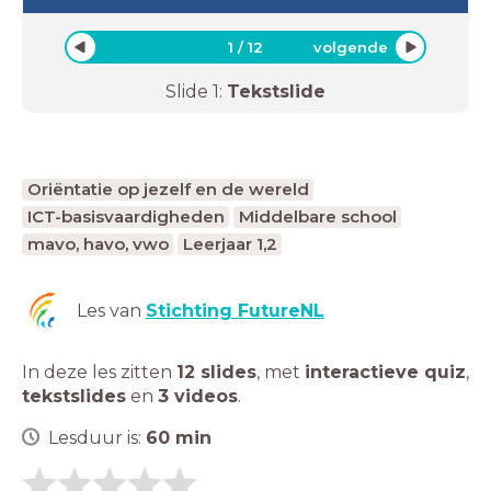
1
/
12
volgende
Slide
1
:
Tekstslide
Oriëntatie op jezelf en de wereld
ICT-basisvaardigheden
Middelbare school
mavo, havo, vwo
Leerjaar 1,2
Les van
Stichting FutureNL
In deze les zitten
12 slides
,
met
interactieve quiz
,
tekstslides
en
3 videos
.
Lesduur is:
60
min