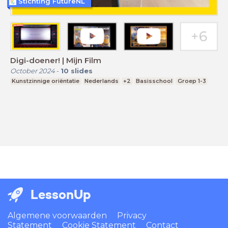
Stichting FutureNL
Digi-doener! | Mijn Film
October 2024
-
10
slides
Kunstzinnige oriëntatie
Nederlands
+2
Basisschool
Groep 1-3
LessonUp
Algemene voorwaarden
Privacy
Statement
Cookie Statement
Contact