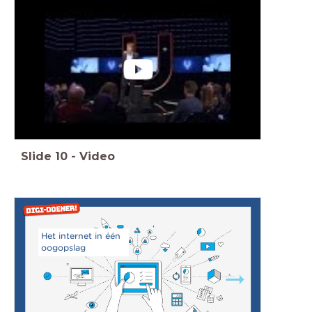
Slide
10
-
Video
Het internet in één
oogopslag