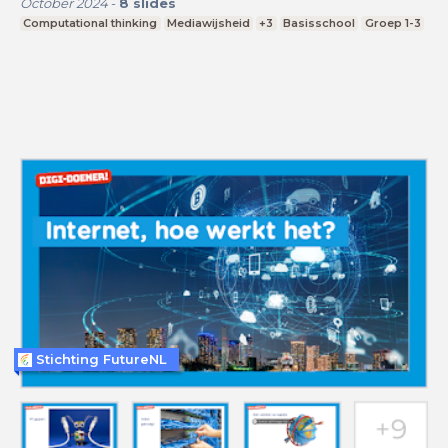
October 2024
-
8
slides
Computational thinking
Mediawijsheid
+3
Basisschool
Groep 1-3
Stichting FutureNL