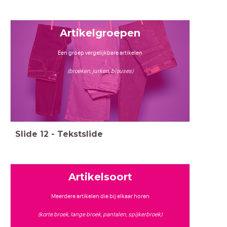
Artikelgroepen
Een groep vergelijkbare artikelen
(broeken, jurken, blouses)
Slide
12
-
Tekstslide
Artikelsoort
Meerdere artikelen die bij elkaar horen
(korte broek, lange broek, pantalen, spijkerbroek)