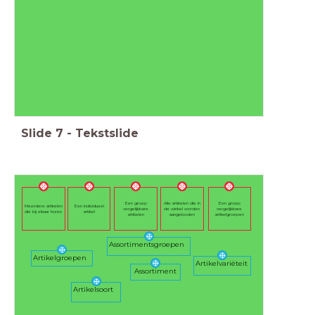
Slide
7
-
Tekstslide
Een groep
Alle artikelen die in
Een groep
Meerdere artikelen
Een individueel
vergelijkbare
de winkel worden
vergelijkbare
die bij elkaar horen
artikel
artikelen
aangeboden
artikelgroepen
Assortimentsgroepen
Artikelgroepen
Artikelvariëteit
Assortiment
Artikelsoort