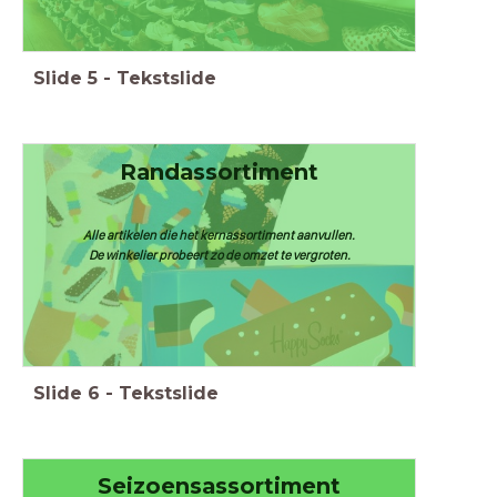
Slide
5
-
Tekstslide
Randassortiment
Alle artikelen die het kernassortiment aanvullen.
De winkelier probeert zo de omzet te vergroten.
Slide
6
-
Tekstslide
Seizoensassortiment