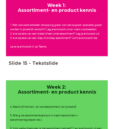
Week 1:
Assortiment- en product kennis
1. Wat voor soort artikelen (shopping good, convience good, speciality good)
worden in je bedrijf verkocht? Leg je antwoord uit en noem voorbeelden.
2. Is er sprake van een breed of een smal assortiment? Leg je antwoord uit.
3. Is er sprake van een diep of ondiep assortiment? Licht je antwoord toe.
Lever je antwoord in op Teams.
Slide
15
-
Tekstslide
Week 2:
Assortiment- en product kennis
4. Beschrijf het kern- en randassortiment van je bedrijf.
5. Breng de assortimentsopbouw in kaart (assortiment –
assortimentsgroepen etc.)
6. Voor welke doelgroep is het assortiment bedoeld? Leg je antwoord uit aan