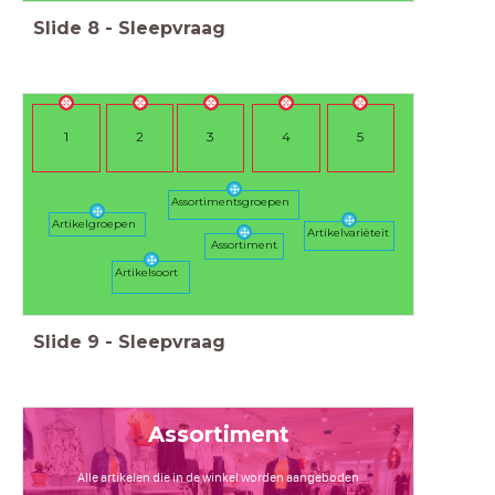
Slide
8
-
Sleepvraag
1
2
3
4
5
Assortimentsgroepen
Artikelgroepen
Artikelvariëteit
Assortiment
Artikelsoort
Slide
9
-
Sleepvraag
Assortiment
Alle artikelen die in de winkel worden aangeboden