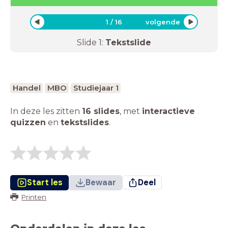
1
/
16
volgende
Slide
1
:
Tekstslide
Handel
MBO
Studiejaar 1
In deze les zitten
16 slides
,
met
interactieve
quizzen
en
tekstslides
.
Start les
Bewaar
Deel
Printen