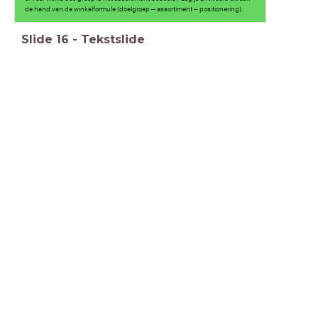
de hand van de winkelformule (doelgroep – assortiment – positionering).
Lever je antwoord in op Teams.
Slide
16
-
Tekstslide