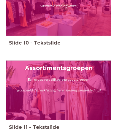
(voorbeeld kledingwinkel)
Slide
10
-
Tekstslide
Assortimentsgroepen
Een groep vergelijkbare productgroepen
(voorbeeld dameskleding, herenkleding, kinderkleding)
Slide
11
-
Tekstslide