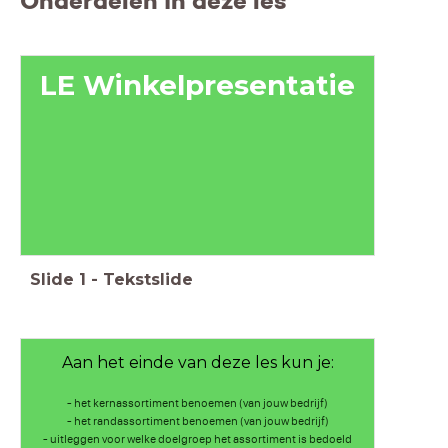
Onderdelen in deze les
LE Winkelpresentatie
Slide
1
-
Tekstslide
Aan het einde van deze les kun je:
- het kernassortiment benoemen (van jouw bedrijf)
- het randassortiment benoemen (van jouw bedrijf)
- uitleggen voor welke doelgroep het assortiment is bedoeld