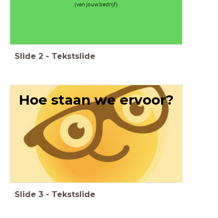
(van jouw bedrijf)
Slide
2
-
Tekstslide
Hoe staan we ervoor?
Slide
3
-
Tekstslide