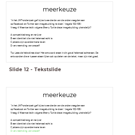
meerkeuze
“In het JWT-onderzoek gaf bijna twee derde van de ondervraagden aan
op Facebook en Twitter aan imagebuilding te doen.” (regels 102-105)
Vraag 4 Waartoe leidt volgens Sherry Turkle deze imagebuilding uiteindelijk?
A competitiedrang en na-ijver
B een identiteit die niet helemaal echt is
C jaloers zijn op andermans leven
D vervreemding van onszelf
Tip: Lees de hele alinea door! Het antwoord staat in dit geval helemaal achteraan. De
antwoorden die er tussen staan lijken ook op delen van de tekst, maar zijn niet goed.
Slide
12
-
Tekstslide
meerkeuze
“In het JWT-onderzoek gaf bijna twee derde van de ondervraagden aan
op Facebook en Twitter aan imagebuilding te doen.” (regels 102-105)
Vraag 4 Waartoe leidt volgens Sherry Turkle deze imagebuilding uiteindelijk?
A competitiedrang en na-ijver
B een identiteit die niet helemaal echt is
C jaloers zijn op andermans leven
D vervreemding van onszelf