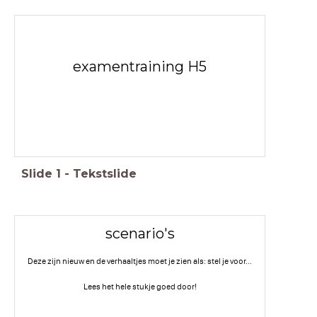
examentraining H5
Slide
1
-
Tekstslide
scenario's
Deze zijn nieuw en de verhaaltjes moet je zien als: stel je voor...
Lees het hele stukje goed door!