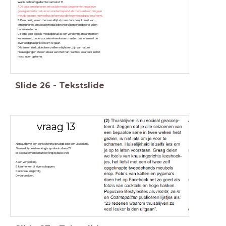
Wat is de hoofdgedachte van tekst 1?
A De door smartphones en sociale media toegenomen negatieve
gevolgen van fomo kunnen worden beperkt als mensen leren omgaan
met de enorme hoeveelheid informatie die tegenwoordig op ze afkomt.
B Druk bezig waren mensen altijd al, maar door de opkomst van
smartphones en sociale media lijden vooral jongeren die erbij willen
horen aan fomo.
C Fomo door sociale mediagebruik is een verslaving, maar mensen
kunnen niet zonder sociale netwerken en moeten dus leren met de
diverse digitale prikkels om te gaan.
D Mensen zijn kuddedieren, willen erbij horen, zijn van nature
nieuwsgierig en steken elkaar aan met hun reacties, waardoor ze het
risico lopen op fomo.
Slide
26
-
Tekstslide
vraag 13
Alinea 2 bevat een constatering, gevolgd door een uitwerking.
Van welk type uitwerking is sprake in alinea 2?
Er is sprake van een uitwerking op basis van
A een vergelijking.
B kenmerken of eigenschappen.
C oorzaak en gevolg.
D voorbeelden.