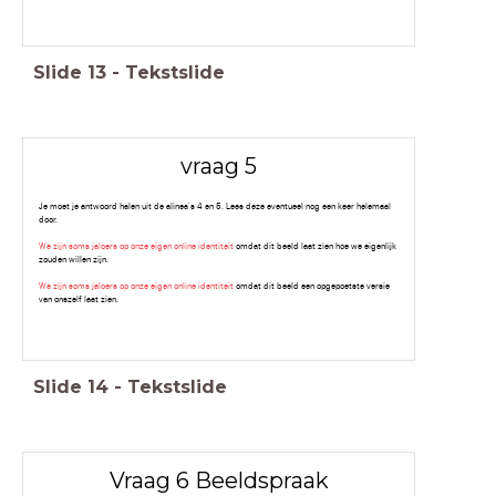
Slide
13
-
Tekstslide
vraag 5
Je moet je antwoord halen uit de alinea's 4 en 5. Lees deze eventueel nog een keer helemaal
door.
We zijn soms jaloers op onze eigen online identiteit
omdat dit beeld laat zien hoe we eigenlijk
zouden willen zijn.
We zijn soms jaloers op onze eigen online identiteit
omdat dit beeld een opgepoetste versie
van onszelf laat zien.
Slide
14
-
Tekstslide
Vraag 6 Beeldspraak