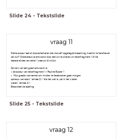
Slide
24
-
Tekstslide
vraag 11
Welke auteur laat al doorschemeren dat die zelf opgelegde beperking moeilijk te handhaven
zal zijn? Ondersteun je antwoord door een zin te citeren uit tekstfragment 1 of de
laatste alinea van tekst 1 waaruit dit blijkt.
De kern van een goed antwoord is:
• de auteur van tekstfragment 1 / Pauline Bijster 1
• “Mijn goede voornemen om minder te facebooken gaat morgen
opnieuw van start.” (alinea 2) / “Als het wat is, zal ik het u laten
weten.” (alinea 2) 1
Beoordeel de spelling
Slide
25
-
Tekstslide
vraag 12