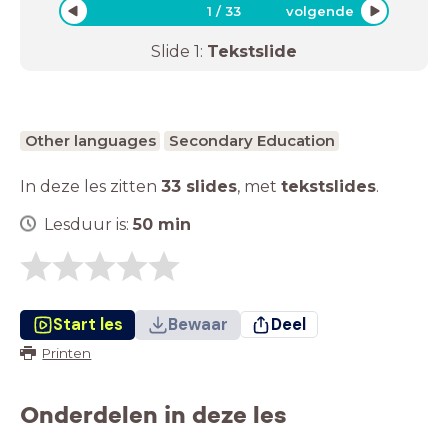
1
/
33
volgende
Slide
1
:
Tekstslide
Other languages
Secondary Education
In deze les zitten
33 slides
,
met
tekstslides
.
Lesduur is:
50
min
Start les
Bewaar
Deel
Printen
Onderdelen in deze les