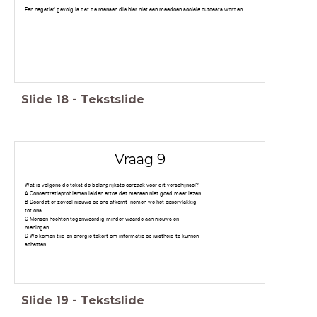
Een negatief gevolg is dat de mensen die hier niet aan meedoen sociale outcasts worden
Slide
18
-
Tekstslide
Vraag 9
Wat is volgens de tekst de belangrijkste oorzaak voor dit verschijnsel?
A Concentratieproblemen leiden ertoe dat mensen niet goed meer lezen.
B Doordat er zoveel nieuws op ons afkomt, nemen we het oppervlakkig
tot ons.
C Mensen hechten tegenwoordig minder waarde aan nieuws en
meningen.
D We komen tijd en energie tekort om informatie op juistheid te kunnen
schatten.
Slide
19
-
Tekstslide