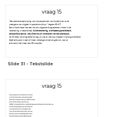
vraag 15
“Een sterkere aanwijzing voor de populariteit van thuisblijven is de
weergave van uitgaan in populaire cultuur.” (regels 45-47)
Een kritisch lezer kan een van de volgende drogredenen vinden in de
redenering in deze alinea:
cirkelredenering, overhaaste generalisatie,
persoonlijke aanval, vals dilemma of vertekenen van een standpunt.
2p 15 Noem de drogreden en leg uit wat er niet zou kloppen in de argumentatie.
Geef antwoord in een of meer volledige zinnen en gebruik voor je
antwoord niet meer dan 30 woorden.
Slide
31
-
Tekstslide
vraag 15
In een artikel van The New York Times
over het fenomeen schreef journalist
50 Molly Young over de verschillen tussen
Girls (2012) en Sex and The City
(1998). De hedonistische vriendinnengroep uit die laatste serie hopt van
restaurantopening naar nachtclub en
van expositie naar cocktailbar. Een
crisis en een decennium later zien we
de New Yorkse vriendengroep in Girls
internettend en series kijkend op de