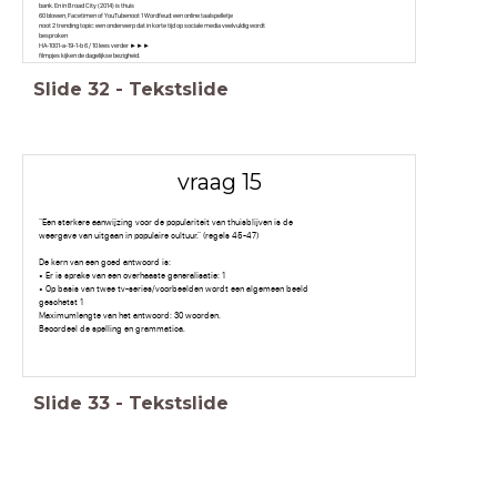
bank. En in Broad City (2014) is thuis
60 blowen, Facetimen of YouTubenoot 1 Wordfeud: een online taalspelletje
noot 2 trending topic: een onderwerp dat in korte tijd op sociale media veelvuldig wordt
besproken
HA-1001-a-19-1-b 6 / 10 lees verder ►►►
filmpjes kijken de dagelijkse bezigheid.
Slide
32
-
Tekstslide
vraag 15
“Een sterkere aanwijzing voor de populariteit van thuisblijven is de
weergave van uitgaan in populaire cultuur.” (regels 45-47)
De kern van een goed antwoord is:
• Er is sprake van een overhaaste generalisatie: 1
• Op basis van twee tv-series/voorbeelden wordt een algemeen beeld
geschetst 1
Maximumlengte van het antwoord: 30 woorden.
Beoordeel de spelling en grammatica.
Slide
33
-
Tekstslide