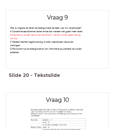
Vraag 9
Wat is volgens de tekst de belangrijkste oorzaak voor dit verschijnsel?
A Concentratieproblemen leiden ertoe dat mensen niet goed meer lezen.
B Doordat er zoveel nieuws op ons afkomt, nemen we het oppervlakkig
tot ons.
C Mensen hechten tegenwoordig minder waarde aan nieuws en
meningen.
D We komen tijd en energie tekort om informatie op juistheid te kunnen
schatten.
Slide
20
-
Tekstslide
Vraag 10