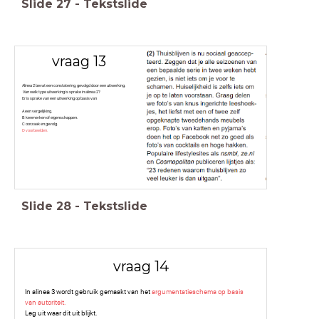
Slide
27
-
Tekstslide
vraag 13
Alinea 2 bevat een constatering, gevolgd door een uitwerking.
Van welk type uitwerking is sprake in alinea 2?
Er is sprake van een uitwerking op basis van
A een vergelijking.
B kenmerken of eigenschappen.
C oorzaak en gevolg.
D voorbeelden.
Slide
28
-
Tekstslide
vraag 14
In alinea 3 wordt gebruik gemaakt van het
argumentatieschema op basis
van autoriteit.
Leg uit waar dit uit blijkt.