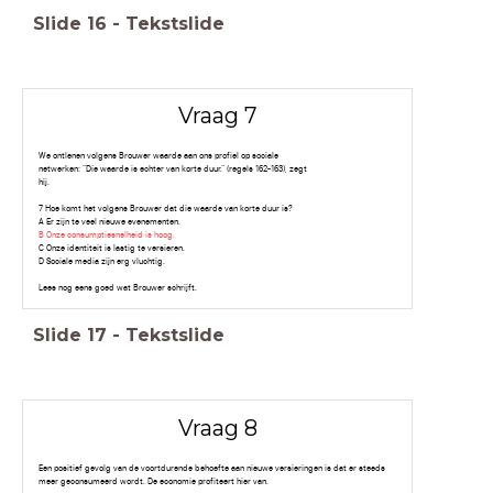
Slide
16
-
Tekstslide
Vraag 7
We ontlenen volgens Brouwer waarde aan ons profiel op sociale
netwerken: “Die waarde is echter van korte duur.” (regels 162-163), zegt
hij.
7 Hoe komt het volgens Brouwer dat die waarde van korte duur is?
A Er zijn te veel nieuwe evenementen.
B Onze consumptiesnelheid is hoog.
C Onze identiteit is lastig te versieren.
D Sociale media zijn erg vluchtig.
Lees nog eens goed wat Brouwer schrijft.
Slide
17
-
Tekstslide
Vraag 8
Een positief gevolg van de voortdurende behoefte aan nieuwe versieringen is dat er steeds
meer geconsumeerd wordt. De economie profiteert hier van.