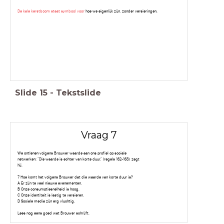
De kale kerstboom staat symbool voor
hoe we eigenlijk zijn, zonder versieringen.
Slide
15
-
Tekstslide
Vraag 7
We ontlenen volgens Brouwer waarde aan ons profiel op sociale
netwerken: “Die waarde is echter van korte duur.” (regels 162-163), zegt
hij.
7 Hoe komt het volgens Brouwer dat die waarde van korte duur is?
A Er zijn te veel nieuwe evenementen.
B Onze consumptiesnelheid is hoog.
C Onze identiteit is lastig te versieren.
D Sociale media zijn erg vluchtig.
Lees nog eens goed wat Brouwer schrijft.