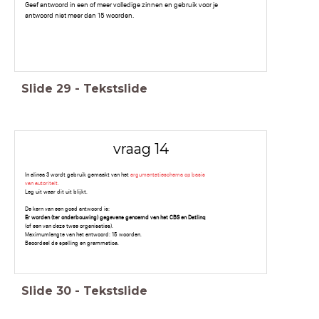
Geef antwoord in een of meer volledige zinnen en gebruik voor je
antwoord niet meer dan 15 woorden.
Slide
29
-
Tekstslide
vraag 14
In alinea 3 wordt gebruik gemaakt van het
argumentatieschema op basis
van autoriteit.
Leg uit waar dit uit blijkt.
De kern van een goed antwoord is:
Er worden (ter onderbouwing) gegevens genoemd van het CBS en Datlinq
(of een van deze twee organisaties).
Maximumlengte van het antwoord: 15 woorden.
Beoordeel de spelling en grammatica.
Slide
30
-
Tekstslide