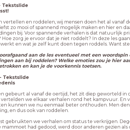
-
Tekstslide
sst!
 vertellen en roddelen, wij mensen doen het al vanaf de
iefst zo mooi of spannend mogelijk maken en hier en da
ingen bij. Voor spannende verhalen is dat natuurlijk prima
Hoe zorg je ervoor dat je niet roddelt? In deze les gaa
werkt en wat je zelf kunt doen tegen roddels. Want ste
oorafgaand aan de les eventueel met een woordspin 
lingen aan bij roddelen? Welke emoties zou je hier a
betrokken en kan je de voorkennis toetsen.
-
Tekstslide
edenis
 gebeurt al vanaf de oertijd, het zit diep geworteld in 
 vertelden we elkaar verhalen rond het kampvuur. En 
en kunnen we nu eenmaal beter onthouden. Men denkt
ling, en dus ook van roddelen.
st gebruikten we verhalen om status te verkrijgen. Dege
e mammoet had gedood, werd door anderen gezien als de