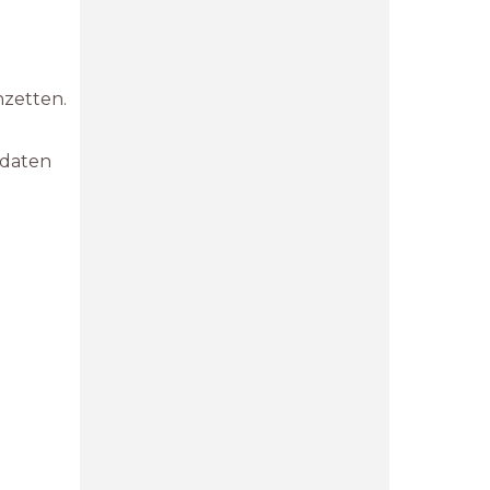
nzetten.
ddaten