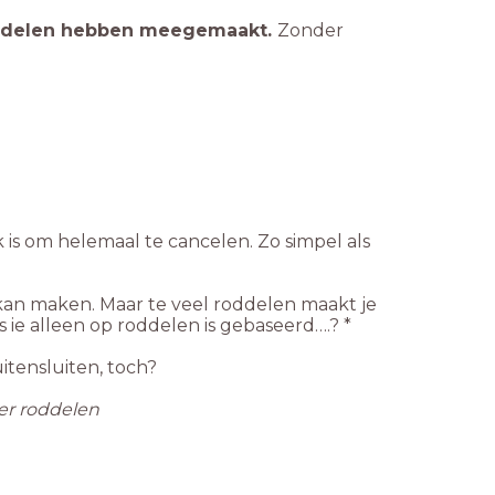
roddelen hebben meegemaakt.
Zonder
 is om helemaal te cancelen. Zo simpel als
 kan maken. Maar te veel roddelen maakt je
s ie alleen op roddelen is gebaseerd….? *
itensluiten, toch?
er roddelen