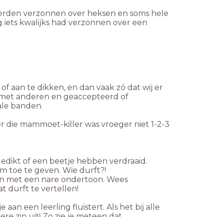
erden verzonnen over heksen en soms hele
 iets kwalijks had verzonnen over een
 of aan te dikken, en dan vaak zó dat wij er
 met anderen en geaccepteerd of
ale banden.
r die mammoet-killer was vroeger niet 1-2-3
edikt of een beetje hebben verdraaid.
m toe te geven. Wie durft?!
en met een nare ondertoon. Wees
t durft te vertellen!
 aan een leerling fluistert. Als het bij alle
re zin uit! Zo zie je meteen dat