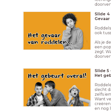
doorvert
Slide
4
Gevaar
Roddels 
ook tuss
Als je d
een pop
zegt. W
doorvert
Slide
5
Het geb
Roddele
slecht d
zelfs ie
Want ver
creëren 
en nog l