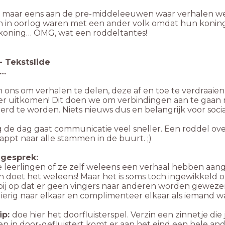
 maar eens aan de pre-middeleeuwen waar verhalen w
n in oorlog waren met een ander volk omdat hun koning
koning… OMG, wat een roddeltantes!
-
Tekstslide
m…
in ons om verhalen te delen, deze af en toe te verdraaien
ter uitkomen! Dit doen we om verbindingen aan te gaan
rd te worden. Niets nieuws dus en belangrijk voor soci
 de dag gaat communicatie veel sneller. Een roddel ove
ppt naar alle stammen in de buurt. ;)
ngesprek:
e leerlingen of ze zelf weleens een verhaal hebben aang
 doet het weleens! Maar het is soms toch ingewikkeld o
rbij op dat er geen vingers naar anderen worden gewez
erig naar elkaar en complimenteer elkaar als iemand wa
ip:
doe hier het doorfluisterspel. Verzin een zinnetje die je
en in door-gefluistert komt er aan het eind een hele ande