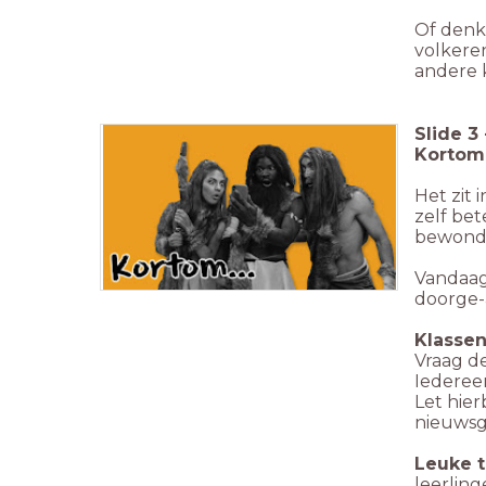
Of denk
volkere
andere 
Slide
3
Korto
Het zit 
zelf be
bewonde
Vandaag
doorge-a
Klasse
Vraag d
Iedereen
Let hie
nieuwsgi
Leuke t
leerling