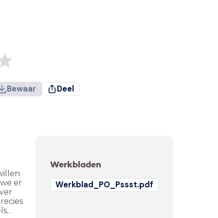
Bewaar
Deel
Werkbladen
willen
 we er
Werkblad_PO_Pssst.pdf
over
recies
els…