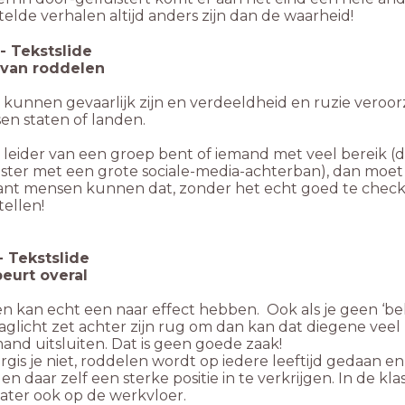
elde verhalen altijd anders zijn dan de waarheid!
-
Tekstslide
 van roddelen
kunnen gevaarlijk zijn en verdeeldheid en ruzie veroorz
en staten of landen.
e leider van een groep bent of iemand met veel bereik (d
ster met een grote sociale-media-achterban), dan moet 
ant mensen kunnen dat, zonder het echt goed te chec
ellen!
-
Tekstslide
eurt overal
n kan echt een naar effect hebben. Ook als je geen ‘bek
aglicht zet achter zijn rug om dan kan dat diegene vee
mand uitsluiten. Dat is geen goede zaak!
gis je niet, roddelen wordt op iedere leeftijd gedaan en
en daar zelf een sterke positie in te verkrijgen. In de klas
ater ook op de werkvloer.