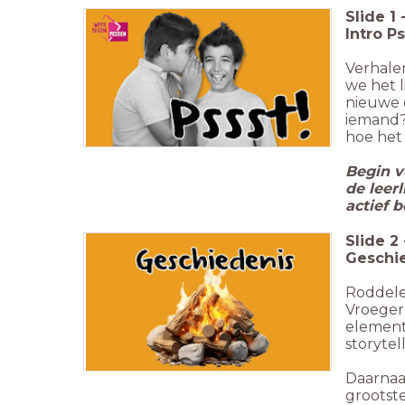
Slide
1
Intro Ps
Verhalen
we het l
nieuwe d
iemand? 
hoe het 
Begin v
de leer
actief 
Slide
2
Geschi
Roddelen
Vroeger
element
storytel
Daarnaa
grootst