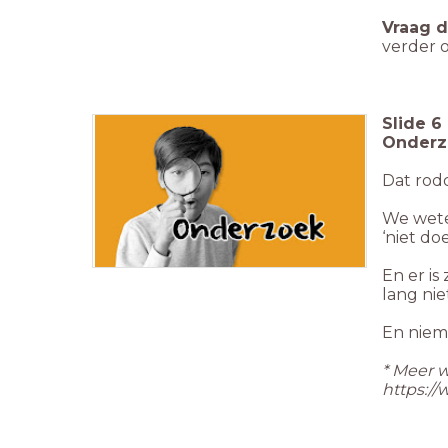
Vraag 
verder o
Slide
6
Onderz
Dat rodd
We weten
‘niet doe
En er i
lang nie
En niema
* Meer 
https:/