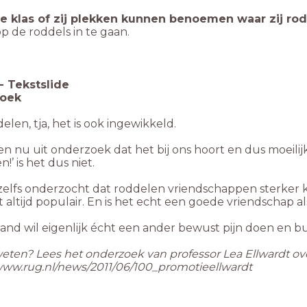
de klas of zij plekken kunnen benoemen waar zij 
p de roddels in te gaan.
-
Tekstslide
oek
elen, tja, het is ook ingewikkeld.
 nu uit onderzoek dat het bij ons hoort en dus moeilijk
n!’ is het dus niet.
s zelfs onderzocht dat roddelen vriendschappen sterker
t altijd populair. En is het echt een goede vriendschap al
nd wil eigenlijk écht een ander bewust pijn doen en bu
weten? Lees het onderzoek van professor Lea Ellwardt ov
/www.rug.nl/news/2011/06/100_promotieellwardt