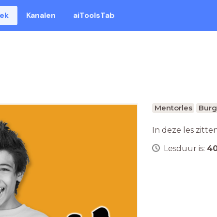
eek
Kanalen
aiToolsTab
Mentorles
Burg
In deze les zitte
Lesduur is:
4