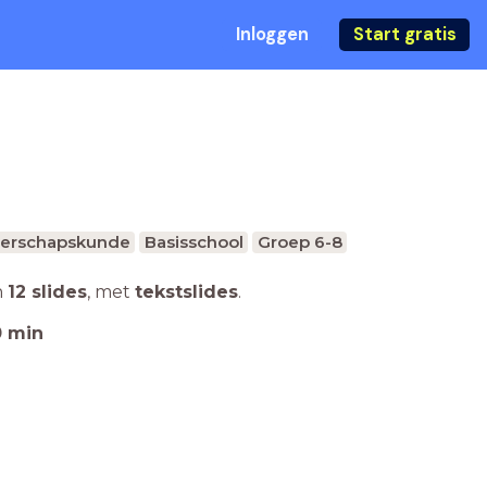
Inloggen
Start gratis
erschapskunde
Basisschool
Groep 6-8
n
12 slides
,
met
tekstslides
.
0
min