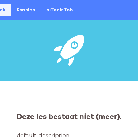
eek
Kanalen
aiToolsTab
Deze les bestaat niet (meer).
default-description