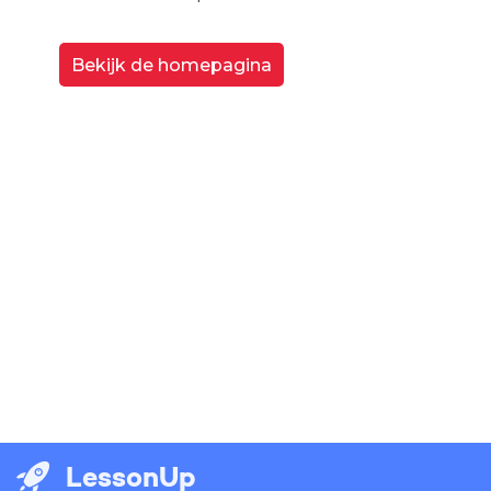
Bekijk de homepagina
LessonUp