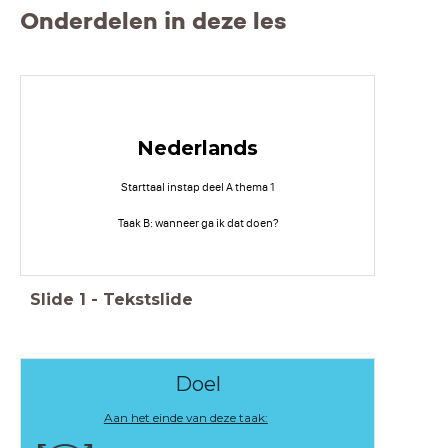
Onderdelen in deze les
Nederlands
Starttaal instap deel A thema 1
Taak B: wanneer ga ik dat doen?
Slide
1
-
Tekstslide
Doel
Aan het einde van deze taak: