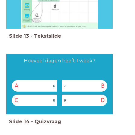
Slide
13
-
Tekstslide
Hoeveel dagen heeft 1 week?
A
B
6
7
C
D
8
9
Slide
14
-
Quizvraag