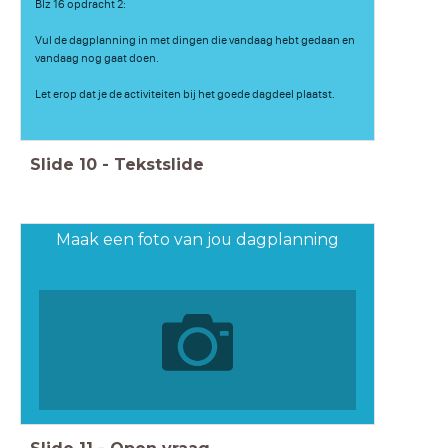
Blz 16 opdracht 2:
Vul de dagplanning in met dingen die vandaag hebt gedaan en
vandaag nog gaat doen.
Let erop dat je de activiteiten bij het goede dagdeel plaatst.
Slide
10
-
Tekstslide
Maak een foto van jou dagplanning