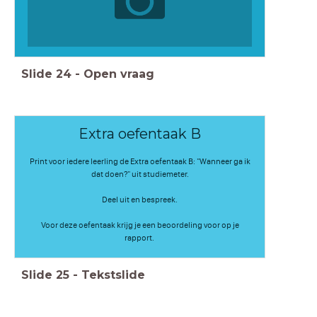
Slide
24
-
Open vraag
Extra oefentaak B
Print voor iedere leerling de Extra oefentaak B: "Wanneer ga ik
dat doen?" uit studiemeter.
Deel uit en bespreek.
Voor deze oefentaak krijg je een beoordeling voor op je
rapport.
Slide
25
-
Tekstslide