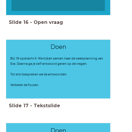
Slide
16
-
Open vraag
Doen
Blz 19 opdracht 4: We kijken samen naar de weekplanning van
Eva. Daarna ga je zelf antwoord geven op de vragen.
Tot slot bespreken we de antwoorden.
Verbeter de fouten.
Slide
17
-
Tekstslide
Doen