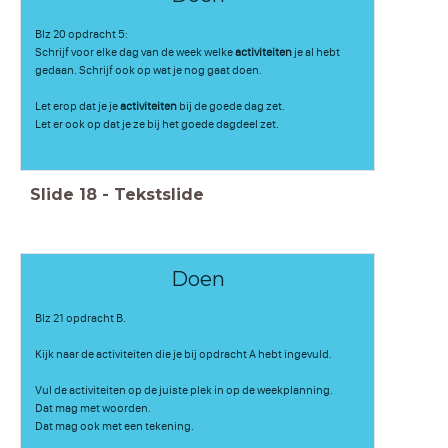
Blz 20 opdracht 5:
Schrijf voor elke dag van de week welke
activiteiten
je al hebt
gedaan. Schrijf ook op wat je nog gaat doen.
Let erop dat je je
activiteiten
bij de goede dag zet.
Let er ook op dat je ze bij het goede dagdeel zet.
Slide
18
-
Tekstslide
Doen
Blz 21 opdracht B.
Kijk naar de activiteiten die je bij opdracht A hebt ingevuld.
Vul de activiteiten op de juiste plek in op de weekplanning.
Dat mag met woorden.
Dat mag ook met een tekening.