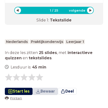
1
/
25
volgende
Slide
1
:
Tekstslide
Nederlands
Praktijkonderwijs
Leerjaar 1
In deze les zitten
25 slides
,
met
interactieve
quizzen
en
tekstslides
.
Lesduur is:
45
min
Start les
Bewaar
Deel
Printen