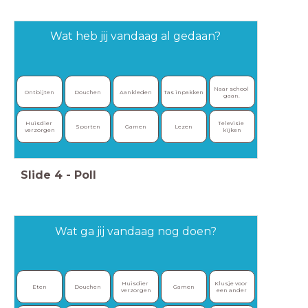
Wat heb jij vandaag al gedaan?
Naar school 
Ontbijten
Douchen
Aankleden
Tas inpakken
gaan.
Huisdier 
Televisie 
Sporten
Gamen
Lezen
verzorgen
kijken
Slide
4
-
Poll
Wat ga jij vandaag nog doen?
Huisdier 
Klusje voor 
Eten
Douchen
Gamen
verzorgen
een ander