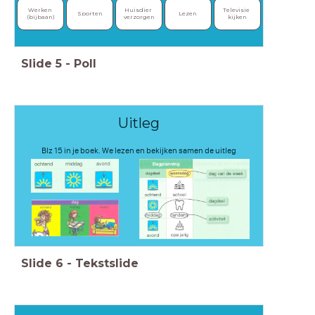
Werken 
Huisdier 
Televisie 
Sporten
Lezen
(bijbaan)
verzorgen
kijken
Slide
5
-
Poll
Uitleg
Blz 15 in je boek. We lezen en bekijken samen de uitleg
Slide
6
-
Tekstslide