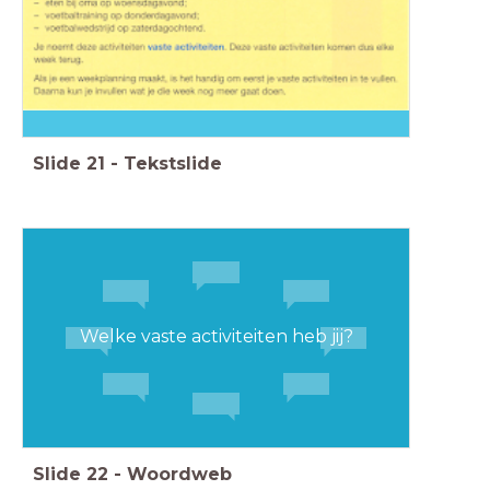
Slide
21
-
Tekstslide
Welke vaste activiteiten heb jij?
Slide
22
-
Woordweb