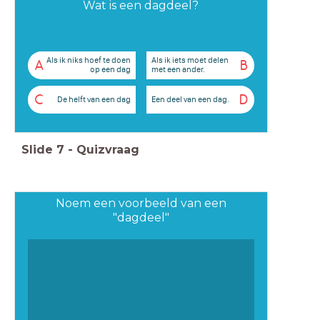
Wat is een dagdeel?
Als ik niks hoef te doen
Als ik iets moet delen
A
B
op een dag
met een ander.
C
D
De helft van een dag
Een deel van een dag.
Slide
7
-
Quizvraag
Noem een voorbeeld van een
"dagdeel"