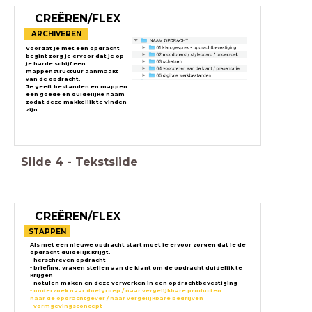
CREËREN/FLEX
ARCHIVEREN
Voordat je met een opdracht
begint zorg je ervoor dat je op
je harde schijf een
mappenstructuur aanmaakt
van de opdracht.
Je geeft bestanden en mappen
een goede en duidelijke naam
zodat deze makkelijk te vinden
zijn.
Slide
4
-
Tekstslide
CREËREN/FLEX
STAPPEN
Als met een nieuwe opdracht start moet je ervoor zorgen dat je de
opdracht duidelijk krijgt.
- herschreven opdracht
- briefing: vragen stellen aan de klant om de opdracht duidelijk te
krijgen
- notulen maken en deze verwerken in een opdrachtbevestiging
- onderzoek naar doelgroep /
naar vergelijkbare producten
naar de opdrachtgever /
naar vergelijkbare bedrijven
- vormgevingsconcept