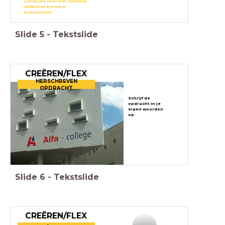
- schetsen voor het ontwerp
- definitief ontwerp
- presentatie
Slide
5
-
Tekstslide
CREËREN/FLEX
HERSCHREVEN
OPDRACHT
Schrijf de
opdracht in je
eigen woorden
op.
Slide
6
-
Tekstslide
CREËREN/FLEX