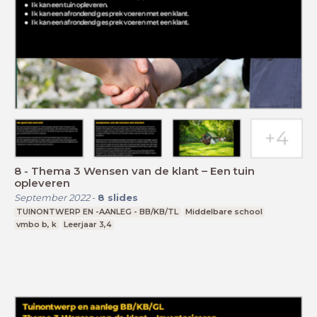
8 - Thema 3 Wensen van de klant – Een tuin
opleveren
September 2022
-
8
slides
TUINONTWERP EN -AANLEG - BB/KB/TL
Middelbare school
vmbo b, k
Leerjaar 3,4