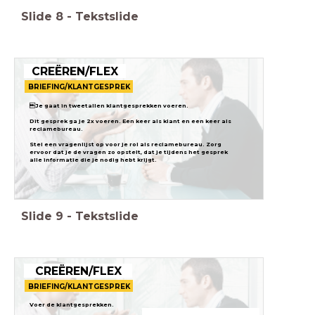
Slide
8
-
Tekstslide
CREËREN/FLEX
BRIEFING/KLANTGESPREK
Je gaat in tweetallen klantgesprekken voeren.
Dit gesprek ga je 2x voeren. Een keer als klant en een keer als
reclamebureau.
Stel een vragenlijst op voor je rol als reclamebureau. Zorg
ervoor dat je de vragen zo opstelt, dat je tijdens het gesprek
Slide
9
-
Tekstslide
CREËREN/FLEX
BRIEFING/KLANTGESPREK
Voer de klantgesprekken.