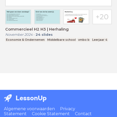
Commercieel H2 H3 | Herhaling
November 2024
-
24
slides
Economie & Ondernemen
Middelbare school
vmbo b
Leerjaar 4
LessonUp
Algemene voorwaarden
Privacy
Statement
Cookie Statement
Contact