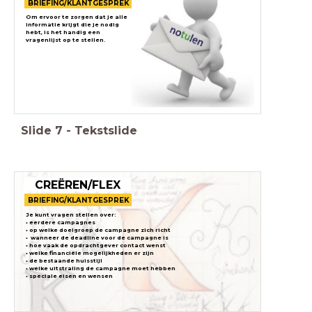
BRIEFING/KLANTGESPREK
Om ervoor te zorgen dat je alle
informatie krijgt die je nodig
hebt, is het handig een
vragenlijst op te stellen.
Slide
7
-
Tekstslide
CREËREN/FLEX
BRIEFING/KLANTGESPREK
Je kunt vragen stellen over:
• eerdere campagnes
• op welke doelgroep de campagne zich richt
•
wanneer de deadline voor de campagne is
• hoe vaak de opdrachtgever contact wenst
• welke financiële mogelijkheden er zijn
• de bestaande huisstijl
• welke uitstraling de campagne moet hebben
• speciale eisen en wensen