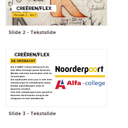
CREËREN/FLEX
Periode 2 - les 1
Slide
2
-
Tekstslide
CREËREN/FLEX
DE OPDRACHT
De 2 MBO's Noorderpoort en
het Alfa College gaan fuseren.
Beide scholen bevinden zich in
Groningen.
De opdracht voor jou is om een
nieuw logo te ontwerpen waar
beide opleidingen zich in
kunnen vinden.
Om het ontwerpproces goed te
kunnen doorlopen volg je de
stappen in het werkboek.
Slide
3
-
Tekstslide