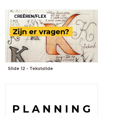
CREËREN/FLEX
Zijn er vragen?
Slide
12
-
Tekstslide
P L A N N I N G