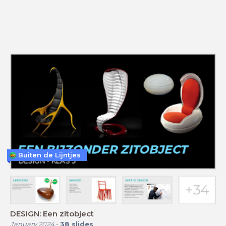
Buiten de Lijntjes
DESIGN: Een zitobject
January 2024
-
38
slides