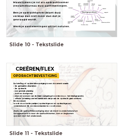
Maak tijdens je rol als opdrachtnemer
(reclamebureau dus) aantekeningen.
Ben je opdrachtgever (klant dus)
verklap dan niet meer dan dat je
gevraagd wordt.
Werk je aantekeningen uit tot notulen.
Slide
10
-
Tekstslide
CREËREN/FLEX
OPDRACHTBEVESTIGING
De briefing of opdrachtbevestiging is een document waarin:
• de gemaakte afspraken
• de opdracht
• een globale planning
• doel en doelgroep
• eisen en wensen van de klant vastgelegd worden (n.a.v. het klantgesprek).
• offerte (schatting van het aantal uren dat je aan de opdracht gaat werken)
Dit document
wordt door beide partijen (opdrachtgever en opdrachtgever)
ondertekend. Dit om misverstanden te voorkomen.
Zodra
de opdrachtbevestiging door de klant is ondertekend en
teruggestuurd is naar de opdrachtnemer, kan er begonnen
worden met het onderzoek.
Slide
11
-
Tekstslide