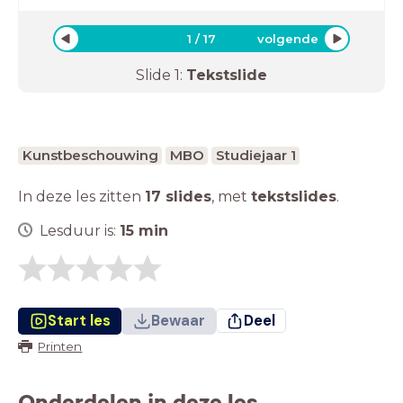
1
/
17
volgende
Slide
1
:
Tekstslide
Kunstbeschouwing
MBO
Studiejaar 1
In deze les zitten
17 slides
,
met
tekstslides
.
Lesduur is:
15
min
Start les
Bewaar
Deel
Printen
Onderdelen in deze les