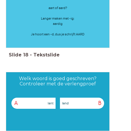
aart of aard?
Langer maken met -ig:
aardig
Je hoort een -d, dus je schrijft AARD
Slide
18
-
Tekstslide
Welk woord is goed geschreven?
Controleer met de verlengproef
A
B
lant
land