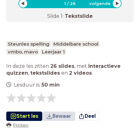
1
/
26
volgende
Slide
1
:
Tekstslide
Steunles spelling
Middelbare school
vmbo, mavo
Leerjaar 1
In deze les zitten
26 slides
,
met
interactieve
quizzen
,
tekstslides
en
2 videos
.
Lesduur is:
50
min
Start les
Bewaar
Deel
Printen