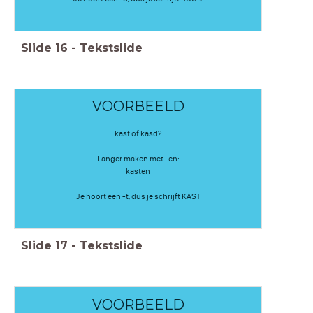
Slide
16
-
Tekstslide
VOORBEELD
kast of kasd?
Langer maken met -en:
kasten
Je hoort een -t, dus je schrijft KAST
Slide
17
-
Tekstslide
VOORBEELD