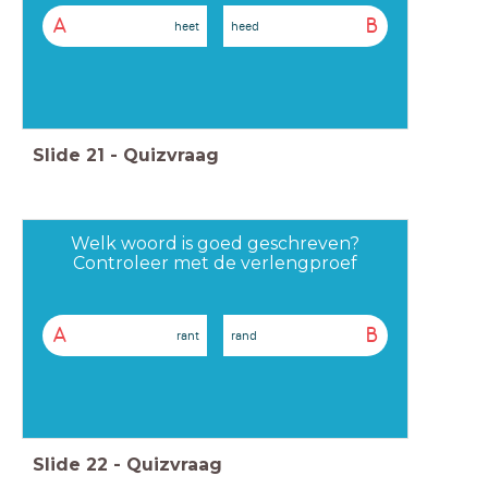
A
B
heet
heed
Slide
21
-
Quizvraag
Welk woord is goed geschreven?
Controleer met de verlengproef
A
B
rant
rand
Slide
22
-
Quizvraag