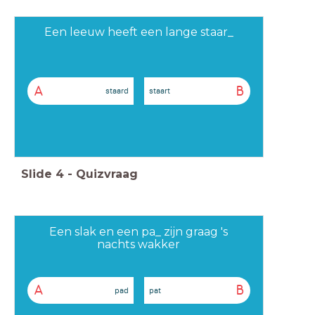
Een leeuw heeft een lange staar_
A
B
staard
staart
Slide
4
-
Quizvraag
Een slak en een pa_ zijn graag 's
nachts wakker
A
B
pad
pat