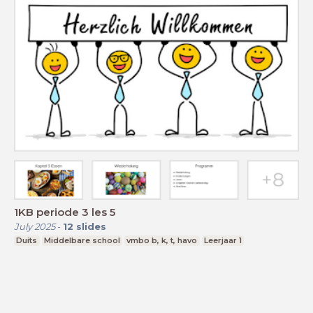
1KB periode 3 les 5
July 2025
-
12
slides
Duits
Middelbare school
vmbo b, k, t, havo
Leerjaar 1