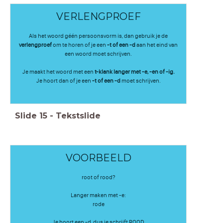
VERLENGPROEF
Als het woord géén persoonsvorm is, dan gebruik je de
verlengproef
om te horen of je een
-t of een -d
aan het eind van
een woord moet schrijven.
Je maakt het woord met een
t-klank langer met -e, -en of -ig.
Je hoort dan of je een
-t of een -d
moet schrijven.
Slide
15
-
Tekstslide
VOORBEELD
root of rood?
Langer maken met -e:
rode
Je hoort een -d, dus je schrijft ROOD