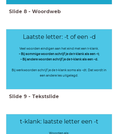
Slide
8
-
Woordweb
Laatste letter: -t of een -d
Veel woorden eindigen aan het eind met een t-klank.
- Bij sommige woorden schrijf je de t-klank als een -t;
- Bij andere woorden schrijf je de t-klank als een -d.
Bij werkwoorden schrijf je de t-klank soms als -dt. Dat wordt in
een andere les uitgelegd.
Slide
9
-
Tekstslide
t-klank: laatste letter een -t
Woorden als: