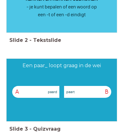
- je kunt bepalen of een woord op
een -t of een -d eindigt
Slide
2
-
Tekstslide
Een paar_ loopt graag in de wei
A
B
paard
paart
Slide
3
-
Quizvraag