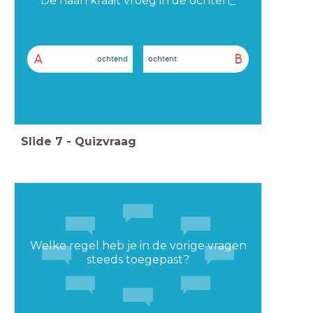
De haan kraait vroeg in de ochten_
A
B
ochtend
ochtent
Slide
7
-
Quizvraag
Welke regel heb je in de vorige vragen
steeds toegepast?