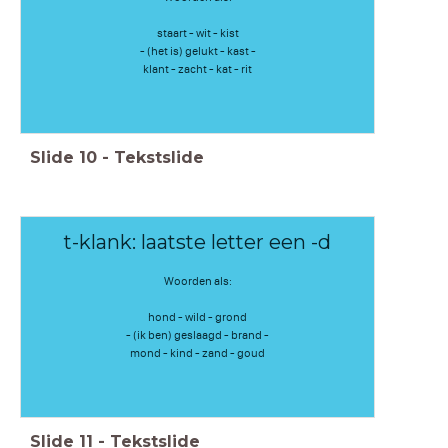
staart - wit - kist
- (het is) gelukt - kast -
klant - zacht - kat - rit
Slide
10
-
Tekstslide
t-klank: laatste letter een -d
Woorden als:
hond - wild - grond
- (ik ben) geslaagd - brand -
mond - kind - zand - goud
Slide
11
-
Tekstslide