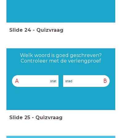
Slide
24
-
Quizvraag
Welk woord is goed geschreven?
Controleer met de verlengproef
A
B
stat
stad
Slide
25
-
Quizvraag