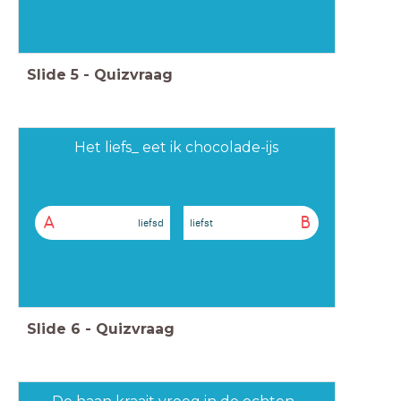
Slide
5
-
Quizvraag
Het liefs_ eet ik chocolade-ijs
A
B
liefsd
liefst
Slide
6
-
Quizvraag