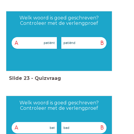
Welk woord is goed geschreven?
Controleer met de verlengproef
A
B
patiënt
patiënd
Slide
23
-
Quizvraag
Welk woord is goed geschreven?
Controleer met de verlengproef
A
B
bat
bad