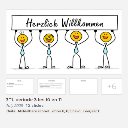
3TL periode 3 les 10 en 11
July 2025
-
10
slides
Duits
Middelbare school
vmbo b, k, t, havo
Leerjaar 1