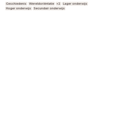
Geschiedenis
Wereldoriëntatie
+2
Lager onderwijs
Hoger onderwijs
Secundair onderwijs
LessonUp
Algemene voorwaarden
Privacy
Statement
Cookie Statement
Contact
Nederlands