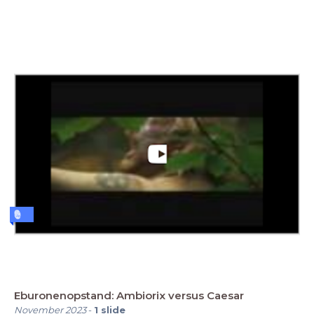
Eburonenopstand: Ambiorix versus Caesar
November 2023
-
1
slide