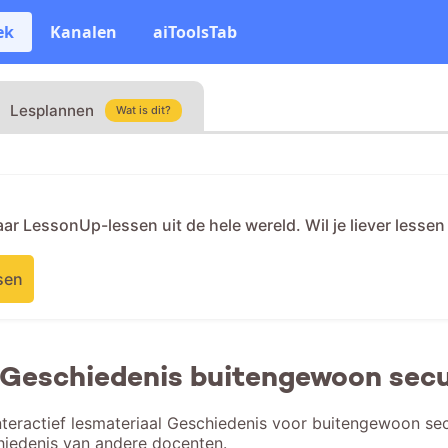
ek
Kanalen
aiToolsTab
Lesplannen
Wat is dit?
naar LessonUp-lessen uit de hele wereld. Wil je liever lesse
sen
 Geschiedenis buitengewoon secun
teractief lesmateriaal Geschiedenis voor buitengewoon secu
hiedenis van andere docenten.