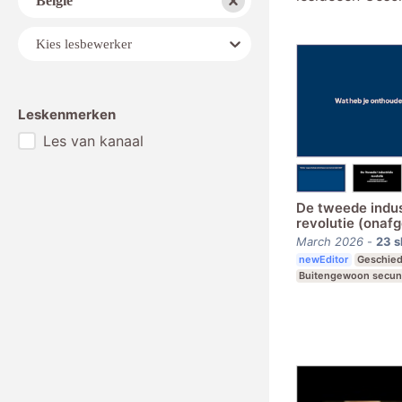
België
Lesbewerker
Kies lesbewerker
Leskenmerken
Les van kanaal
De tweede indus
revolutie (onaf
March 2026
-
23
s
newEditor
Geschied
Buitengewoon secund