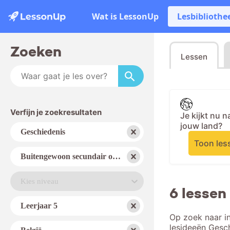
Wat is LessonUp
Lesbibliothe
Zoeken
Lessen
Verfijn je zoekresultaten
Je kijkt nu 
jouw land?
Vak
Geschiedenis
Toon les
Schooltype
Buitengewoon secundair onderwijs
Niveau
Kies niveau
6 lessen
Jaar
Leerjaar 5
Op zoek naar in
Land
lesideeën Gesc