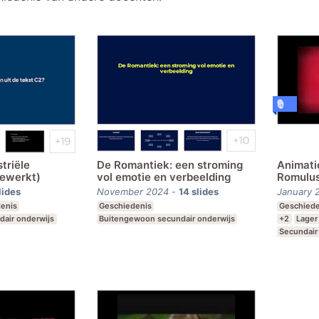
triële
De Romantiek: een stroming
Animati
gewerkt)
vol emotie en verbeelding
Romulu
lides
November 2024
-
14
slides
January 
enis
Geschiedenis
Geschiede
air onderwijs
Buitengewoon secundair onderwijs
+2
Lager
Secundair
Buitengew