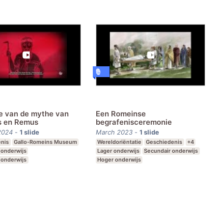
e van de mythe van
Een Romeinse
s en Remus
begrafenisceremonie
2024
-
1
slide
March 2023
-
1
slide
nis
Gallo-Romeins Museum
Wereldoriëntatie
Geschiedenis
+4
 onderwijs
Lager onderwijs
Secundair onderwijs
 onderwijs
Hoger onderwijs
oon secundair onderwijs