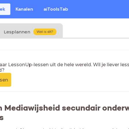
eek
Kanalen
aiToolsTab
Lesplannen
Wat is dit?
naar LessonUp-lessen uit de hele wereld. Wil je liever l
d?
ssen
n Mediawijsheid secundair onder
s