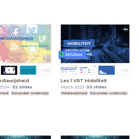
EDUbox
ediawijsheid
Les 1 VRT Mobiliteit
2024
-
52
slides
March 2023
-
53
slides
sheid
Secundair onderwijs
Mediawijsheid
Secundair onderwijs