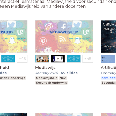
nteractief lesmateriaal Mediawijsheid voor secundair on
deeën Mediawijsheid van andere docenten.
sheid
Mediawijs
Artifici
ides
January 2026
-
49
slides
February
undair onderwijs
Mediawijsheid
NCZ
newEdito
Secundair onderwijs
Secundai