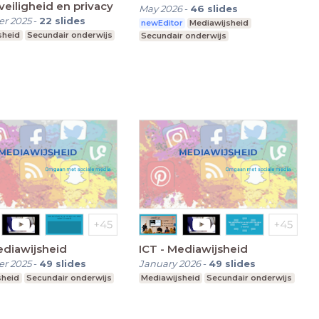
veiligheid en privacy
May 2026
-
46
slides
r 2025
-
22
slides
newEditor
Mediawijsheid
sheid
Secundair onderwijs
Secundair onderwijs
ediawijsheid
ICT - Mediawijsheid
r 2025
-
49
slides
January 2026
-
49
slides
sheid
Secundair onderwijs
Mediawijsheid
Secundair onderwijs