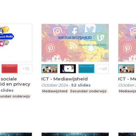
 sociale
ICT - Mediawijsheid
ICT - M
id en privacy
October 2024
-
52
slides
October 
slides
Mediawijsheid
Secundair onderwijs
Mediawij
undair onderwijs