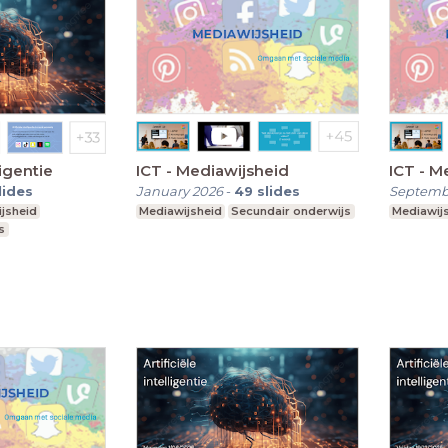
ligentie
ICT - Mediawijsheid
ICT - M
lides
January 2026
-
49
slides
Septemb
jsheid
Mediawijsheid
Secundair onderwijs
Mediawij
s