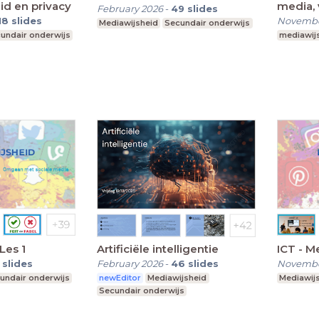
id en privacy
media, 
February 2026
-
49
slides
18
slides
Novembe
Mediawijsheid
Secundair onderwijs
undair onderwijs
mediawij
Les 1
Artificiële intelligentie
ICT - M
slides
February 2026
-
46
slides
Novembe
undair onderwijs
newEditor
Mediawijsheid
Mediawij
Secundair onderwijs