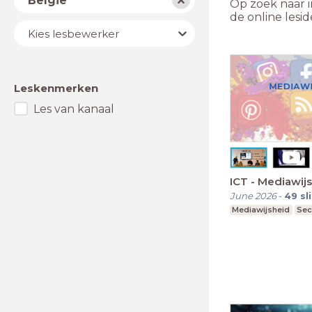
België
Op zoek naar i
de online lesi
Lesbewerker
Kies lesbewerker
Leskenmerken
Les van kanaal
ICT - Mediawij
June 2026
-
49
sl
Mediawijsheid
Sec