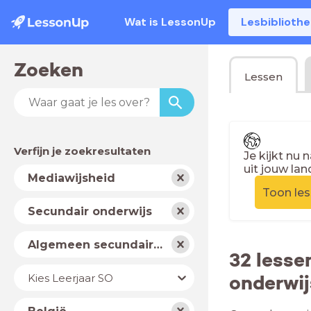
Wat is LessonUp
Lesbiblioth
Zoeken
Lessen
Verfijn je zoekresultaten
Je kijkt nu 
uit jouw lan
Vak
Mediawijsheid
Toon le
Schooltype
Secundair onderwijs
Niveau
Algemeen secundair onderwijs
32 lesse
Jaar
onderwij
Kies Leerjaar SO
Land