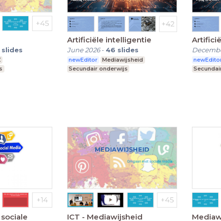
Artificiële intelligentie
Artifici
slides
June 2026
-
46
slides
Decembe
Z
newEditor
Mediawijsheid
newEdito
s
Secundair onderwijs
Secundai
 sociale
ICT - Mediawijsheid
Mediawi