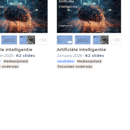
ële intelligentie
Artificiële intelligentie
r 2025
-
62
slides
January 2026
-
62
slides
r
Mediawijsheid
newEditor
Mediawijsheid
r onderwijs
Secundair onderwijs