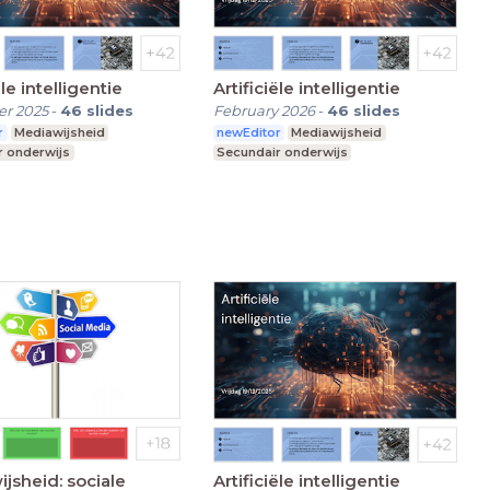
ële intelligentie
Artificiële intelligentie
r 2025
-
46
slides
February 2026
-
46
slides
r
Mediawijsheid
newEditor
Mediawijsheid
r onderwijs
Secundair onderwijs
jsheid: sociale
Artificiële intelligentie