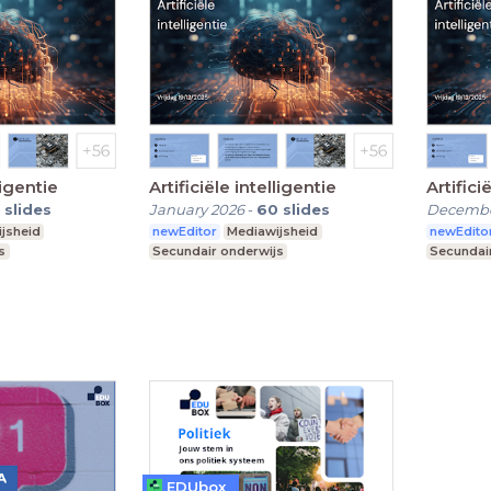
ligentie
Artificiële intelligentie
Artifici
slides
January 2026
-
60
slides
Decembe
jsheid
newEditor
Mediawijsheid
newEdito
s
Secundair onderwijs
Secundai
EDUbox