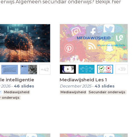
derwijs Algemeen secundair onderwijs? Bekijk hier
ële intelligentie
Mediawijsheid Les 1
 2026
-
46
slides
December 2025
-
43
slides
r
Mediawijsheid
Mediawijsheid
Secundair onderwijs
r onderwijs