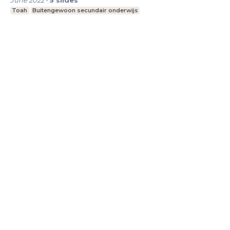
June 2022
-
5
slides
Toah
Buitengewoon secundair onderwijs
LessonUp
Algemene voorwaarden
Privacy
Statement
Cookie Statement
Contact