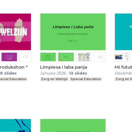
trodukshon "
Limpiesa i laba panja
Mi futu
15
slides
January 2026
-
12
slides
Decembe
ecial Education
Zorg en Welzijn
Special Education
Zorg en W