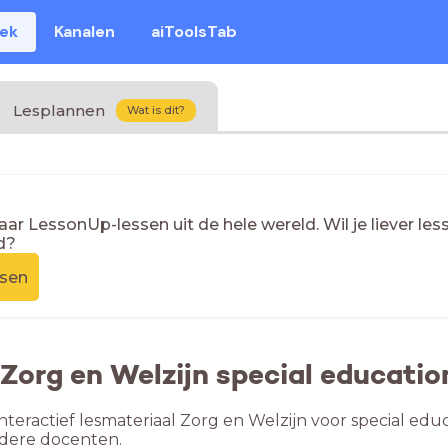
eek
Kanalen
aiToolsTab
Lesplannen
Wat is dit?
naar LessonUp-lessen uit de hele wereld. Wil je liever l
d?
ssen
 Zorg en Welzijn special educatio
nteractief lesmateriaal Zorg en Welzijn voor special edu
ndere docenten.