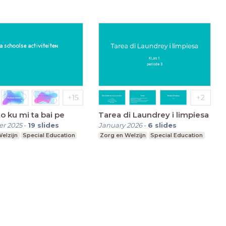
to ku mi ta bai pe
Tarea di Laundrey i limpiesa
r 2025
-
19
slides
January 2026
-
6
slides
elzijn
Special Education
Zorg en Welzijn
Special Education