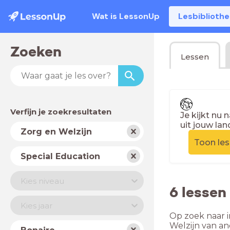
Wat is LessonUp
Lesbiblioth
Zoeken
Lessen
Verfijn je zoekresultaten
Je kijkt nu 
uit jouw lan
Vak
Zorg en Welzijn
Toon le
Schooltype
Special Education
Niveau
Kies niveau
6 lessen
Jaar
Kies jaar
Op zoek naar i
Land
Welzijn van a