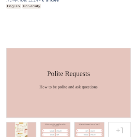
November 2024
-
6
slides
English
University