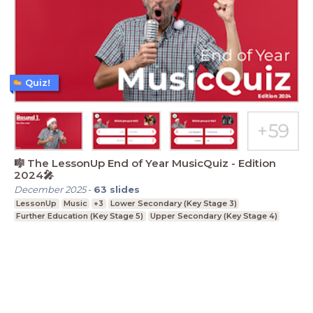
Quiz!
🎼 The LessonUp End of Year MusicQuiz - Edition
2024🎤
December 2025
-
63
slides
LessonUp
Music
+3
Lower Secondary (Key Stage 3)
Further Education (Key Stage 5)
Upper Secondary (Key Stage 4)