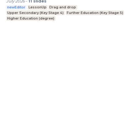
July 2026
-
11
slides
newEditor
LessonUp
Drag and drop
Upper Secondary (Key Stage 4)
Further Education (Key Stage 5)
Higher Education (degree)
LessonUp
Algemene voorwaarden
Privacy
Statement
Cookie Statement
Contact