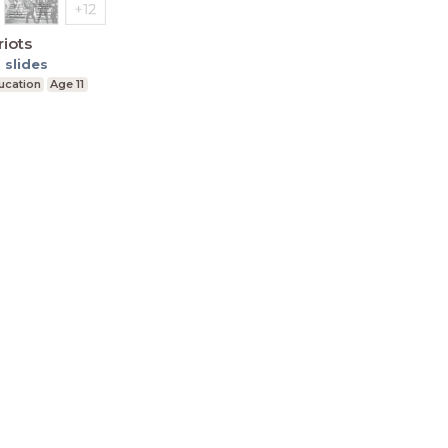
riots
6
slides
ucation
Age 11