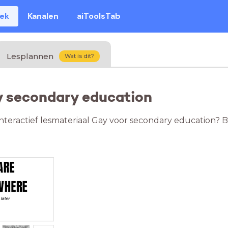
eek
Kanalen
aiToolsTab
Lesplannen
Wat is dit?
y secondary education
nteractief lesmateriaal Gay voor secondary education? B