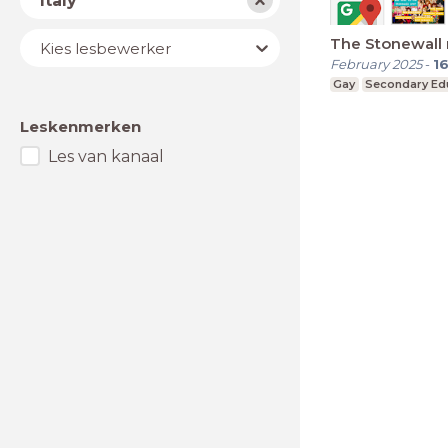
Italy
Lesbewerker
The Stonewall 
Kies lesbewerker
February 2025
-
1
Gay
Secondary Ed
Leskenmerken
Les van kanaal