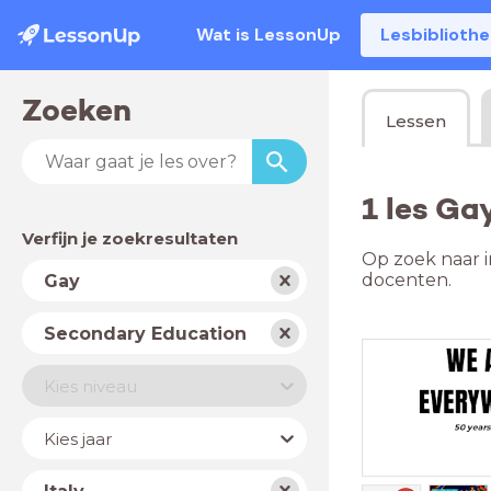
Wat is LessonUp
Lesbiblioth
Zoeken
Lessen
1 les Ga
Verfijn je zoekresultaten
Op zoek naar i
Vak
docenten.
Gay
Schooltype
Secondary Education
Niveau
Kies niveau
Jaar
Kies jaar
Land